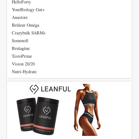
HelloForty
YourBiology Gut+
Anastore
Brûleur Oméga
Crazybulk SARMs
Semenoll
Brulagène
TestoPrime
Vision 20/20
Nutri-Hydrate