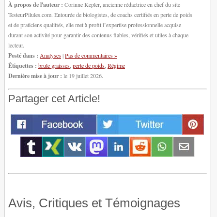
À propos de l'auteur :
Corinne Kepler, ancienne rédactrice en chef du site
TesteurPilules.com. Entourée de biologistes, de coachs certifiés en perte de poids
et de praticiens qualifiés, elle met à profit l’expertise professionnelle acquise
durant son activité pour garantir des contenus fiables, vérifiés et utiles à chaque
lecteur.
Posté dans :
Analyses
|
Pas de commentaires »
Étiquettes :
brule graisses
,
perte de poids
,
Régime
Dernière mise à jour :
le 19 juillet 2026.
Partager cet Article!
Avis, Critiques et Témoignages