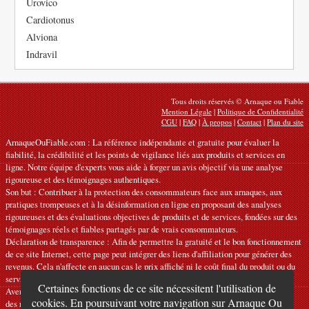
Urovico
Cardiotonus
Alviona
Indravil
Tous droits réservés © Arnaque ou Fiable
Mention Légale
|
Politique de Confidentialité
CGU
|
FAQ
|
À propos
|
Contact
|
Plan du site
ArnaqueOuFiable.com : La référence indépendante et gratuite pour évaluer la
fiabilité, la crédibilité et les points de vigilance liés aux produits et services en
ligne. Notre équipe d'experts vous aide à forger un avis objectif via une analyse
rigoureuse et des témoignages authentiques.
Son but : Contribuer à la protection des consommateurs face aux arnaques, aux
pratiques trompeuses et à la désinformation en ligne en proposant des analyses
rigoureuses et des évaluations objectives de produits et de services, fondées sur des
témoignages réels et fiables partagés par de vrais consommateurs.
Déclaration de transparence : Afin de permettre la gratuité et le bon fonctionnement
de ce site Internet, cette page peut intégrer des liens d'affiliation pour générer des
revenus. Cela n'affecte en aucun cas le prix affiché ni le coût final du produit ou du
service.
Certaines fonctions de ce site nécessitent l'utilisation de
Avertissements : Nos articles expriment des avis personnels et ne constituent pas
cookies. En poursuivant votre navigation sur Arnaque Ou
des recommandations officielles. Les informations fournies sont indicatives et