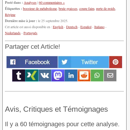
Posté dans :
Analyses
|
60 commentaires »
Étiquettes :
boosteur de métabolisme
,
brule graisses
,
coupe faim
,
perte de poids
,
Régime
Dernière mise à jour :
le 25 septembre 2025.
Cet article est aussi disponible en :
English
-
Deutsch
-
Español
-
Italiano
-
Nederlands
-
Português
Partager cet Article!
Avis, Critiques et Témoignages
Il y a 60 témoignages pour cette analyse.