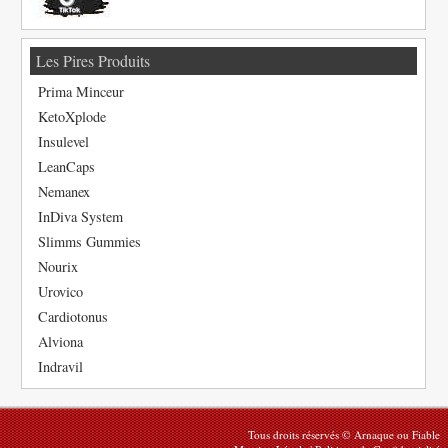
Les Pires Produits
Prima Minceur
KetoXplode
Insulevel
LeanCaps
Nemanex
InDiva System
Slimms Gummies
Nourix
Urovico
Cardiotonus
Alviona
Indravil
Tous droits réservés © Arnaque ou Fiable