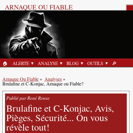
ARNAQUE OU FIABLE
Analyse Produit
🏠︎
ALERTE
ANALYSE
BLOG
OUTILS
🔎︎
ACCUEIL
RECHERC
Arnaque Ou Fiable
»
Analyses
»
Brulafine et C-Konjac, Arnaque ou Fiable?
Publié par René Ronse
Brulafine et C-Konjac, Avis,
Pièges, Sécurité... On vous
révèle tout!