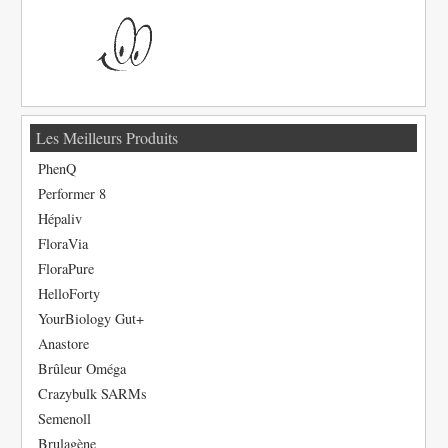
Les Meilleurs Produits
PhenQ
Performer 8
Hépaliv
FloraVia
FloraPure
HelloForty
YourBiology Gut+
Anastore
Brûleur Oméga
Crazybulk SARMs
Semenoll
Brulagène