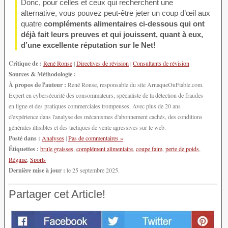
Donc, pour celles et ceux qui recherchent une
alternative, vous pouvez peut-être jeter un coup d’œil aux
quatre
compléments alimentaires ci-dessous qui ont
déjà fait leurs preuves et qui jouissent, quant à eux,
d’une excellente réputation sur le Net!
Critique de :
René Ronse
|
Directives de révision
|
Consultants de révision
Sources & Méthodologie :
À propos de l'auteur :
René Ronse, responsable du site ArnaqueOuFiable.com.
Expert en cybersécurité des consommateurs, spécialiste de la détection de fraudes
en ligne et des pratiques commerciales trompeuses. Avec plus de 20 ans
d'expérience dans l'analyse des mécanismes d'abonnement cachés, des conditions
générales illisibles et des tactiques de vente agressives sur le web.
Posté dans :
Analyses
|
Pas de commentaires »
Étiquettes :
brule graisses
,
complément alimentaire
,
coupe faim
,
perte de poids
,
Régime
,
Sports
Dernière mise à jour :
le 25 septembre 2025.
Partager cet Article!