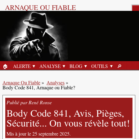
ARNAQUE OU FIABLE
Analyse Produit
🏠︎
ALERTE
ANALYSE
BLOG
OUTILS
🔎︎
ACCUEIL
RECHERC
Arnaque Ou Fiable
»
Analyses
»
Body Code 841, Arnaque ou Fiable?
Publié par René Ronse
Body Code 841, Avis, Pièges,
Sécurité... On vous révèle tout!
Mis à jour le 25 septembre 2025.