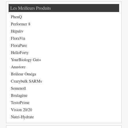
Les Meilleurs Produits
PhenQ
Performer 8
Hépaliv
FloraVia
FloraPure
HelloForty
YourBiology Gut+
Anastore
Brûleur Oméga
Crazybulk SARMs
Semenoll
Brulagène
TestoPrime
Vision 20/20
Nutri-Hydrate