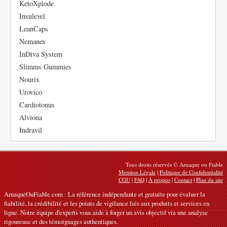
KetoXplode
Insulevel
LeanCaps
Nemanex
InDiva System
Slimms Gummies
Nourix
Urovico
Cardiotonus
Alviona
Indravil
Tous droits réservés © Arnaque ou Fiable
Mention Légale
|
Politique de Confidentialité
CGU
|
FAQ
|
À propos
|
Contact
|
Plan du site
ArnaqueOuFiable.com : La référence indépendante et gratuite pour évaluer la
fiabilité, la crédibilité et les points de vigilance liés aux produits et services en
ligne. Notre équipe d'experts vous aide à forger un avis objectif via une analyse
rigoureuse et des témoignages authentiques.