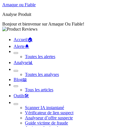
Arnaque ou Fiable
Analyse Produit
Bonjour et bienvenue sur Arnaque Ou Fiable!
Accueil
🏠︎
Alerte
🔔︎
Toutes les alertes
Analyse
📊︎
Toutes les analyses
Blog
📖︎
Tous les articles
Outils
🛠︎
Scanner IA instantané
Vérificateur de lien suspect
Analyseur d’offre suspecte
Guide victime de fraude