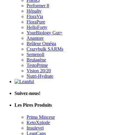
PhenQ
Performer 8
Hépaliv
FloraVia
FloraPure
HelloForty
YourBiology Gut+
Anastore
Brûleur Oméga
Crazybulk SARMs
Semenoll
Brulagène
TestoPrime
Vision 20/20
Nutri-Hydrate
Suivez-nous!
Les Pires Produits
Prima Minceur
KetoXplode
Insulevel
LeanCaps