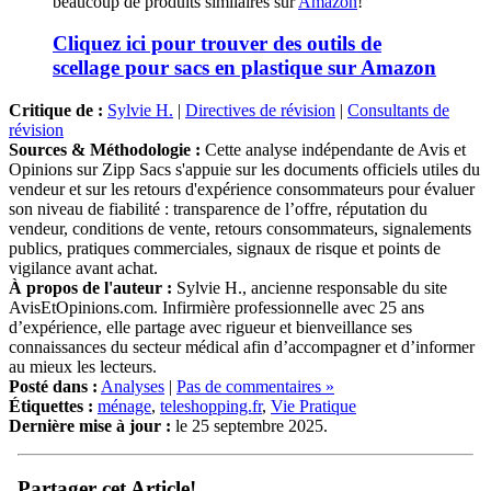
beaucoup de produits similaires sur
Amazon
!
Cliquez ici pour trouver des outils de
scellage pour sacs en plastique sur Amazon
Critique de :
Sylvie H.
|
Directives de révision
|
Consultants de
révision
Sources & Méthodologie :
Cette analyse indépendante de Avis et
Opinions sur Zipp Sacs s'appuie sur les documents officiels utiles du
vendeur et sur les retours d'expérience consommateurs pour évaluer
son niveau de fiabilité : transparence de l’offre, réputation du
vendeur, conditions de vente, retours consommateurs, signalements
publics, pratiques commerciales, signaux de risque et points de
vigilance avant achat.
À propos de l'auteur :
Sylvie H., ancienne responsable du site
AvisEtOpinions.com. Infirmière professionnelle avec 25 ans
d’expérience, elle partage avec rigueur et bienveillance ses
connaissances du secteur médical afin d’accompagner et d’informer
au mieux les lecteurs.
Posté dans :
Analyses
|
Pas de commentaires »
Étiquettes :
ménage
,
teleshopping.fr
,
Vie Pratique
Dernière mise à jour :
le 25 septembre 2025.
Partager cet Article!