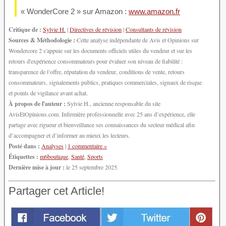
« WonderCore 2 » sur Amazon :
www.amazon.fr
Critique de :
Sylvie H.
|
Directives de révision
|
Consultants de révision
Sources & Méthodologie :
Cette analyse indépendante de Avis et Opinions sur
Wondercore 2 s'appuie sur les documents officiels utiles du vendeur et sur les
retours d'expérience consommateurs pour évaluer son niveau de fiabilité :
transparence de l’offre, réputation du vendeur, conditions de vente, retours
consommateurs, signalements publics, pratiques commerciales, signaux de risque
et points de vigilance avant achat.
À propos de l'auteur :
Sylvie H., ancienne responsable du site
AvisEtOpinions.com. Infirmière professionnelle avec 25 ans d’expérience, elle
partage avec rigueur et bienveillance ses connaissances du secteur médical afin
d’accompagner et d’informer au mieux les lecteurs.
Posté dans :
Analyses
|
1 commentaire »
Étiquettes :
m6boutique
,
Santé
,
Sports
Dernière mise à jour :
le 25 septembre 2025.
Partager cet Article!