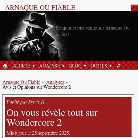
ARNAQUE OU FIABLE
Analyse Produit
Bonjour et bienvenue sur Arnaque Ou
Fiable!
🏠︎
ALERTE
ANALYSE
BLOG
OUTILS
🔎︎
ACCUEIL
RECHERC
Arnaque Ou Fiable
»
Analyses
»
Avis et Opinions sur Wondercore 2
Publié par Sylvie H.
On vous révèle tout sur
Wondercore 2
Mis à jour le 25 septembre 2025.