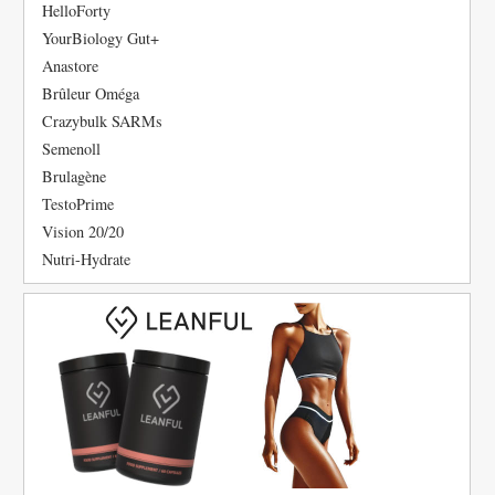
HelloForty
YourBiology Gut+
Anastore
Brûleur Oméga
Crazybulk SARMs
Semenoll
Brulagène
TestoPrime
Vision 20/20
Nutri-Hydrate