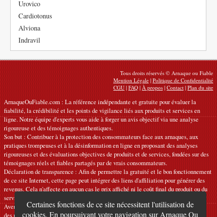
Urovico
Cardiotonus
Alviona
Indravil
Tous droits réservés © Arnaque ou Fiable
Mention Légale
|
Politique de Confidentialité
CGU
|
FAQ
|
À propos
|
Contact
|
Plan du site
ArnaqueOuFiable.com : La référence indépendante et gratuite pour évaluer la
fiabilité, la crédibilité et les points de vigilance liés aux produits et services en
ligne. Notre équipe d'experts vous aide à forger un avis objectif via une analyse
rigoureuse et des témoignages authentiques.
Son but : Contribuer à la protection des consommateurs face aux arnaques, aux
pratiques trompeuses et à la désinformation en ligne en proposant des analyses
rigoureuses et des évaluations objectives de produits et de services, fondées sur des
témoignages réels et fiables partagés par de vrais consommateurs.
Déclaration de transparence : Afin de permettre la gratuité et le bon fonctionnement
de ce site Internet, cette page peut intégrer des liens d'affiliation pour générer des
revenus. Cela n'affecte en aucun cas le prix affiché ni le coût final du produit ou du
service.
Certaines fonctions de ce site nécessitent l'utilisation de
Avertissements : Nos articles expriment des avis personnels et ne constituent pas
cookies. En poursuivant votre navigation sur Arnaque Ou
des recommandations officielles. Les informations fournies sont indicatives et