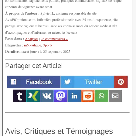
consommateurs, signalements publics, pratiques commerciales, signaux de risque
et points de vigilance avant achat.
À propos de l'auteur :
Sylvie H., ancienne responsable du site
AvisEtOpinions.com. Infirmière professionnelle avec 25 ans d’expérience, elle
partage avec rigueur et bienveillance ses connaissances du secteur médical afin
d’accompagner et d’informer au mieux les lecteurs.
Posté dans :
Analyses
|
26 commentaires »
Étiquettes :
m6boutique
,
Sports
Dernière mise à jour :
le 25 septembre 2025.
Partager cet Article!
Avis, Critiques et Témoignages