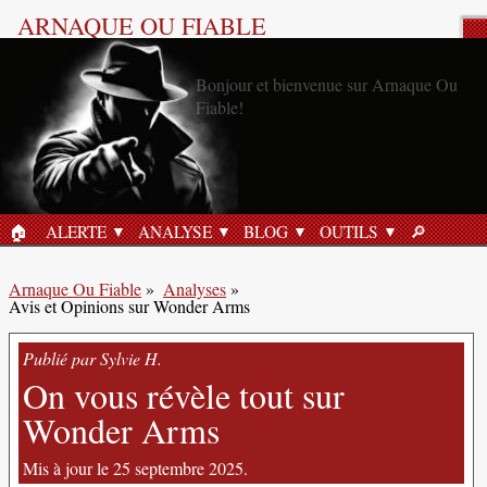
ARNAQUE OU FIABLE
Analyse Produit
🏠︎
ALERTE
ANALYSE
BLOG
OUTILS
🔎︎
ACCUEIL
RECHERC
Arnaque Ou Fiable
»
Analyses
»
Avis et Opinions sur Wonder Arms
Publié par Sylvie H.
On vous révèle tout sur
Wonder Arms
Mis à jour le 25 septembre 2025.