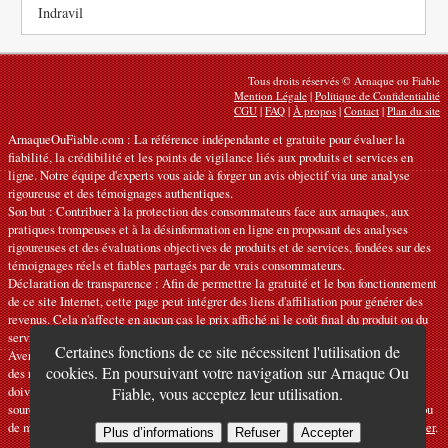
Indravil
Tous droits réservés © Arnaque ou Fiable
Mention Légale
|
Politique de Confidentialité
CGU
|
FAQ
|
À propos
|
Contact
|
Plan du site
ArnaqueOuFiable.com : La référence indépendante et gratuite pour évaluer la
fiabilité, la crédibilité et les points de vigilance liés aux produits et services en
ligne. Notre équipe d'experts vous aide à forger un avis objectif via une analyse
rigoureuse et des témoignages authentiques.
Son but : Contribuer à la protection des consommateurs face aux arnaques, aux
pratiques trompeuses et à la désinformation en ligne en proposant des analyses
rigoureuses et des évaluations objectives de produits et de services, fondées sur des
témoignages réels et fiables partagés par de vrais consommateurs.
Déclaration de transparence : Afin de permettre la gratuité et le bon fonctionnement
de ce site Internet, cette page peut intégrer des liens d'affiliation pour générer des
revenus. Cela n'affecte en aucun cas le prix affiché ni le coût final du produit ou du
service.
Certaines fonctions de ce site nécessitent l'utilisation de
Avertissements : Nos articles expriment des avis personnels et ne constituent pas
cookies. En poursuivant votre navigation sur Arnaque Ou
des recommandations officielles. Les informations fournies sont indicatives et
doivent être confirmées auprès du fabricant, du vendeur, du prestataire ou d’une
Fiable, vous acceptez leur utilisation.
source officielle compétente. Nous déclinons toute responsabilité en cas d'erreur ou
de mauvaise utilisation. Si vous constatez une inexactitude, veuillez
nous contacter
.
Plus d’informations
Refuser
Accepter