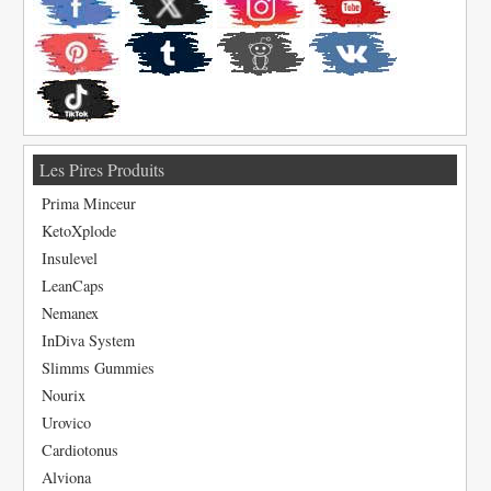
Les Pires Produits
Prima Minceur
KetoXplode
Insulevel
LeanCaps
Nemanex
InDiva System
Slimms Gummies
Nourix
Urovico
Cardiotonus
Alviona