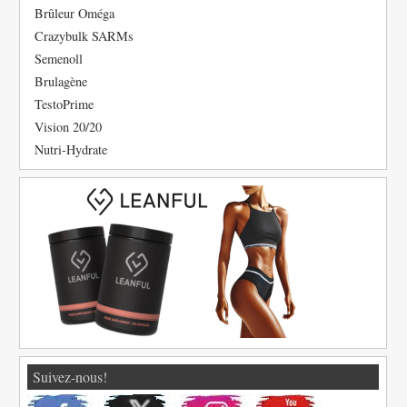
Brûleur Oméga
Crazybulk SARMs
Semenoll
Brulagène
TestoPrime
Vision 20/20
Nutri-Hydrate
Suivez-nous!