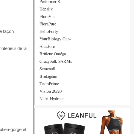
Performer 8
Hépaliv
FloraVia
FloraPure
HelloForty
de façon
YourBiology Gut+
Anastore
intérieur de la
Brûleur Oméga
Crazybulk SARMs
Semenoll
Brulagène
TestoPrime
Vision 20/20
Nutri-Hydrate
outien-gorge et