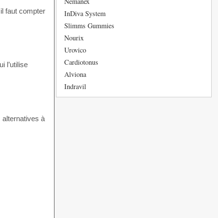
Nemanex
l faut compter
InDiva System
Slimms Gummies
Nourix
Urovico
Cardiotonus
l’utilise
Alviona
Indravil
 alternatives à