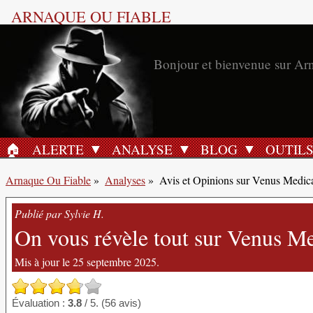
ARNAQUE OU FIABLE
Bonjour et bienvenue sur Ar
🏠︎
ALERTE
ANALYSE
BLOG
OUTIL
ACCUEIL
Arnaque Ou Fiable
»
Analyses
»
Avis et Opinions sur Venus Medic
Publié par Sylvie H.
On vous révèle tout sur Venus M
Mis à jour le 25 septembre 2025.
Évaluation :
3.8
/ 5. (56 avis)