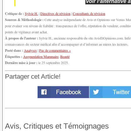
Voir l’alternative
Critique de :
Sylvie H.
|
Directives de révision
|
Consultants de révision
Sources & Méthodologie :
Cette analyse indépendante de Avis et Opinions sur Venus Medic
pour évaluer son niveau de fiabilité : transparence de l’offre, réputation du vendeur, condi
points de vigilance avant achat.
À propos de l'auteur :
Sylvie H., ancienne responsable du site AvisEtOpinions.com. Infirmi
connaissances du secteur médical afin d’accompagner et d’informer au mieux les lecteurs.
Posté dans :
Analyses
|
Pas de commentaires »
Étiquettes :
Augmentation Mammaire
,
Beauté
Dernière mise à jour :
le 25 septembre 2025.
Partager cet Article!
Avis, Critiques et Témoignages