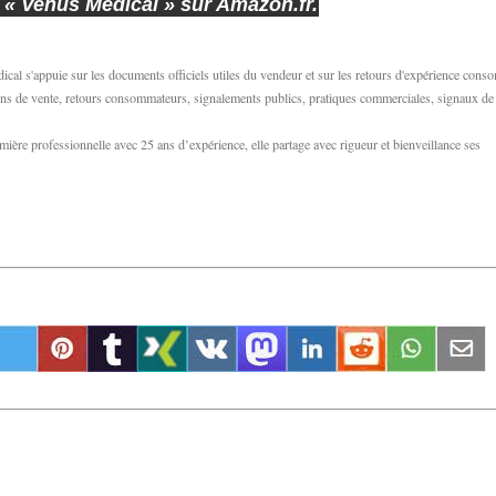
 à « Venus Medical » sur Amazon.fr.
al s'appuie sur les documents officiels utiles du vendeur et sur les retours d'expérience con
tions de vente, retours consommateurs, signalements publics, pratiques commerciales, signaux de 
ère professionnelle avec 25 ans d’expérience, elle partage avec rigueur et bienveillance ses