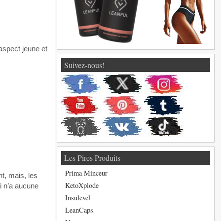
aspect jeune et
Suivez-nous!
Les Pires Produits
Prima Minceur
nt, mais, les
KetoXplode
i n’a aucune
Insulevel
LeanCaps