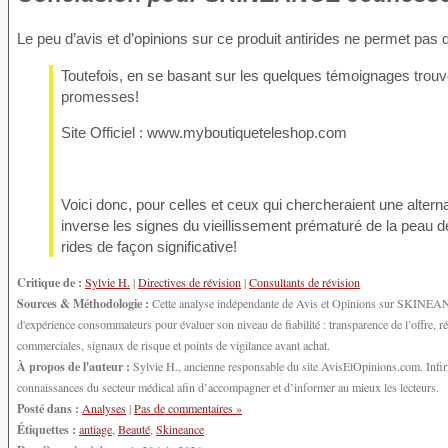
Le peu d’avis et d’opinions sur ce produit antirides ne permet pas de
Toutefois, en se basant sur les quelques témoignages trouv
promesses!
Site Officiel : www.myboutiqueteleshop.com
Voici donc, pour celles et ceux qui chercheraient une altern
inverse les signes du vieillissement prématuré de la peau de f
rides de façon significative!
Critique de :
Sylvie H.
|
Directives de révision
|
Consultants de révision
Sources & Méthodologie :
Cette analyse indépendante de Avis et Opinions sur SKINEANCE 
d'expérience consommateurs pour évaluer son niveau de fiabilité : transparence de l’offre, 
commerciales, signaux de risque et points de vigilance avant achat.
À propos de l'auteur :
Sylvie H., ancienne responsable du site AvisEtOpinions.com. Infirmi
connaissances du secteur médical afin d’accompagner et d’informer au mieux les lecteurs.
Posté dans :
Analyses
|
Pas de commentaires »
Étiquettes :
antiage
,
Beauté
,
Skineance