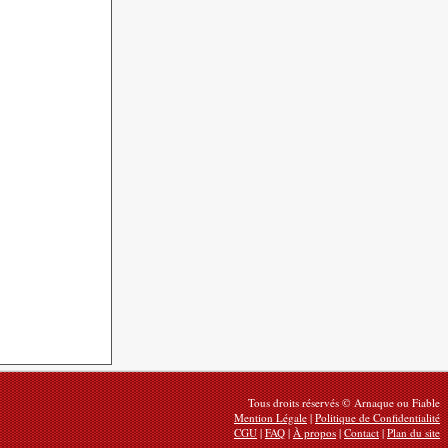
Tous droits réservés © Arnaque ou Fiable
Mention Légale
|
Politique de Confidentialité
CGU
|
FAQ
|
À propos
|
Contact
|
Plan du site