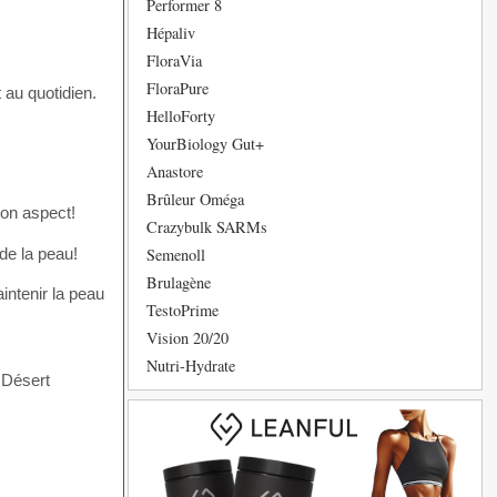
Performer 8
Hépaliv
FloraVia
FloraPure
au quotidien.
HelloForty
YourBiology Gut+
Anastore
Brûleur Oméga
son aspect!
Crazybulk SARMs
Semenoll
 de la peau!
Brulagène
intenir la peau
TestoPrime
Vision 20/20
Nutri-Hydrate