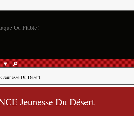
naque Ou Fiable!
S
🔎︎
RECHERCHER
 Jeunesse Du Désert
ANCE Jeunesse Du Désert