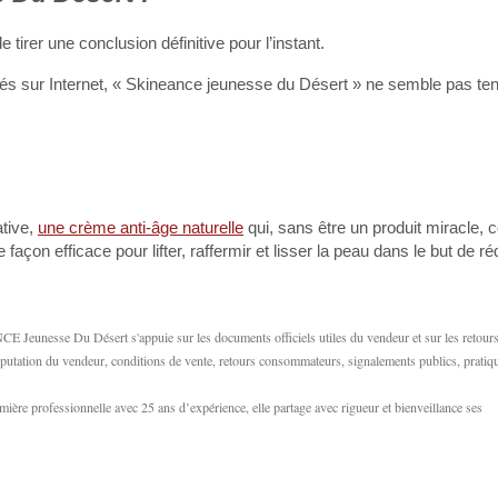
 tirer une conclusion définitive pour l’instant.
és sur Internet, « Skineance jeunesse du Désert » ne semble pas ten
ative,
une crème anti-âge naturelle
qui, sans être un produit miracle, 
açon efficace pour lifter, raffermir et lisser la peau dans le but de ré
Jeunesse Du Désert s'appuie sur les documents officiels utiles du vendeur et sur les retour
réputation du vendeur, conditions de vente, retours consommateurs, signalements publics, pratiq
ère professionnelle avec 25 ans d’expérience, elle partage avec rigueur et bienveillance ses