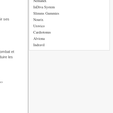
Nemanex
InDiva System
Slimms Gummies
ir ses
Nourix
Urovico
Cardiotonus
Alviona
Indravil
combat et
duire les
s
ues