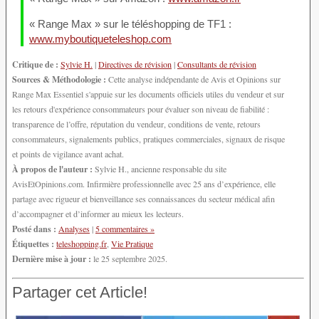
« Range Max » sur le téléshopping de TF1 :
www.myboutiqueteleshop.com
Critique de :
Sylvie H.
|
Directives de révision
|
Consultants de révision
Sources & Méthodologie :
Cette analyse indépendante de Avis et Opinions sur
Range Max Essentiel s'appuie sur les documents officiels utiles du vendeur et sur
les retours d'expérience consommateurs pour évaluer son niveau de fiabilité :
transparence de l’offre, réputation du vendeur, conditions de vente, retours
consommateurs, signalements publics, pratiques commerciales, signaux de risque
et points de vigilance avant achat.
À propos de l'auteur :
Sylvie H., ancienne responsable du site
AvisEtOpinions.com. Infirmière professionnelle avec 25 ans d’expérience, elle
partage avec rigueur et bienveillance ses connaissances du secteur médical afin
d’accompagner et d’informer au mieux les lecteurs.
Posté dans :
Analyses
|
5 commentaires »
Étiquettes :
teleshopping.fr
,
Vie Pratique
Dernière mise à jour :
le 25 septembre 2025.
Partager cet Article!