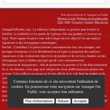
Tous droits réservés © Arnaque ou Fiable
Mention Légale
|
Politique de Confidentialité
CGU
|
FAQ
|
À propos
|
Contact
|
Plan du site
ArnaqueOuFiable.com : La référence indépendante et gratuite pour évaluer la
fiabilité, la crédibilité et les points de vigilance liés aux produits et services en
ligne. Notre équipe d'experts vous aide à forger un avis objectif via une analyse
rigoureuse et des témoignages authentiques.
Son but : Contribuer à la protection des consommateurs face aux arnaques, aux
pratiques trompeuses et à la désinformation en ligne en proposant des analyses
rigoureuses et des évaluations objectives de produits et de services, fondées sur des
témoignages réels et fiables partagés par de vrais consommateurs.
Déclaration de transparence : Afin de permettre la gratuité et le bon fonctionnement
de ce site Internet, cette page peut intégrer des liens d'affiliation pour générer des
revenus. Cela n'affecte en aucun cas le prix affiché ni le coût final du produit ou du
service.
Certaines fonctions de ce site nécessitent l'utilisation de
Avertissements : Nos articles expriment des avis personnels et ne constituent pas
cookies. En poursuivant votre navigation sur Arnaque Ou
des recommandations officielles. Les informations fournies sont indicatives et
doivent être confirmées auprès du fabricant, du vendeur, du prestataire ou d’une
Fiable, vous acceptez leur utilisation.
source officielle compétente. Nous déclinons toute responsabilité en cas d'erreur ou
de mauvaise utilisation. Si vous constatez une inexactitude, veuillez
nous contacter
.
Plus d’informations
Refuser
Accepter