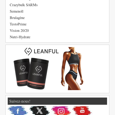
Crazybulk SARMs
Semenoll
Brulagène
TestoPrime
Vision 20/20
Nutri-Hydrate
Suivez-nous!