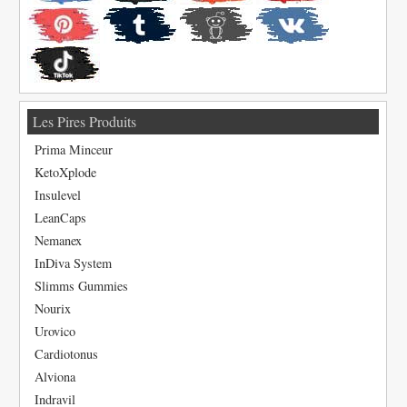
Les Pires Produits
Prima Minceur
KetoXplode
Insulevel
LeanCaps
Nemanex
InDiva System
Slimms Gummies
Nourix
Urovico
Cardiotonus
Alviona
Indravil