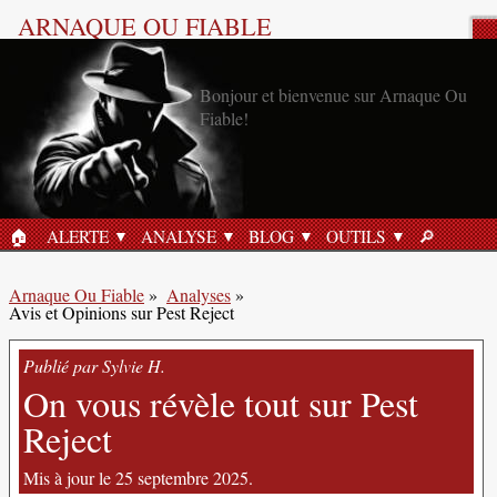
ARNAQUE OU FIABLE
Analyse Produit
🏠︎
ALERTE
ANALYSE
BLOG
OUTILS
🔎︎
ACCUEIL
RECHERC
Arnaque Ou Fiable
»
Analyses
»
Avis et Opinions sur Pest Reject
Publié par Sylvie H.
On vous révèle tout sur Pest
Reject
Mis à jour le 25 septembre 2025.