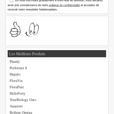
En vous inscrivant gratuitement à notre liste de diffusion, vous déclarez
avoir pris connaissance de notre
politique de confidentialité
et acceptez de
recevoir notre newsletter hebdomadaire.
Les Meilleurs Produits
PhenQ
Performer 8
Hépaliv
FloraVia
FloraPure
HelloForty
YourBiology Gut+
Anastore
Brûleur Oméga