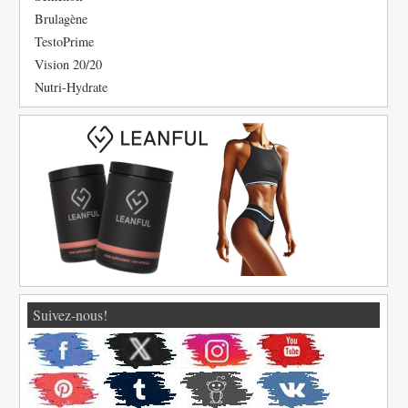
Brulagène
TestoPrime
Vision 20/20
Nutri-Hydrate
Suivez-nous!