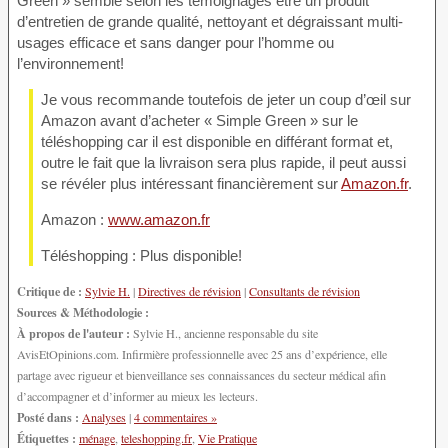
Green » semble selon les témoignages être un produit
d’entretien de grande qualité, nettoyant et dégraissant multi-
usages efficace et sans danger pour l’homme ou
l’environnement!
Je vous recommande toutefois de jeter un coup d’œil sur
Amazon avant d’acheter « Simple Green » sur le
téléshopping car il est disponible en différant format et,
outre le fait que la livraison sera plus rapide, il peut aussi
se révéler plus intéressant financièrement sur
Amazon.fr
.
Amazon :
www.amazon.fr
Téléshopping : Plus disponible!
Critique de :
Sylvie H.
|
Directives de révision
|
Consultants de révision
Sources & Méthodologie :
À propos de l'auteur :
Sylvie H., ancienne responsable du site
AvisEtOpinions.com. Infirmière professionnelle avec 25 ans d’expérience, elle
partage avec rigueur et bienveillance ses connaissances du secteur médical afin
d’accompagner et d’informer au mieux les lecteurs.
Posté dans :
Analyses
|
4 commentaires »
Étiquettes :
ménage
,
teleshopping.fr
,
Vie Pratique