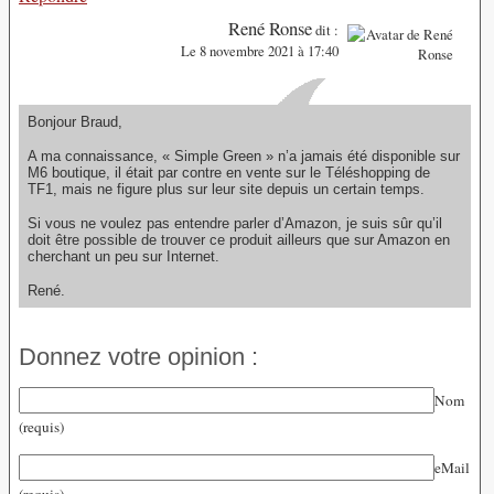
René Ronse
dit :
Le 8 novembre 2021 à 17:40
Bonjour Braud,
A ma connaissance, « Simple Green » n’a jamais été disponible sur
M6 boutique, il était par contre en vente sur le Téléshopping de
TF1, mais ne figure plus sur leur site depuis un certain temps.
Si vous ne voulez pas entendre parler d’Amazon, je suis sûr qu’il
doit être possible de trouver ce produit ailleurs que sur Amazon en
cherchant un peu sur Internet.
René.
Donnez votre opinion :
Nom
(requis)
eMail