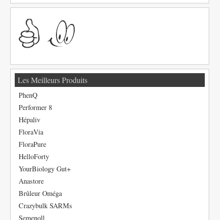
Les Meilleurs Produits
PhenQ
Performer 8
Hépaliv
FloraVia
FloraPure
HelloForty
YourBiology Gut+
Anastore
Brûleur Oméga
Crazybulk SARMs
Semenoll