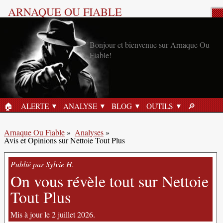
ARNAQUE OU FIABLE
Analyse Produit
Bonjour et bienvenue sur Arnaque Ou
Fiable!
🏠︎
ALERTE
ANALYSE
BLOG
OUTILS
🔎︎
ACCUEIL
RECHERC
Arnaque Ou Fiable
»
Analyses
»
Avis et Opinions sur Nettoie Tout Plus
Publié par Sylvie H.
On vous révèle tout sur Nettoie
Tout Plus
Mis à jour le 2 juillet 2026.