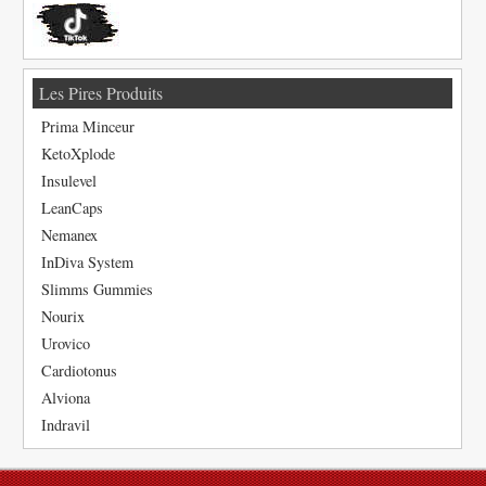
Les Pires Produits
Prima Minceur
KetoXplode
Insulevel
LeanCaps
Nemanex
InDiva System
Slimms Gummies
Nourix
Urovico
Cardiotonus
Alviona
Indravil