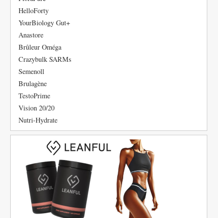
HelloForty
YourBiology Gut+
Anastore
Brûleur Oméga
Crazybulk SARMs
Semenoll
Brulagène
TestoPrime
Vision 20/20
Nutri-Hydrate