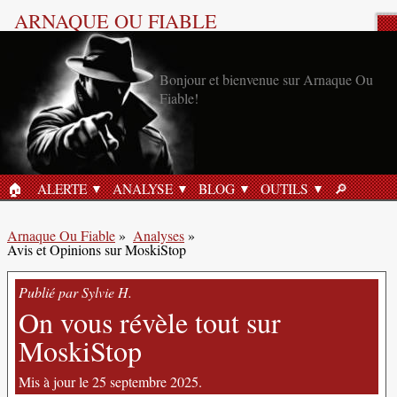
ARNAQUE OU FIABLE
Analyse Produit
Bonjour et bienvenue sur Arnaque Ou
Fiable!
🏠︎
ALERTE
ANALYSE
BLOG
OUTILS
🔎︎
ACCUEIL
RECHERC
Arnaque Ou Fiable
»
Analyses
»
Avis et Opinions sur MoskiStop
Publié par Sylvie H.
On vous révèle tout sur
MoskiStop
Mis à jour le 25 septembre 2025.