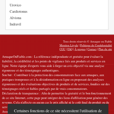
Urovico
Cardiotonus
Alviona
Indravil
Tous droits réservés © Arnaque ou Fiable
Mention Légale
|
Politique de Confidentialité
CGU
|
FAQ
|
À propos
|
Contact
|
Plan du site
ArnaqueOuFiable.com : La référence indépendante et gratuite pour évaluer la
fiabilité, la crédibilité et les points de vigilance liés aux produits et services en
ligne. Notre équipe d'experts vous aide à forger un avis objectif via une analyse
rigoureuse et des témoignages authentiques.
Son but : Contribuer à la protection des consommateurs face aux arnaques, aux
pratiques trompeuses et à la désinformation en ligne en proposant des analyses
rigoureuses et des évaluations objectives de produits et de services, fondées sur des
témoignages réels et fiables partagés par de vrais consommateurs.
Déclaration de transparence : Afin de permettre la gratuité et le bon fonctionnement
de ce site Internet, cette page peut intégrer des liens d'affiliation pour générer des
revenus. Cela n'affecte en aucun cas le prix affiché ni le coût final du produit ou du
service.
Certaines fonctions de ce site nécessitent l'utilisation de
Avertissements : Nos articles expriment des avis personnels et ne constituent pas