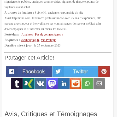
signalements publics, pratiques commerciales, signaux de risque et points de
vigilance avant achat.
À propos de l'auteur :
Sylvie H., ancienne responsable du site
AvisEtOpinions.com. Infirmière professionnelle avec 25 ans d’expérience, elle
partage avec rigueur et bienveillance ses connaissances du secteur médical afin
d’accompagner et d’informer au mieux les lecteurs.
Posté dans :
Analyses
|
Pas de commentaires »
Étiquettes :
teleshopping.fr
,
Vie Pratique
Dernière mise à jour :
le 25 septembre 2025.
Partager cet Article!
Avis, Critiques et Témoignages