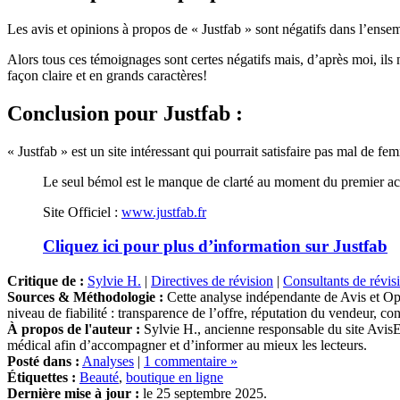
Les avis et opinions à propos de « Justfab » sont négatifs dans l’ense
Alors tous ces témoignages sont certes négatifs mais, d’après moi, ils ne
façon claire et en grands caractères!
Conclusion
pour Justfab :
« Justfab » est un site intéressant qui pourrait satisfaire pas mal de 
Le seul bémol est le manque de clarté au moment du premier ach
Site Officiel :
www.justfab.fr
Cliquez ici pour plus d’information sur Justfab
Critique de :
Sylvie H.
|
Directives de révision
|
Consultants de révis
Sources & Méthodologie :
Cette analyse indépendante de Avis et Opi
niveau de fiabilité : transparence de l’offre, réputation du vendeur, c
À propos de l'auteur :
Sylvie H., ancienne responsable du site AvisE
médical afin d’accompagner et d’informer au mieux les lecteurs.
Posté dans :
Analyses
|
1 commentaire »
Étiquettes :
Beauté
,
boutique en ligne
Dernière mise à jour :
le 25 septembre 2025.