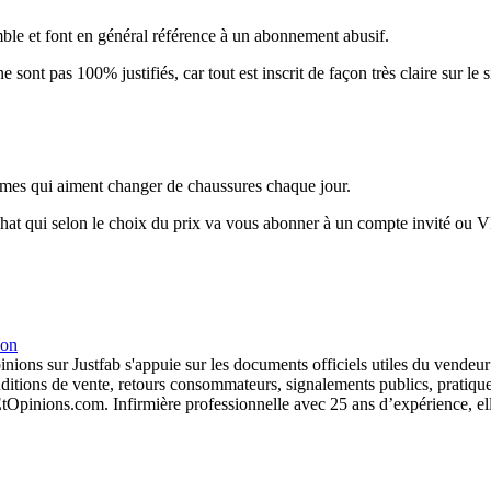
mble et font en général référence à un abonnement abusif.
 sont pas 100% justifiés, car tout est inscrit de façon très claire sur le s
femmes qui aiment changer de chaussures chaque jour.
at qui selon le choix du prix va vous abonner à un compte invité ou V
ion
nions sur Justfab s'appuie sur les documents officiels utiles du vendeu
onditions de vente, retours consommateurs, signalements publics, pratiqu
tOpinions.com. Infirmière professionnelle avec 25 ans d’expérience, ell