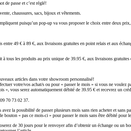
ot de passe et c’est réglé!
 vente, chaussures, sacs, bijoux et vêtements.
compliquent puisqu’un pop-up va vous proposer le choix entre deux prix,
tre 49 € à 89 €, aux livraisons gratuites en point relais et aux échang
tous les produits au prix unique de 39.95 €, aux livraisons gratuites en 
nouveaux articles dans votre showroom personnalisé!
ectuer votre/vos achat/s ou pour « passer le mois » si vous ne voulez pa
ois », vous serez automatiquement débité de 39.95 € et recevrez un cré
 09 70 73 02 37.
avez la possibilité de passer plusieurs mois sans rien acheter et sans pa
le bouton « pas ce mois-ci » pour passer le mois sans être débité pour l
sposerez de 30 jours pour le renvoyer afin d’obtenir un échange ou un 
etourner l’article.