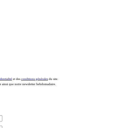
dentialité
et des
conditions générales
du site.
le ainsi que notre newsletter hebdomadaire.