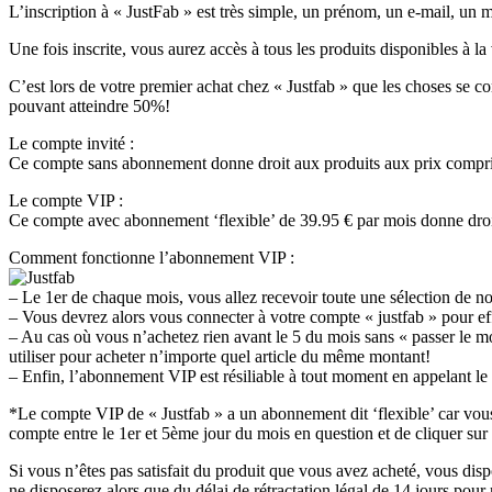
L’inscription à « JustFab » est très simple, un prénom, un e-mail, un m
Une fois inscrite, vous aurez accès à tous les produits disponibles à la
C’est lors de votre premier achat chez « Justfab » que les choses se 
pouvant atteindre 50%!
Le compte invité :
Ce compte sans abonnement donne droit aux produits aux prix compris en
Le compte VIP :
Ce compte avec abonnement ‘flexible’ de 39.95 € par mois donne droit à 
Comment fonctionne l’abonnement VIP :
– Le 1er de chaque mois, vous allez recevoir toute une sélection de 
– Vous devrez alors vous connecter à votre compte « justfab » pour eff
– Au cas où vous n’achetez rien avant le 5 du mois sans « passer le m
utiliser pour acheter n’importe quel article du même montant!
– Enfin, l’abonnement VIP est résiliable à tout moment en appelant le
*Le compte VIP de « Justfab » a un abonnement dit ‘flexible’ car vous 
compte entre le 1er et 5ème jour du mois en question et de cliquer sur 
Si vous n’êtes pas satisfait du produit que vous avez acheté, vous di
ne disposerez alors que du délai de rétractation légal de 14 jours pour r