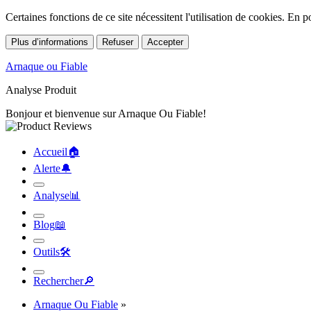
Certaines fonctions de ce site nécessitent l'utilisation de cookies. En
Plus d’informations
Refuser
Accepter
Arnaque ou Fiable
Analyse Produit
Bonjour et bienvenue sur Arnaque Ou Fiable!
Accueil
🏠︎
Alerte
🔔︎
Analyse
📊︎
Blog
📖︎
Outils
🛠︎
Rechercher
🔎︎
Arnaque Ou Fiable
»