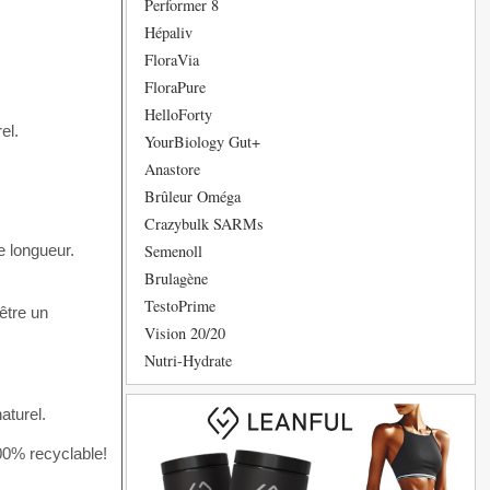
Performer 8
Hépaliv
FloraVia
FloraPure
HelloForty
el.
YourBiology Gut+
Anastore
Brûleur Oméga
Crazybulk SARMs
Semenoll
e longueur.
Brulagène
TestoPrime
’être un
Vision 20/20
Nutri-Hydrate
naturel.
100% recyclable!