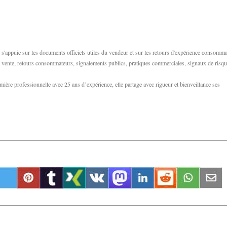
s'appuie sur les documents officiels utiles du vendeur et sur les retours d'expérience consomm
 de vente, retours consommateurs, signalements publics, pratiques commerciales, signaux de risqu
ère professionnelle avec 25 ans d’expérience, elle partage avec rigueur et bienveillance ses