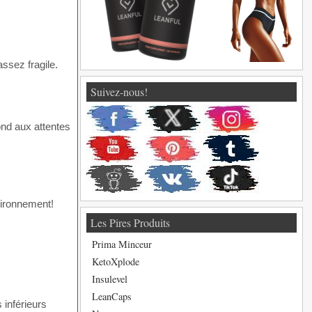
assez fragile.
Suivez-nous!
ond aux attentes
vironnement!
Les Pires Produits
Prima Minceur
KetoXplode
Insulevel
LeanCaps
 inférieurs