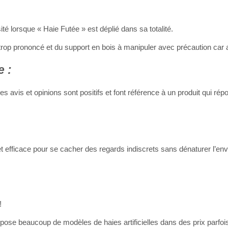
té lorsque « Haie Futée » est déplié dans sa totalité.
l trop prononcé et du support en bois à manipuler avec précaution car 
e :
s avis et opinions sont positifs et font référence à un produit qui rép
et efficace pour se cacher des regards indiscrets sans dénaturer l’en
!
ose beaucoup de modèles de haies artificielles dans des prix parfois