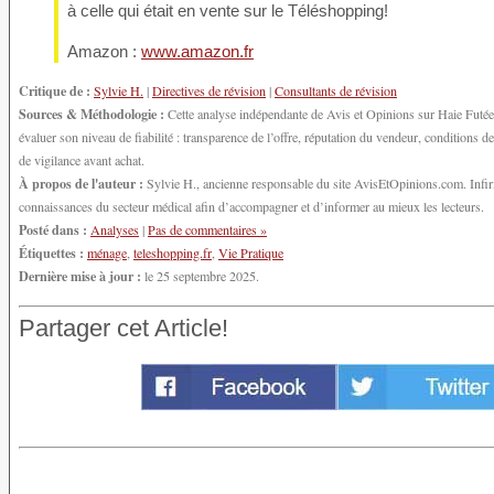
à celle qui était en vente sur le Téléshopping!
Amazon :
www.amazon.fr
Critique de :
Sylvie H.
|
Directives de révision
|
Consultants de révision
Sources & Méthodologie :
Cette analyse indépendante de Avis et Opinions sur Haie Futée 
évaluer son niveau de fiabilité : transparence de l’offre, réputation du vendeur, conditions
de vigilance avant achat.
À propos de l'auteur :
Sylvie H., ancienne responsable du site AvisEtOpinions.com. Infirmi
connaissances du secteur médical afin d’accompagner et d’informer au mieux les lecteurs.
Posté dans :
Analyses
|
Pas de commentaires »
Étiquettes :
ménage
,
teleshopping.fr
,
Vie Pratique
Dernière mise à jour :
le 25 septembre 2025.
Partager cet Article!