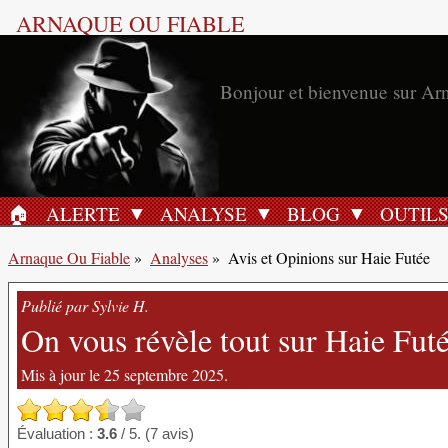
ARNAQUE OU FIABLE
Bonjour et bienvenue sur Ar
🏠︎
ALERTE
ANALYSE
BLOG
OUTIL
ACCUEIL
Arnaque Ou Fiable
»
Analyses
»
Avis et Opinions sur Haie Futée
Publié par Sylvie H.
On vous révèle tout sur Haie Fut
Mis à jour le 25 septembre 2025.
Évaluation :
3.6
/ 5. (7 avis)