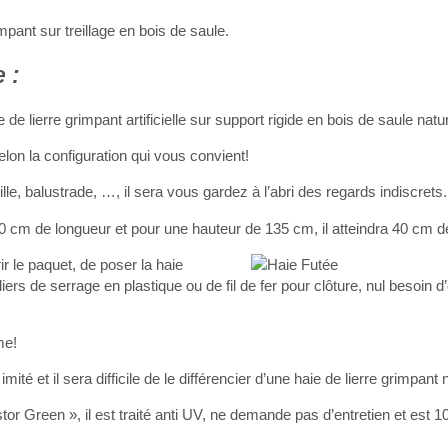
impant sur treillage en bois de saule.
 :
e lierre grimpant artificielle sur support rigide en bois de saule natur
selon la configuration qui vous convient!
ille, balustrade, …, il sera vous gardez à l’abri des regards indiscrets.
 cm de longueur et pour une hauteur de 135 cm, il atteindra 40 cm d
ir le paquet, de poser la haie
lliers de serrage en plastique ou de fil de fer pour clôture, nul besoin d
me!
mité et il sera difficile de le différencier d’une haie de lierre grimpant 
r Green », il est traité anti UV, ne demande pas d’entretien et est 