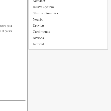
Nemanex
InDiva System
Slimms Gummies
Nourix
Urovico
ateurs pour
e et points
Cardiotonus
Alviona
Indravil