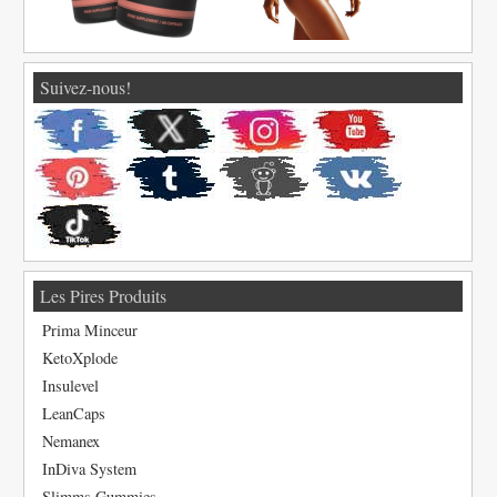
Suivez-nous!
Les Pires Produits
Prima Minceur
KetoXplode
Insulevel
LeanCaps
Nemanex
InDiva System
Slimms Gummies