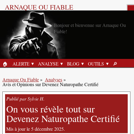
ARNAQUE OU FIABLE
Analyse Produit
🏠︎
ALERTE
ANALYSE
BLOG
OUTILS
🔎︎
ACCUEIL
RECHERC
Arnaque Ou Fiable
»
Analyses
»
Avis et Opinions sur Devenez Naturopathe Certifié
Publié par Sylvie H.
On vous révèle tout sur
Devenez Naturopathe Certifié
Mis à jour le 5 décembre 2025.