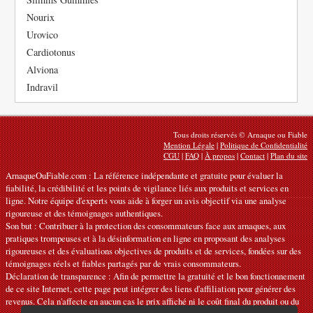
Nourix
Urovico
Cardiotonus
Alviona
Indravil
Tous droits réservés © Arnaque ou Fiable
Mention Légale
|
Politique de Confidentialité
CGU
|
FAQ
|
À propos
|
Contact
|
Plan du site
ArnaqueOuFiable.com : La référence indépendante et gratuite pour évaluer la
fiabilité, la crédibilité et les points de vigilance liés aux produits et services en
ligne. Notre équipe d'experts vous aide à forger un avis objectif via une analyse
rigoureuse et des témoignages authentiques.
Son but : Contribuer à la protection des consommateurs face aux arnaques, aux
pratiques trompeuses et à la désinformation en ligne en proposant des analyses
rigoureuses et des évaluations objectives de produits et de services, fondées sur des
témoignages réels et fiables partagés par de vrais consommateurs.
Déclaration de transparence : Afin de permettre la gratuité et le bon fonctionnement
de ce site Internet, cette page peut intégrer des liens d'affiliation pour générer des
revenus. Cela n'affecte en aucun cas le prix affiché ni le coût final du produit ou du