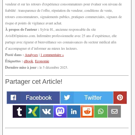
vendeur et sur les retours d'expérience consommateurs pour évaluer son niveau de
fiabilité : transparence de l’offre, réputation du vendeur, conditions de vente,
retours consommateurs, signalements publics, pratiques commerciales, signaux de
risque et points de vigilance avant achat.
À propos de l'auteur :
Sylvie H., ancienne responsable du site
AvisEtOpinions.com. Infirmière professionnelle avec 25 ans d’expérience, elle
partage avec rigueur et bienveillance ses connaissances du secteur médical afin
d’accompagner et d’informer au mieux les lecteurs.
Posté dans :
Analyses
|
1 commentaire »
Étiquettes :
eBook
,
Economie
Dernière mise à jour :
le 5 décembre 2025.
Partager cet Article!