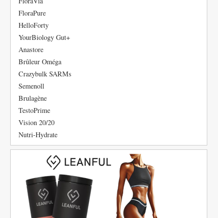
FloraVia
FloraPure
HelloForty
YourBiology Gut+
Anastore
Brûleur Oméga
Crazybulk SARMs
Semenoll
Brulagène
TestoPrime
Vision 20/20
Nutri-Hydrate