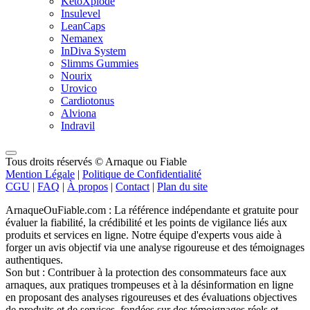
KetoXplode
Insulevel
LeanCaps
Nemanex
InDiva System
Slimms Gummies
Nourix
Urovico
Cardiotonus
Alviona
Indravil
Tous droits réservés © Arnaque ou Fiable
Mention Légale
|
Politique de Confidentialité
CGU
|
FAQ
|
À propos
|
Contact
|
Plan du site
ArnaqueOuFiable.com : La référence indépendante et gratuite pour
évaluer la fiabilité, la crédibilité et les points de vigilance liés aux
produits et services en ligne. Notre équipe d'experts vous aide à
forger un avis objectif via une analyse rigoureuse et des témoignages
authentiques.
Son but : Contribuer à la protection des consommateurs face aux
arnaques, aux pratiques trompeuses et à la désinformation en ligne
en proposant des analyses rigoureuses et des évaluations objectives
de produits et de services, fondées sur des témoignages réels et