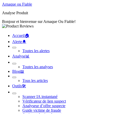
Arnaque ou Fiable
Analyse Produit
Bonjour et bienvenue sur Arnaque Ou Fiable!
Accueil
🏠︎
Alerte
🔔︎
Toutes les alertes
Analyse
📊︎
Toutes les analyses
Blog
📖︎
Tous les articles
Outils
🛠︎
Scanner IA instantané
Vérificateur de lien suspect
Analyseur d’offre suspecte
Guide victime de fraude