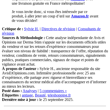
une livraison gratuite en France métropolitaine!
Je vous invite donc, si vous êtes intéressée par ce
produit, à aller jeter un coup d’œil sur
Amazon.fr
avant
de vous décider!
Critique de :
Sylvie H.
|
Directives de révision
|
Consultants de
révision
Sources & Méthodologie :
Cette analyse indépendante de Avis et
Opinions sur Derma Stim s'appuie sur les documents officiels utiles
du vendeur et sur les retours d'expérience consommateurs pour
évaluer son niveau de fiabilité : transparence de l’offre, réputation du
vendeur, conditions de vente, retours consommateurs, signalements
publics, pratiques commerciales, signaux de risque et points de
vigilance avant achat.
À propos de l'auteur :
Sylvie H., ancienne responsable du site
AvisEtOpinions.com. Infirmière professionnelle avec 25 ans
d’expérience, elle partage avec rigueur et bienveillance ses
connaissances du secteur médical afin d’accompagner et d’informer
au mieux les lecteurs.
Posté dans :
Analyses
|
5 commentaires »
Étiquettes :
antiage
,
Beauté
,
teleshopping.fr
Dernière mise à jour :
le 25 septembre 2025.