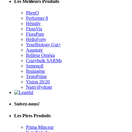
Les Meilleurs Produits
PhenQ
Performer 8
Hépaliv
FloraVia
FloraPure
HelloForty
YourBiology Gut+
Anastore
Brûleur Oméga
Crazybulk SARMs
Semenoll
Brulagène
TestoPrime
Vision 20/20
Nutri-Hydrate
Suivez-nous!
Les Pires Produits
Prima Minceur