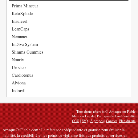
Prima Minceur
KetoXplode
Insulevel
LeanCaps
Nemanex
InDiva System
Slimms Gummies
Nourix
Urovico
Cardiotonus
Alviona
Indravil
Tous droits réservés © Arnaque ou Fiable
Mention Légale
|
Politique de Confidentialité
CGU
|
FAQ
|
À propos
|
Contact
|
Plan du site
ArnaqueOuFiable.com : La référence indépendante et gratuite pour évaluer la
fiabilité, la crédibilité et les points de vigilance liés aux produits et services en