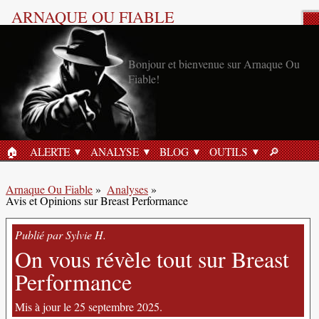
ARNAQUE OU FIABLE
Analyse Produit
Bonjour et bienvenue sur Arnaque Ou
Fiable!
🏠︎
ALERTE
ANALYSE
BLOG
OUTILS
🔎︎
ACCUEIL
RECHERC
Arnaque Ou Fiable
»
Analyses
»
Avis et Opinions sur Breast Performance
Publié par Sylvie H.
On vous révèle tout sur Breast
Performance
Mis à jour le 25 septembre 2025.