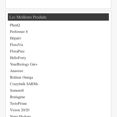
Les Meilleurs Produits
PhenQ
Performer 8
Hépaliv
FloraVia
FloraPure
HelloForty
YourBiology Gut+
Anastore
Brûleur Oméga
Crazybulk SARMs
Semenoll
Brulagène
TestoPrime
Vision 20/20
Nutri-Hydrate