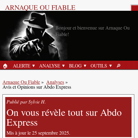
ARNAQUE OU FIABLE
Analyse Produit
Bonjour et bienvenue sur Arnaque Ou
Fiable!
🏠︎
ALERTE
ANALYSE
BLOG
OUTILS
🔎︎
ACCUEIL
RECHERC
Arnaque Ou Fiable
»
Analyses
»
Avis et Opinions sur Abdo Express
Publié par Sylvie H.
On vous révèle tout sur Abdo
Express
Mis à jour le 25 septembre 2025.