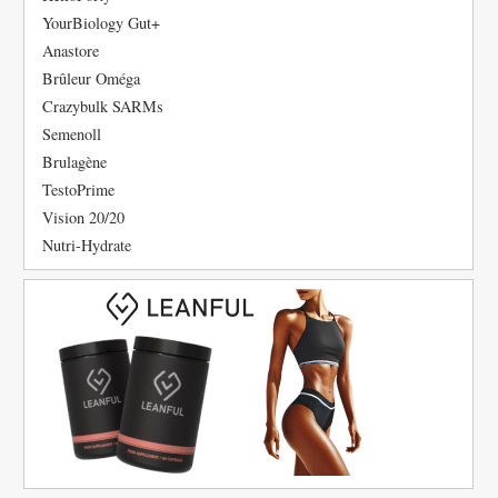
YourBiology Gut+
Anastore
Brûleur Oméga
Crazybulk SARMs
Semenoll
Brulagène
TestoPrime
Vision 20/20
Nutri-Hydrate