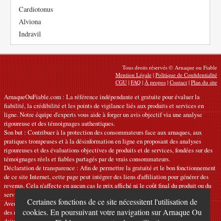
Cardiotonus
Alviona
Indravil
Tous droits réservés © Arnaque ou Fiable
Mention Légale
|
Politique de Confidentialité
CGU
|
FAQ
|
À propos
|
Contact
|
Plan du site
ArnaqueOuFiable.com : La référence indépendante et gratuite pour évaluer la
fiabilité, la crédibilité et les points de vigilance liés aux produits et services en
ligne. Notre équipe d'experts vous aide à forger un avis objectif via une analyse
rigoureuse et des témoignages authentiques.
Son but : Contribuer à la protection des consommateurs face aux arnaques, aux
pratiques trompeuses et à la désinformation en ligne en proposant des analyses
rigoureuses et des évaluations objectives de produits et de services, fondées sur des
témoignages réels et fiables partagés par de vrais consommateurs.
Déclaration de transparence : Afin de permettre la gratuité et le bon fonctionnement
de ce site Internet, cette page peut intégrer des liens d'affiliation pour générer des
revenus. Cela n'affecte en aucun cas le prix affiché ni le coût final du produit ou du
service.
Certaines fonctions de ce site nécessitent l'utilisation de
Avertissements : Nos articles expriment des avis personnels et ne constituent pas
cookies. En poursuivant votre navigation sur Arnaque Ou
des recommandations officielles. Les informations fournies sont indicatives et