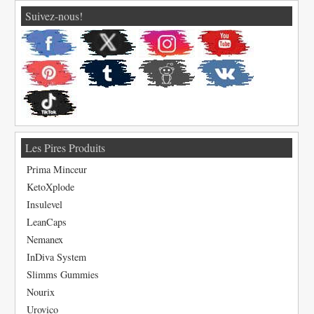
Suivez-nous!
Les Pires Produits
Prima Minceur
KetoXplode
Insulevel
LeanCaps
Nemanex
InDiva System
Slimms Gummies
Nourix
Urovico