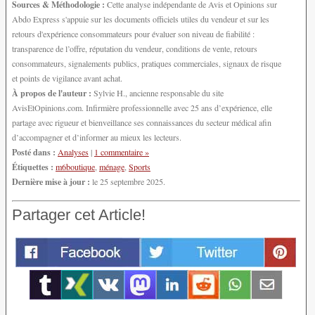
Sources & Méthodologie :
Cette analyse indépendante de Avis et Opinions sur
Abdo Express s'appuie sur les documents officiels utiles du vendeur et sur les
retours d'expérience consommateurs pour évaluer son niveau de fiabilité :
transparence de l’offre, réputation du vendeur, conditions de vente, retours
consommateurs, signalements publics, pratiques commerciales, signaux de risque
et points de vigilance avant achat.
À propos de l'auteur :
Sylvie H., ancienne responsable du site
AvisEtOpinions.com. Infirmière professionnelle avec 25 ans d’expérience, elle
partage avec rigueur et bienveillance ses connaissances du secteur médical afin
d’accompagner et d’informer au mieux les lecteurs.
Posté dans :
Analyses
|
1 commentaire »
Étiquettes :
m6boutique
,
ménage
,
Sports
Dernière mise à jour :
le 25 septembre 2025.
Partager cet Article!