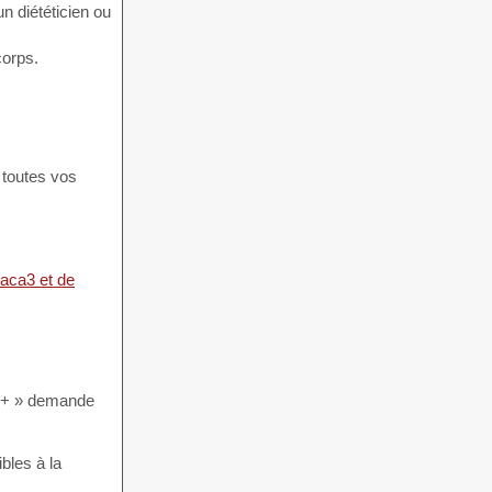
un diététicien ou
corps.
 toutes vos
aca3 et de
ca3+ » demande
bles à la