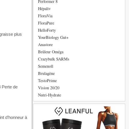
Performer 8
Hépaliv
FloraVia
FloraPure
HelloForty
graisse plus
YourBiology Gut+
Anastore
Brûleur Oméga
Crazybulk SARMs
Semenoll
Brulagène
TestoPrime
3 Perte de
Vision 20/20
Nutri-Hydrate
nt d’honneur à