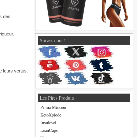
ns des
vigueur.
Suivez-nous!
 leurs vertus.
Les Pires Produits
Prima Minceur
KetoXplode
Insulevel
LeanCaps