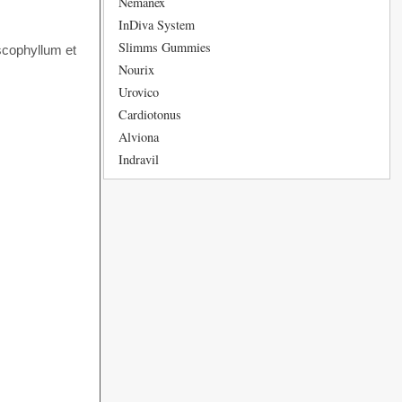
Nemanex
InDiva System
Slimms Gummies
ascophyllum et
Nourix
Urovico
Cardiotonus
Alviona
Indravil