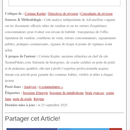
Critique de :
Corinne Kepler
|
Directives de révision
|
Consultants de révision
Sources & Méthodologie :
Cette analyse indépendante de AdvanaTone s'appuie
sur les documents officiels utiles du vendeur et sur les retours d'expérience
consommateurs pour évaluer son niveau de fiabilité : transparence de l’offre,
réputation du vendeur, conditions de vente, retours consommateurs, signalements
publics, pratiques commerciales, signaux de risque et points de vigilance avant
achat.
À propos de l'auteur :
Corinne Kepler, ancienne rédactrice en chef du site
TesteurPilules.com. Entourée de biologistes, de coachs certifiés en perte de poids
et de praticiens qualifiés, elle met à profit l’expertise professionnelle acquise
durant son activité pour garantir des contenus fiables, vérifiés et utiles à chaque
lecteur.
Posté dans :
Analyses
|
4 commentaires »
Étiquettes :
boosteur d'énergie
,
boosteur de métabolisme
,
brule graisses
,
coupe
faim
,
perte de poids
,
Régime
Dernière mise à jour :
le 25 septembre 2025.
Partager cet Article!