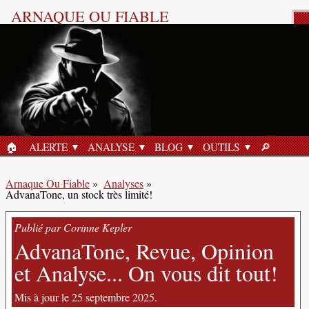
ARNAQUE OU FIABLE
Analyse Produit
🏠︎
ALERTE
ANALYSE
BLOG
OUTILS
🔎︎
ACCUEIL
RECHERC
Arnaque Ou Fiable
»
Analyses
»
AdvanaTone, un stock très limité!
Publié par Corinne Kepler
AdvanaTone, Revue, Opinion
et Analyse... On vous dit tout!
Mis à jour le 25 septembre 2025.