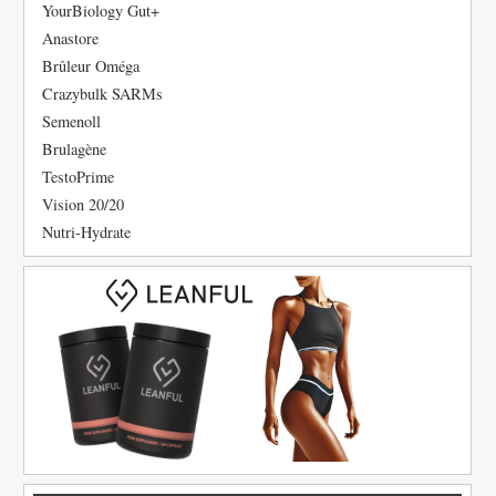
YourBiology Gut+
Anastore
Brûleur Oméga
Crazybulk SARMs
Semenoll
Brulagène
TestoPrime
Vision 20/20
Nutri-Hydrate