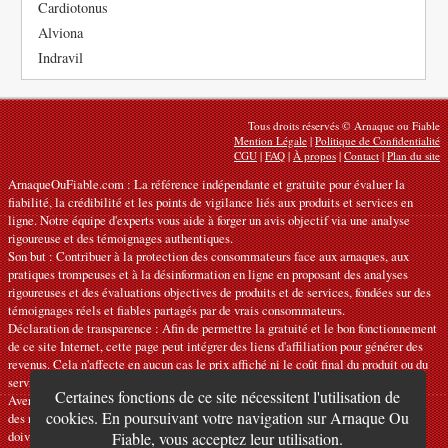
Cardiotonus
Alviona
Indravil
Tous droits réservés © Arnaque ou Fiable
Mention Légale
|
Politique de Confidentialité
CGU
|
FAQ
|
À propos
|
Contact
|
Plan du site
ArnaqueOuFiable.com : La référence indépendante et gratuite pour évaluer la
fiabilité, la crédibilité et les points de vigilance liés aux produits et services en
ligne. Notre équipe d'experts vous aide à forger un avis objectif via une analyse
rigoureuse et des témoignages authentiques.
Son but : Contribuer à la protection des consommateurs face aux arnaques, aux
pratiques trompeuses et à la désinformation en ligne en proposant des analyses
rigoureuses et des évaluations objectives de produits et de services, fondées sur des
témoignages réels et fiables partagés par de vrais consommateurs.
Déclaration de transparence : Afin de permettre la gratuité et le bon fonctionnement
de ce site Internet, cette page peut intégrer des liens d'affiliation pour générer des
revenus. Cela n'affecte en aucun cas le prix affiché ni le coût final du produit ou du
service.
Certaines fonctions de ce site nécessitent l'utilisation de
Avertissements : Nos articles expriment des avis personnels et ne constituent pas
cookies. En poursuivant votre navigation sur Arnaque Ou
des recommandations officielles. Les informations fournies sont indicatives et
doivent être confirmées auprès du fabricant, du vendeur, du prestataire ou d’une
Fiable, vous acceptez leur utilisation.