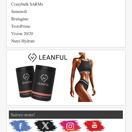
Crazybulk SARMs
Semenoll
Brulagène
TestoPrime
Vision 20/20
Nutri-Hydrate
Suivez-nous!