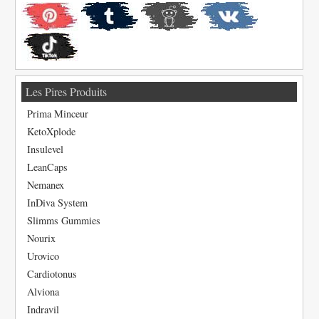
Les Pires Produits
Prima Minceur
KetoXplode
Insulevel
LeanCaps
Nemanex
InDiva System
Slimms Gummies
Nourix
Urovico
Cardiotonus
Alviona
Indravil