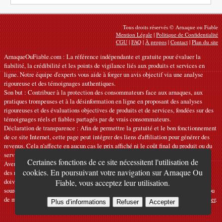
Tous droits réservés © Arnaque ou Fiable
Mention Légale
|
Politique de Confidentialité
CGU
|
FAQ
|
À propos
|
Contact
|
Plan du site
ArnaqueOuFiable.com : La référence indépendante et gratuite pour évaluer la
fiabilité, la crédibilité et les points de vigilance liés aux produits et services en
ligne. Notre équipe d'experts vous aide à forger un avis objectif via une analyse
rigoureuse et des témoignages authentiques.
Son but : Contribuer à la protection des consommateurs face aux arnaques, aux
pratiques trompeuses et à la désinformation en ligne en proposant des analyses
rigoureuses et des évaluations objectives de produits et de services, fondées sur des
témoignages réels et fiables partagés par de vrais consommateurs.
Déclaration de transparence : Afin de permettre la gratuité et le bon fonctionnement
de ce site Internet, cette page peut intégrer des liens d'affiliation pour générer des
revenus. Cela n'affecte en aucun cas le prix affiché ni le coût final du produit ou du
service.
Certaines fonctions de ce site nécessitent l'utilisation de
Avertissements : Nos articles expriment des avis personnels et ne constituent pas
cookies. En poursuivant votre navigation sur Arnaque Ou
des recommandations officielles. Les informations fournies sont indicatives et
doivent être confirmées auprès du fabricant, du vendeur, du prestataire ou d’une
Fiable, vous acceptez leur utilisation.
source officielle compétente. Nous déclinons toute responsabilité en cas d'erreur ou
de mauvaise utilisation. Si vous constatez une inexactitude, veuillez
nous contacter
.
Plus d’informations
Refuser
Accepter