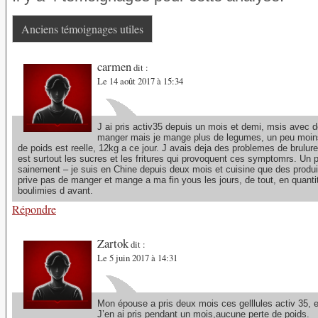
Anciens témoignages utiles
carmen
dit :
Le 14 août 2017 à 15:34
J ai pris activ35 depuis un mois et demi, msis avec 
manger mais je mange plus de legumes, un peu moins d
de poids est reelle, 12kg a ce jour. J avais deja des problemes de brulu
est surtout les sucres et les fritures qui provoquent ces symptomrs. U
sainement – je suis en Chine depuis deux mois et cuisine que des produits
prive pas de manger et mange a ma fin yous les jours, de tout, en quant
boulimies d avant.
Répondre
Zartok
dit :
Le 5 juin 2017 à 14:31
Mon épouse a pris deux mois ces gelllules activ 35, 
J’en ai pris pendant un mois,aucune perte de poids.