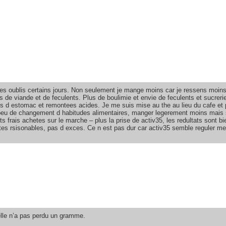
des oublis certains jours. Non seulement je mange moins car je ressens moins
e viande et de feculents. Plus de boulimie et envie de feculents et sucrerie
res d estomac et remontees acides. Je me suis mise au the au lieu du cafe et
n peu de changement d habitudes alimentaires, manger legerement moins mais 
 frais achetes sur le marche – plus la prise de activ35, les redultats sont bi
ites rsisonables, pas d exces. Ce n est pas dur car activ35 semble reguler m
elle n’a pas perdu un gramme.