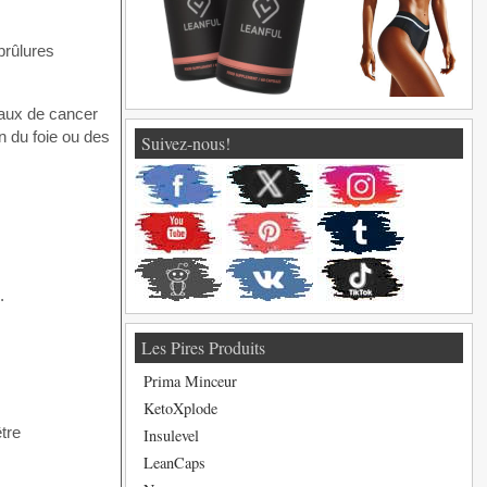
 brûlures
iaux de cancer
n du foie ou des
Suivez-nous!
.
Les Pires Produits
Prima Minceur
KetoXplode
être
Insulevel
LeanCaps