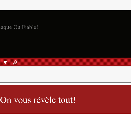
naque Ou Fiable!
S
🔎︎
RECHERCHER
 On vous révèle tout!