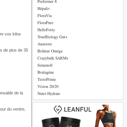
Performer 8
Hépaliv
FloraVia
FloraPure
HelloForty
re vos kilos
YourBiology Gut+
Anastore
es de plus de 35
Brûleur Oméga
Crazybulk SARMs
Semenoll
Brulagène
TestoPrime
Vision 20/20
onsable de la
Nutri-Hydrate
our du ventre,