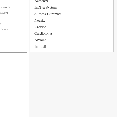
Nemanex
InDiva System
niveau de
e avant
Slimms Gummies
Nourix
es
Urovico
r le web.
Cardiotonus
Alviona
Indravil