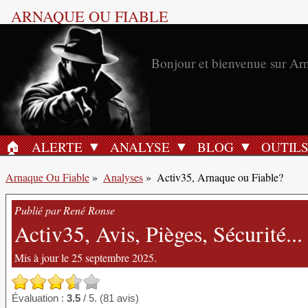
ARNAQUE OU FIABLE
Bonjour et bienvenue sur Ar
🏠︎
ALERTE
ANALYSE
BLOG
OUTIL
ACCUEIL
Arnaque Ou Fiable
»
Analyses
»
Activ35, Arnaque ou Fiable?
Publié par René Ronse
Activ35, Avis, Pièges, Sécurité...
Mis à jour le 25 septembre 2025.
Évaluation :
3.5
/ 5. (81 avis)