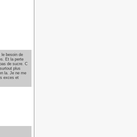
 le besoin de
s. Et la perte
 pas de sucre. C
surtout plus
en la. Je ne me
es exces et