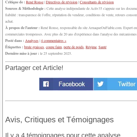
Critique de :
René Ronse
|
Directives de révision
|
Consultants de révision
Sources & Méthodologie :
Cette analyse indépendante de Activ35 s'appuie sur les documen
fiabilité : transparence de l’offre, réputation du vendeur, conditions de vente, retours con
achat.
À propos de l'auteur :
René Ronse, responsable du site ArnaqueOuFiable.com. Expert en cy
commerciales trompeuses. Avec plus de 20 ans d'expérience dans l'analyse des mécanismes d'
Posté dans :
Analyses
|
4 commentaires »
Étiquettes :
brule graisses
,
coupe faim
,
perte de poids
,
Régime
,
Santé
Dernière mise à jour :
le 25 septembre 2025.
Partager cet Article!
Avis, Critiques et Témoignages
Il y a 4 témoignages pour cette analyse.