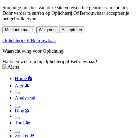
Sommige functies van deze site vereisen het gebruik van cookies.
Door verder te surfen op Oplichterij Of Betrouwbaar accepteer je
het gebruik ervan.
Meer informatie
Weigeren
Accepteren
Oplichterij Of Betrouwbaar
Waarschuwing voor Oplichting
Hallo en welkom bij Oplichterij of Betrouwbaar!
Home
🏠︎
Alert
🔔︎
Analyse
📊︎
Blog
📖︎
Tools
🛠︎
Zoeken
🔎︎