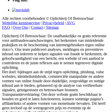
Volg ons!
Alle rechten voorbehouden © Oplichterij Of Betrouwbaar
Wettelijke kennisgeving
|
Privacybeleid
|
AVG
FAQ
|
Over Ons
|
Contact
|
Sitemap
Oplichterij Of Betrouwbaar: De onafhankelijke en gratis referentie
voor antifraudewaarschuwingen, het herkennen van misleidende
praktijken en de bescherming van internetgebruikers tegen online
risico’s. Ons team publiceert analyses, meldingen en preventieve
inhoud om iedereen te helpen signalen van fraude te herkennen, de
geloofwaardigheid van een bericht, een website of een aanbod te
controleren en de juiste reflexen aan te nemen tegenover digitale
oplichting.
Het doel: bijdragen aan de strijd tegen oplichting, phishing, valse
websites, identiteitsmisbruik, commerciële manipulatie en andere
vormen van online fraude door duidelijke, zorgvuldige en nuttige
inhoud aan te bieden, gebaseerd op de analyse van verifieerbare
signalen, getuigenissen en betrouwbare bronnen.
Transparantieverklaring: Om deze website gratis beschikbaar te
houden en goed te laten functioneren, kunnen sommige pagina’s
affiliatelinks of andere vormen van monetisatie bevatten. Dit heeft
geen invloed op de weergegeven prijs en evenmin op de