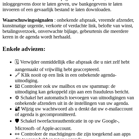
inloggegevens door te laten geven, uw bankgegevens te laten
invoeren of een gevaarlijk bestand te laten downloaden.
Waarschuwingssignalen
: onbekende afspraak, vreemde afzender,
kunstmatige urgentie, verkorte of verdachte link, belofte van winst,
betalingsverzoek, onverwachte bijlage, gebeurtenis die meerdere
keren in de agenda wordt herhaald.
Enkele adviezen:
🗓️ Verwijder onmiddellijk elke afspraak die u niet zelf hebt
aangemaakt of vrijwillig hebt geaccepteerd.
🔗 Klik nooit op een link in een onbekende agenda-
uitnodiging.
📧 Controleer ook uw mailbox en uw spammap: de
uitnodiging kan gekoppeld zijn aan een frauduleus bericht.
⚙️ Schakel het automatisch toevoegen van uitnodigingen van
onbekende afzenders uit in de instellingen van uw agenda.
🔐 Wijzig uw wachtwoord als u denkt dat uw e-mailaccount
of agenda is gecompromitteerd.
🛡️ Schakel tweefactorauthenticatie in op uw Google-,
Microsoft- of Apple-account.
👀 Controleer de machtigingen die zijn toegekend aan apps