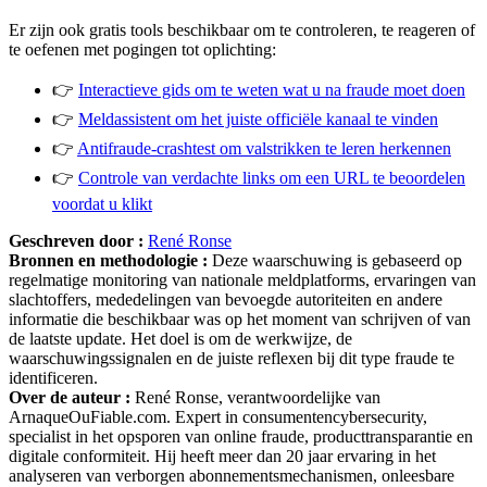
Er zijn ook gratis tools beschikbaar om te controleren, te reageren of
te oefenen met pogingen tot oplichting:
👉
Interactieve gids om te weten wat u na fraude moet doen
👉
Meldassistent om het juiste officiële kanaal te vinden
👉
Antifraude-crashtest om valstrikken te leren herkennen
👉
Controle van verdachte links om een URL te beoordelen
voordat u klikt
Geschreven door :
René Ronse
Bronnen en methodologie :
Deze waarschuwing is gebaseerd op
regelmatige monitoring van nationale meldplatforms, ervaringen van
slachtoffers, mededelingen van bevoegde autoriteiten en andere
informatie die beschikbaar was op het moment van schrijven of van
de laatste update. Het doel is om de werkwijze, de
waarschuwingssignalen en de juiste reflexen bij dit type fraude te
identificeren.
Over de auteur :
René Ronse, verantwoordelijke van
ArnaqueOuFiable.com. Expert in consumentencybersecurity,
specialist in het opsporen van online fraude, producttransparantie en
digitale conformiteit. Hij heeft meer dan 20 jaar ervaring in het
analyseren van verborgen abonnementsmechanismen, onleesbare