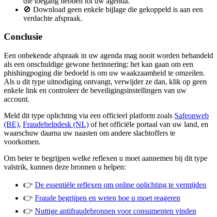
die toegang hebben tot uw agenda.
🚫 Download geen enkele bijlage die gekoppeld is aan een
verdachte afspraak.
Conclusie
Een onbekende afspraak in uw agenda mag nooit worden behandeld
als een onschuldige gewone herinnering: het kan gaan om een
phishingpoging die bedoeld is om uw waakzaamheid te omzeilen.
Als u dit type uitnodiging ontvangt, verwijder ze dan, klik op geen
enkele link en controleer de beveiligingsinstellingen van uw
account.
Meld dit type oplichting via een officieel platform zoals
Safeonweb
(BE)
,
Fraudehelpdesk (NL)
of het officiële portaal van uw land, en
waarschuw daarna uw naasten om andere slachtoffers te
voorkomen.
Om beter te begrijpen welke reflexen u moet aannemen bij dit type
valstrik, kunnen deze bronnen u helpen:
👉
De essentiële reflexen om online oplichting te vermijden
👉
Fraude begrijpen en weten hoe u moet reageren
👉
Nuttige antifraudebronnen voor consumenten vinden