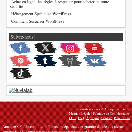
Achat en ligne, les règles à respecter pour acheter en toute
sécurité
Hébergement Spécialisé WordPress
Comment Sécuriser WordPress
Suivez-nous!
Tous droits réservés © Arnaque ou Fiable
Mention Légale
|
Politique de Confidentialité
CGU
|
FAQ
|
À propos
|
Contact
|
Plan du site
ArnaqueOuFiable.com : La référence indépendante et gratuite dédiée aux alertes
antifraude, à l’identification des pratiques trompeuses et à la protection des