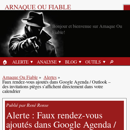
ARNAQUE OU FIABLE
Alerte Anti-Arnaque
Bonjour et bienvenue sur Arnaque Ou
Fiable!
🏠︎
ALERTE
ANALYSE
BLOG
OUTILS
🔎︎
ACCUEIL
RECHERC
Arnaque Ou Fiable
»
Alertes
»
Faux rendez-vous ajoutés dans Google Agenda / Outlook –
des invitations pièges s’affichent directement dans votre
calendrier
Publié par René Ronse
Alerte : Faux rendez-vous
ajoutés dans Google Agenda /