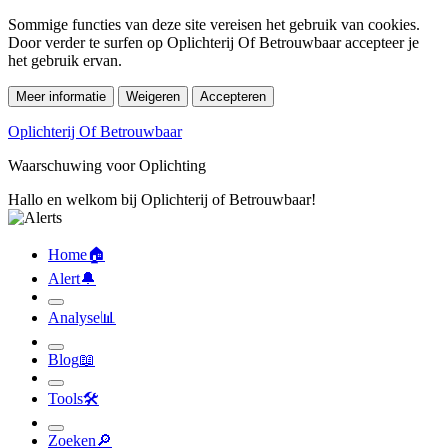
Sommige functies van deze site vereisen het gebruik van cookies.
Door verder te surfen op Oplichterij Of Betrouwbaar accepteer je
het gebruik ervan.
Meer informatie
Weigeren
Accepteren
Oplichterij Of Betrouwbaar
Waarschuwing voor Oplichting
Hallo en welkom bij Oplichterij of Betrouwbaar!
Home
🏠︎
Alert
🔔︎
Analyse
📊︎
Blog
📖︎
Tools
🛠︎
Zoeken
🔎︎