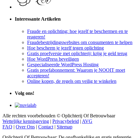
Interessante Artikelen
Fraude en oplichting: hoe jezelf te beschermen en te
reageren!
Fraudebestrijdingswebsites om consumenten te helpen
Hoe bescherm je jezelf tegen oplichting
Gratis proefversie met oplichterij: krijg je geld terug
Hoe WordPress beveiligen
Gespecialiseerde WordPress Hosting
Gratis proefabonnement: Waarom je NOOIT moet
accepteren!
Online kopen, de regels om veilig te winkelen
Volg ons!
Alle rechten voorbehouden © Oplichterij Of Betrouwbaar
Wettelijke kennisgeving
|
Privacybeleid
|
AVG
FAQ
|
Over Ons
|
Contact
|
Sitemap
Oplichterij Of Betrouwbaar: De onafhankelijke en gratis referentie