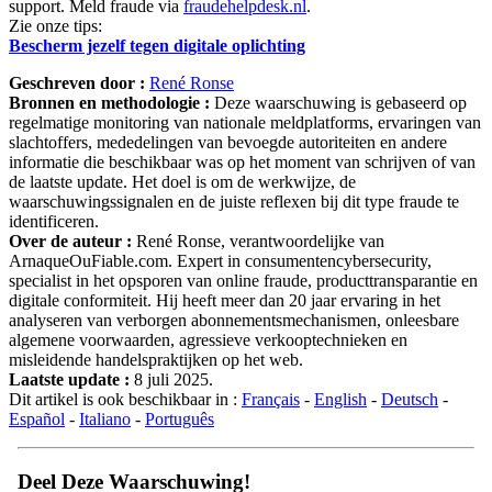
support. Meld fraude via
fraudehelpdesk.nl
.
Zie onze tips:
Bescherm jezelf tegen digitale oplichting
Geschreven door :
René Ronse
Bronnen en methodologie :
Deze waarschuwing is gebaseerd op
regelmatige monitoring van nationale meldplatforms, ervaringen van
slachtoffers, mededelingen van bevoegde autoriteiten en andere
informatie die beschikbaar was op het moment van schrijven of van
de laatste update. Het doel is om de werkwijze, de
waarschuwingssignalen en de juiste reflexen bij dit type fraude te
identificeren.
Over de auteur :
René Ronse, verantwoordelijke van
ArnaqueOuFiable.com. Expert in consumentencybersecurity,
specialist in het opsporen van online fraude, producttransparantie en
digitale conformiteit. Hij heeft meer dan 20 jaar ervaring in het
analyseren van verborgen abonnementsmechanismen, onleesbare
algemene voorwaarden, agressieve verkooptechnieken en
misleidende handelspraktijken op het web.
Laatste update :
8 juli 2025.
Dit artikel is ook beschikbaar in :
Français
-
English
-
Deutsch
-
Español
-
Italiano
-
Português
Deel Deze Waarschuwing!