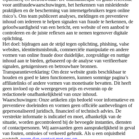
voor antifraudewaarschuwingen, het herkennen van misleidende
praktijken en de bescherming van internetgebruikers tegen online
risico’s. Ons team publiceert analyses, meldingen en preventieve
inhoud om iedereen te helpen signalen van fraude te herkennen, de
geloofwaardigheid van een bericht, een website of een aanbod te
controleren en de juiste reflexen aan te nemen tegenover digitale
oplichting.
Het doel: bijdragen aan de strijd tegen oplichting, phishing, valse
websites, identiteitsmisbruik, commerciële manipulatie en andere
vormen van online fraude door duidelijke, zorgvuldige en nuttige
inhoud aan te bieden, gebaseerd op de analyse van verifieerbare
signalen, getuigenissen en betrouwbare bronnen.
Transparantieverklaring: Om deze website gratis beschikbaar te
houden en goed te laten functioneren, kunnen sommige pagina’s
affiliatelinks of andere vormen van monetisatie bevatten. Dit heeft
geen invloed op de weergegeven prijs en evenmin op de
redactionele onafhankelijkheid van onze inhoud.
Waarschuwingen: Onze artikelen zijn bedoeld voor informatieve en
preventieve doeleinden en vormen geen officiële aanbevelingen of
gepersonaliseerd juridisch, financieel of technisch advies. De
verstrekte informatie is indicatief en moet, afhankelijk van de
situatie, worden gecontroleerd bij de bevoegde instanties, diensten
of contactpersonen. Wij aanvaarden geen aansprakelijkheid in geval
van fouten, omissies of verkeerd gebruik. Als u een onjuistheid
vaststelt,
neem dan contact met ons op
.