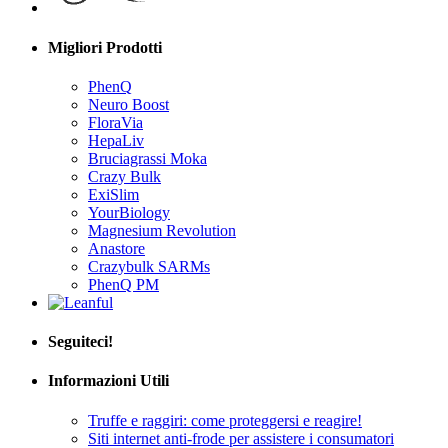
Migliori Prodotti
PhenQ
Neuro Boost
FloraVia
HepaLiv
Bruciagrassi Moka
Crazy Bulk
ExiSlim
YourBiology
Magnesium Revolution
Anastore
Crazybulk SARMs
PhenQ PM
Seguiteci!
Informazioni Utili
Truffe e raggiri: come proteggersi e reagire!
Siti internet anti-frode per assistere i consumatori