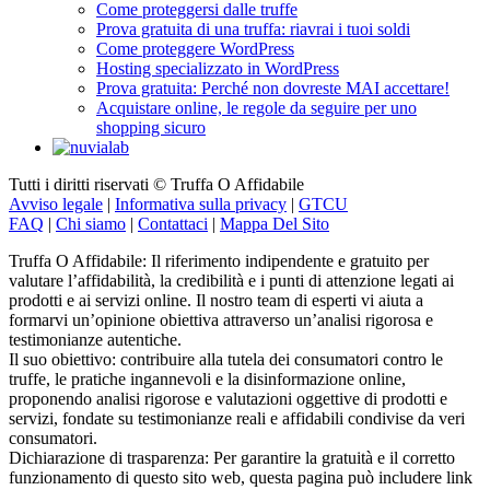
Come proteggersi dalle truffe
Prova gratuita di una truffa: riavrai i tuoi soldi
Come proteggere WordPress
Hosting specializzato in WordPress
Prova gratuita: Perché non dovreste MAI accettare!
Acquistare online, le regole da seguire per uno
shopping sicuro
Tutti i diritti riservati © Truffa O Affidabile
Avviso legale
|
Informativa sulla privacy
|
GTCU
FAQ
|
Chi siamo
|
Contattaci
|
Mappa Del Sito
Truffa O Affidabile: Il riferimento indipendente e gratuito per
valutare l’affidabilità, la credibilità e i punti di attenzione legati ai
prodotti e ai servizi online. Il nostro team di esperti vi aiuta a
formarvi un’opinione obiettiva attraverso un’analisi rigorosa e
testimonianze autentiche.
Il suo obiettivo: contribuire alla tutela dei consumatori contro le
truffe, le pratiche ingannevoli e la disinformazione online,
proponendo analisi rigorose e valutazioni oggettive di prodotti e
servizi, fondate su testimonianze reali e affidabili condivise da veri
consumatori.
Dichiarazione di trasparenza: Per garantire la gratuità e il corretto
funzionamento di questo sito web, questa pagina può includere link