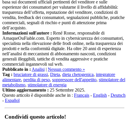
basa sui documenti ufficiali pertinenti del venditore e sulle
esperienze dei consumatori per valutarne il livello di affidabilità:
trasparenza dell’offerta, reputazione del venditore, condizioni di
vendita, feedback dei consumatori, segnalazioni pubbliche, pratiche
commerciali, segnali di rischio e punti di attenzione prima
dell’acquisto.
Informazioni sull'autore :
René Ronse, responsabile di
ArnaqueOuFiable.com. Esperto in cybersicurezza dei consumatori,
specialista nella rilevazione delle frodi online, nella trasparenza dei
prodotti e nella conformità digitale. Ha oltre 20 anni di esperienza
nell’analisi di meccanismi di abbonamento nascosti, condizioni
generali illeggibili, tattiche di vendita aggressive e pratiche
commerciali ingannevoli sul web.
Pubblicato in :
Analisi
|
Nessun commento »
Tag :
bruciatore di grassi
,
Dieta
,
dieta chetogenica
,
integratore
alimentare
,
perdita di peso
,
soppressore dell'appetito
,
stimolatore del
metabolismo
,
stimolatore di energia
Ultimo aggiornamento :
25 Settembre 2025.
Questo articolo è disponibile anche in :
Français
-
English
-
Deutsch
-
Español
Condividi questo articolo!