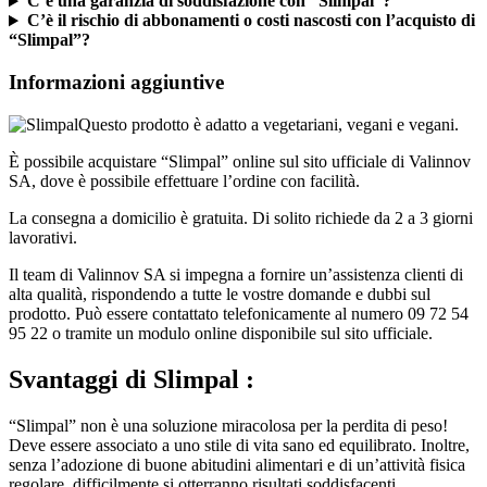
C’è una garanzia di soddisfazione con “Slimpal”?
C’è il rischio di abbonamenti o costi nascosti con l’acquisto di
“Slimpal”?
Informazioni aggiuntive
Questo prodotto è adatto a vegetariani, vegani e vegani.
È possibile acquistare “Slimpal” online sul sito ufficiale di Valinnov
SA, dove è possibile effettuare l’ordine con facilità.
La consegna a domicilio è gratuita. Di solito richiede da 2 a 3 giorni
lavorativi.
Il team di Valinnov SA si impegna a fornire un’assistenza clienti di
alta qualità, rispondendo a tutte le vostre domande e dubbi sul
prodotto. Può essere contattato telefonicamente al numero 09 72 54
95 22 o tramite un modulo online disponibile sul sito ufficiale.
Svantaggi
di Slimpal :
“Slimpal” non è una soluzione miracolosa per la perdita di peso!
Deve essere associato a uno stile di vita sano ed equilibrato. Inoltre,
senza l’adozione di buone abitudini alimentari e di un’attività fisica
regolare, difficilmente si otterranno risultati soddisfacenti.