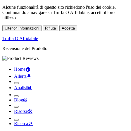
Alcune funzionalità di questo sito richiedono l'uso dei cookie.
Continuando a navigare su Truffa O Affidabile, accetti il loro
utilizzo.
Ulteriori informazioni
Rifiuta
Accetta
Truffa O Affidabile
Recensione del Prodotto
Home
🏠︎
Allerta
🔔︎
Analisi
📊︎
Blog
📖︎
Risorse
🛠︎
Ricerca
🔎︎