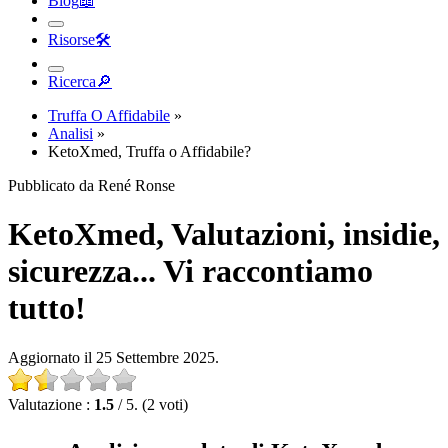
Risorse
🛠︎
Ricerca
🔎︎
Truffa O Affidabile
»
Analisi
»
KetoXmed, Truffa o Affidabile?
Pubblicato da René Ronse
KetoXmed, Valutazioni, insidie,
sicurezza... Vi raccontiamo
tutto!
Aggiornato il 25 Settembre 2025.
Valutazione :
1.5
/ 5. (2 voti)
Analisi completa di KetoXmed