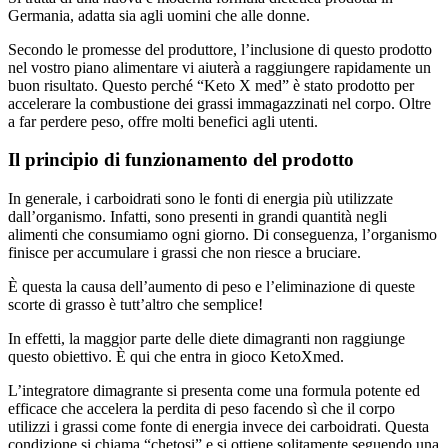
Secondo le promesse del produttore, l’inclusione di questo prodotto
nel vostro piano alimentare vi aiuterà a raggiungere rapidamente un
buon risultato. Questo perché “Keto X med” è stato prodotto per
accelerare la combustione dei grassi immagazzinati nel corpo. Oltre
a far perdere peso, offre molti benefici agli utenti.
Il principio di funzionamento del prodotto
In generale, i carboidrati sono le fonti di energia più utilizzate
dall’organismo. Infatti, sono presenti in grandi quantità negli
alimenti che consumiamo ogni giorno. Di conseguenza, l’organismo
finisce per accumulare i grassi che non riesce a bruciare.
È questa la causa dell’aumento di peso e l’eliminazione di queste
scorte di grasso è tutt’altro che semplice!
In effetti, la maggior parte delle diete dimagranti non raggiunge
questo obiettivo. È qui che entra in gioco KetoXmed.
L’integratore dimagrante si presenta come una formula potente ed
efficace che accelera la perdita di peso facendo sì che il corpo
utilizzi i grassi come fonte di energia invece dei carboidrati. Questa
condizione si chiama “chetosi” e si ottiene solitamente seguendo una
dieta Keto.