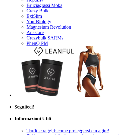
Crazy Bulk
ExiSlim
YourBiology
Magnesium Revolution
Anastore
Crazybulk SARMs
PhenQ PM
Seguiteci!
Informazioni Utili
Truffe e raggiri: come proteggersi e reagire!
Siti internet anti-frode per assistere i consumatori