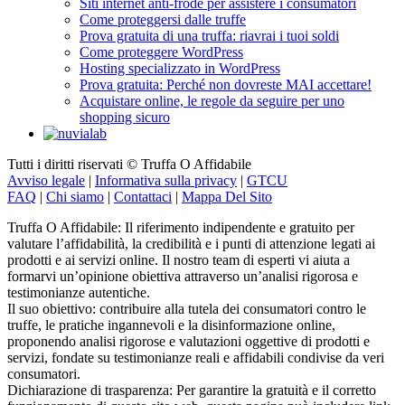
Come proteggersi dalle truffe
Prova gratuita di una truffa: riavrai i tuoi soldi
Come proteggere WordPress
Hosting specializzato in WordPress
Prova gratuita: Perché non dovreste MAI accettare!
Acquistare online, le regole da seguire per uno
shopping sicuro
Tutti i diritti riservati © Truffa O Affidabile
Avviso legale
|
Informativa sulla privacy
|
GTCU
FAQ
|
Chi siamo
|
Contattaci
|
Mappa Del Sito
Truffa O Affidabile: Il riferimento indipendente e gratuito per
valutare l’affidabilità, la credibilità e i punti di attenzione legati ai
prodotti e ai servizi online. Il nostro team di esperti vi aiuta a
formarvi un’opinione obiettiva attraverso un’analisi rigorosa e
testimonianze autentiche.
Il suo obiettivo: contribuire alla tutela dei consumatori contro le
truffe, le pratiche ingannevoli e la disinformazione online,
proponendo analisi rigorose e valutazioni oggettive di prodotti e
servizi, fondate su testimonianze reali e affidabili condivise da veri
consumatori.
Dichiarazione di trasparenza: Per garantire la gratuità e il corretto
funzionamento di questo sito web, questa pagina può includere link