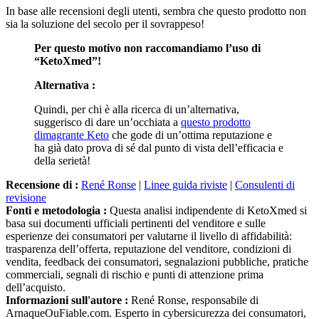
sia la soluzione del secolo per il sovrappeso!
Per questo motivo non raccomandiamo l’uso di
“KetoXmed”!
Alternativa :
Quindi, per chi è alla ricerca di un’alternativa,
suggerisco di dare un’occhiata a
questo prodotto
dimagrante Keto
che gode di un’ottima reputazione e
ha già dato prova di sé dal punto di vista dell’efficacia e
della serietà!
Recensione di :
René Ronse
|
Linee guida riviste
|
Consulenti di
revisione
Fonti e metodologia :
Questa analisi indipendente di KetoXmed si
basa sui documenti ufficiali pertinenti del venditore e sulle
esperienze dei consumatori per valutarne il livello di affidabilità:
trasparenza dell’offerta, reputazione del venditore, condizioni di
vendita, feedback dei consumatori, segnalazioni pubbliche, pratiche
commerciali, segnali di rischio e punti di attenzione prima
dell’acquisto.
Informazioni sull'autore :
René Ronse, responsabile di
ArnaqueOuFiable.com. Esperto in cybersicurezza dei consumatori,
specialista nella rilevazione delle frodi online, nella trasparenza dei