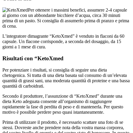
Per ottenere i massimi benefici, assumere 2-4 capsule
al giorno con un abbondante bicchiere d’acqua, circa 30 minuti
prima di un pasto. Si consiglia di assumerlo prima di pranzo e prima
di cena.
L’integratore dimagrante “KetoXmed” è venduto in flaconi da 60
capsule. Un flacone corrisponde, a seconda del dosaggio, da 15
giorni a 1 mese di cura.
Risultati con “KetoXmed
Per potenziare i risultati, si consiglia di seguire una dieta
chetogenica. Si tratta di una dieta basata sul consumo di un’elevata
quantità di grassi sani, una moderata quantità di proteine e una bassa
quantità di carboidrati.
Secondo il produttore, l’assunzione di “KetoXmed” durante una
dieta Keto adeguata consente all’organismo di raggiungere
rapidamente la fase di perdita di peso e di mantenerla. Per questo
motivo è possibile perdere peso quasi istantaneamente.
Prima di utilizzare il prodotto, è necessario scattare una foto di se
stessi. Dovreste anche prendere nota della vostra massa corporea,
del vostro livello di energia e del vostro stato di benessere. In questo
modo è possibile misurare correttamente i cambiamenti generati sul