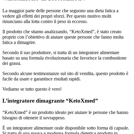
La maggior parte delle persone che seguono una dieta fatica a
vedere gli effetti dei propri sforzi. Per questo motivo molti
rinunciano alla lotta contro il peso in eccesso.
Il prodotto che stiamo analizzando, “KetoXmed”, è stato creato
proprio con l’obiettivo di aiutare queste persone che fanno molta
fatica a dimagrire.
Secondo il suo produttore, si tratta di un integratore alimentare
basato su una formula rivoluzionaria che favorisce la combustione
dei grassi.
Secondo alcune testimonianze sul sito di vendita, questo prodotto è
facile da usare e garantisce risultati rapidi.
Vediamo se tutto questo è vero!
L’integratore dimagrante “KetoXmed”
“KetoXmed” è un prodotto ideato per aiutare le persone che hanno
bisogno di ottenere il sovrappeso.
È un integratore alimentare orale disponibile sotto forma di capsule.
Si tratta di una nuova e moderna formula dietetica prodotta in
Germania, adatta sia agli uomini che alle donne.