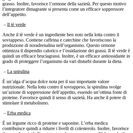
l’integratore dimagrante si presenta come un efficace soppressore
dell’appetito.
–
Il tè verde
Anche il tè verde è un ingrediente ben noto nella lotta contro il
sovrappeso. Contiene caffeina e catechine che favoriscono la
produzione di noradrenalina nell’organismo. Questo ormone
ottimizza il dispendio calorico e l’ossidazione dei grassi. Il tè verde è
quindi un efficace bruciagrassi. Inoltre, è un efficace antiossidante in
grado di proteggere l’organismo da vari disturbi durante la dieta.
–
La spirulina
È un’alga d’acqua dolce nota per il suo importante valore
nutrizionale. Nella lotta contro il sovrappeso, la spirulina svolge
un’azione di soppressione dell’appetito, essendo un’ottima fonte di
proteine. Favorisce quindi il senso di sazietà. Ha anche il potere di
stimolare il metabolismo.
–
Erba medica
È un legume ricco di proteine e saponine. L’erba medica
contribuisce quindi a ridurre i livelli di colesterolo. Inoltre, favorisce
il senso di sazietà. Questo spiega la sua presenza nell’elenco degli