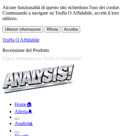
Alcune funzionalità di questo sito richiedono l'uso dei cookie.
Continuando a navigare su Truffa O Affidabile, accetti il loro
utilizzo.
Ulteriori informazioni
Rifiuta
Accetta
Truffa O Affidabile
Recensione del Prodotto
Home
🏠︎
Allerta
🔔︎
Analisi
📊︎
Blog
📖︎