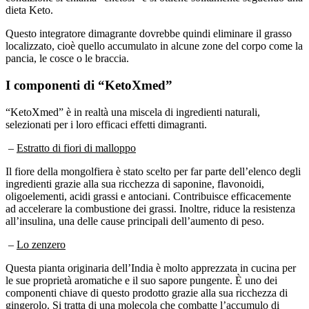
Questo integratore dimagrante dovrebbe quindi eliminare il grasso
localizzato, cioè quello accumulato in alcune zone del corpo come la
pancia, le cosce o le braccia.
I componenti di “KetoXmed”
“KetoXmed” è in realtà una miscela di ingredienti naturali,
selezionati per i loro efficaci effetti dimagranti.
–
Estratto di fiori di malloppo
Il fiore della mongolfiera è stato scelto per far parte dell’elenco degli
ingredienti grazie alla sua ricchezza di saponine, flavonoidi,
oligoelementi, acidi grassi e antociani. Contribuisce efficacemente
ad accelerare la combustione dei grassi. Inoltre, riduce la resistenza
all’insulina, una delle cause principali dell’aumento di peso.
–
Lo zenzero
Questa pianta originaria dell’India è molto apprezzata in cucina per
le sue proprietà aromatiche e il suo sapore pungente. È uno dei
componenti chiave di questo prodotto grazie alla sua ricchezza di
gingerolo. Si tratta di una molecola che combatte l’accumulo di
grasso. Inoltre, favorisce l’ormone della sazietà. Per questo motivo