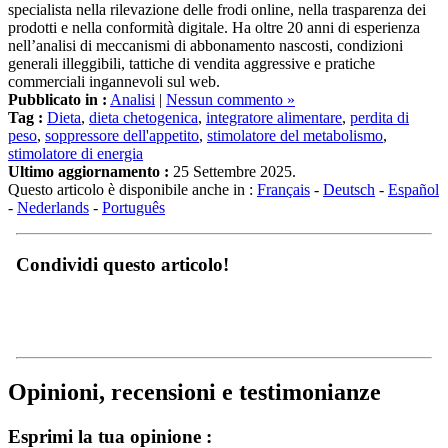
prodotti e nella conformità digitale. Ha oltre 20 anni di esperienza
nell’analisi di meccanismi di abbonamento nascosti, condizioni
generali illeggibili, tattiche di vendita aggressive e pratiche
commerciali ingannevoli sul web.
Pubblicato in :
Analisi
|
Nessun commento »
Tag :
Dieta
,
dieta chetogenica
,
integratore alimentare
,
perdita di
peso
,
soppressore dell'appetito
,
stimolatore del metabolismo
,
stimolatore di energia
Ultimo aggiornamento :
25 Settembre 2025.
Questo articolo è disponibile anche in :
Français
-
Deutsch
-
Español
-
Nederlands
-
Português
Condividi questo articolo!
Opinioni, recensioni e testimonianze
Esprimi la tua opinione :