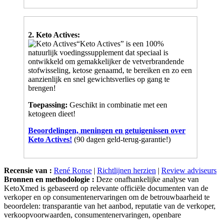
2. Keto Actives:
“Keto Actives” is een 100%
natuurlijk voedingssupplement dat speciaal is
ontwikkeld om gemakkelijker de vetverbrandende
stofwisseling, ketose genaamd, te bereiken en zo een
aanzienlijk en snel gewichtsverlies op gang te
brengen!
Toepassing:
Geschikt in combinatie met een
ketogeen dieet!
Beoordelingen, meningen en getuigenissen over
Keto Actives!
(90 dagen geld-terug-garantie!)
Recensie van :
René Ronse
|
Richtlijnen herzien
|
Review adviseurs
Bronnen en methodologie :
Deze onafhankelijke analyse van
KetoXmed is gebaseerd op relevante officiële documenten van de
verkoper en op consumentenervaringen om de betrouwbaarheid te
beoordelen: transparantie van het aanbod, reputatie van de verkoper,
verkoopvoorwaarden, consumentenervaringen, openbare
meldingen, handelspraktijken, risicosignalen en aandachtspunten