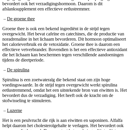
afslanksupplement een effectieve eetlustremmer.
–
De groene thee
Groene thee is ook een bekend ingrediënt in de strijd tegen
overgewicht. Het bevat cafeïne en catechines, die de productie van
noradrenaline in het lichaam bevorderen. Dit hormoon optimaliseert
het calorieverbruik en de vetoxidatie. Groene thee is daarom een
effectieve vetverbrander. Bovendien is het een effectieve antioxidant
die het lichaam kan beschermen tegen verschillende aandoeningen
tijdens de dieetperiode.
–
De spirulina
Spirulina is een zoetwateralg die bekend staat om zijn hoge
voedingswaarde. In de strijd tegen overgewicht werkt spirulina
eetlustremmend, omdat het een uitstekende bron van eiwitten is. Het
bevordert dus de verzadiging. Het heeft ook de kracht om de
stofwisseling te stimuleren.
–
Luzerne
Het is een peulvrucht die rijk is aan eiwitten en saponinen. Alfalfa
helpt daarom het cholesterolgehalte te verlagen. Het bevordert ook
een verzadigd gevoel. Daarom staat het op de ingrediëntenlijst van