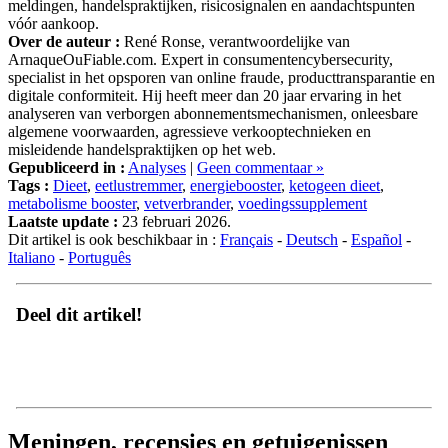
vóór aankoop.
Over de auteur :
René Ronse, verantwoordelijke van
ArnaqueOuFiable.com. Expert in consumentencybersecurity,
specialist in het opsporen van online fraude, producttransparantie en
digitale conformiteit. Hij heeft meer dan 20 jaar ervaring in het
analyseren van verborgen abonnementsmechanismen, onleesbare
algemene voorwaarden, agressieve verkooptechnieken en
misleidende handelspraktijken op het web.
Gepubliceerd in :
Analyses
|
Geen commentaar »
Tags :
Dieet
,
eetlustremmer
,
energiebooster
,
ketogeen dieet
,
metabolisme booster
,
vetverbrander
,
voedingssupplement
Laatste update :
23 februari 2026.
Dit artikel is ook beschikbaar in :
Français
-
Deutsch
-
Español
-
Italiano
-
Português
Deel dit artikel!
Meningen, recensies en getuigenissen