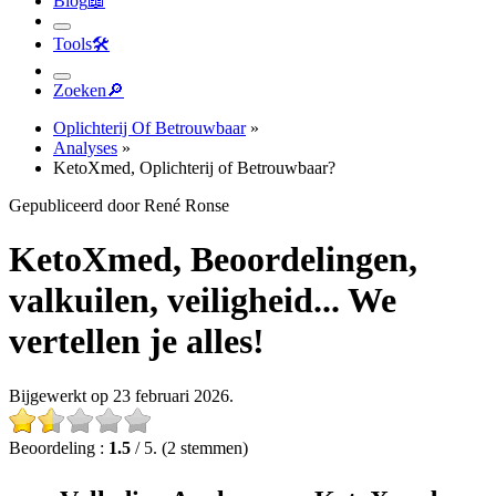
Tools
🛠︎
Zoeken
🔎︎
Oplichterij Of Betrouwbaar
»
Analyses
»
KetoXmed, Oplichterij of Betrouwbaar?
Gepubliceerd door René Ronse
KetoXmed, Beoordelingen,
valkuilen, veiligheid... We
vertellen je alles!
Bijgewerkt op 23 februari 2026.
Beoordeling :
1.5
/ 5. (2 stemmen)
Volledige Analyse van KetoXmed