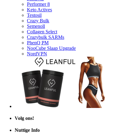
Keto Actives
Testosil
Crazy Bulk
Semenoll
Collagen Select
Crazybulk SARMs
PhenQ PM
NooCube Slaap Upgrade
NordVPN
Volg ons!
Nuttige Info
Fraude en oplichting: hoe jezelf te beschermen en te