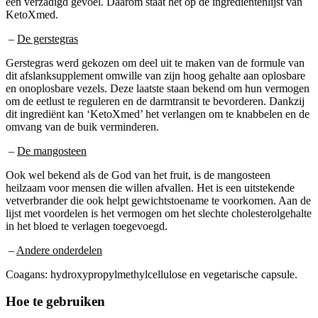
KetoXmed.
–
De gerstegras
Gerstegras werd gekozen om deel uit te maken van de formule van
dit afslanksupplement omwille van zijn hoog gehalte aan oplosbare
en onoplosbare vezels. Deze laatste staan bekend om hun vermogen
om de eetlust te reguleren en de darmtransit te bevorderen. Dankzij
dit ingrediënt kan ‘KetoXmed’ het verlangen om te knabbelen en de
omvang van de buik verminderen.
–
De mangosteen
Ook wel bekend als de God van het fruit, is de mangosteen
heilzaam voor mensen die willen afvallen. Het is een uitstekende
vetverbrander die ook helpt gewichtstoename te voorkomen. Aan de
lijst met voordelen is het vermogen om het slechte cholesterolgehalte
in het bloed te verlagen toegevoegd.
–
Andere onderdelen
Coagans: hydroxypropylmethylcellulose en vegetarische capsule.
Hoe te gebruiken
Neem om alle voordelen te benutten 2 tot 4 capsules