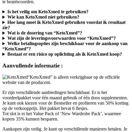
Is het veilig om KetoXmed te gebruiken?
Wie kan KetoXmed niet gebruiken?
Hoe lang moet ik KetoXmed gebruiken voordat ik resultaat
zie?
Wat is de dosering van “KetoXmed”?
Wat zijn de leveringsvoorwaarden voor “KetoXmed”?
Welke betalingsopties zijn beschikbaar voor de aankoop van
“KetoXmed”?
Bestaat er een risico op oplichting als ik KetoXmed koop?
Aanvullende informatie :
“KetoXmed” is alleen verkrijgbaar op de officiële
website van de producent.
Er zijn verschillende aanbiedingen beschikbaar. Er is het
voordeelpakket voor één maand gebruik of één doos supplementen.
Je kunt ook kiezen voor de Bestseller en profiteren van 50% korting
op de verkoopprijs. Het pakket bevat 6 flesjes.
Tot slot is er het Value Pack of ‘New Wardrobe Pack’, waarmee
kopers 35% kunnen besparen.
Aankopen zijn veilig. Je kunt op verschillende manieren betalen. Je
kunt natuurlijk de belangrijkste creditcards gebruiken, maar je kunt