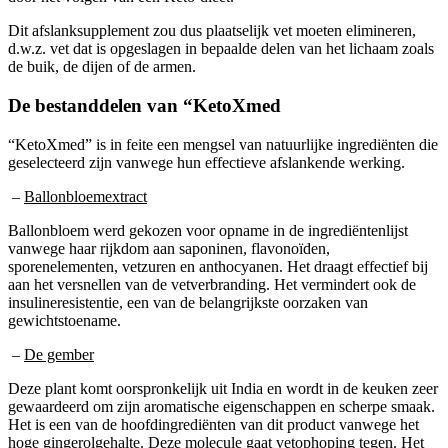
Dit afslanksupplement zou dus plaatselijk vet moeten elimineren,
d.w.z. vet dat is opgeslagen in bepaalde delen van het lichaam zoals
de buik, de dijen of de armen.
De bestanddelen van “KetoXmed
“KetoXmed” is in feite een mengsel van natuurlijke ingrediënten die
geselecteerd zijn vanwege hun effectieve afslankende werking.
–
Ballonbloemextract
Ballonbloem werd gekozen voor opname in de ingrediëntenlijst
vanwege haar rijkdom aan saponinen, flavonoïden,
sporenelementen, vetzuren en anthocyanen. Het draagt effectief bij
aan het versnellen van de vetverbranding. Het vermindert ook de
insulineresistentie, een van de belangrijkste oorzaken van
gewichtstoename.
–
De gember
Deze plant komt oorspronkelijk uit India en wordt in de keuken zeer
gewaardeerd om zijn aromatische eigenschappen en scherpe smaak.
Het is een van de hoofdingrediënten van dit product vanwege het
hoge gingerolgehalte. Deze molecule gaat vetophoping tegen. Het
bevordert ook het verzadigingshormoon. Daarom is dit