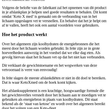
Volgens de belofte van de fabrikant zal het opnemen van dit product
in je afslankplan je helpen snel goede resultaten te behalen. Dit komt
omdat ‘Keto X med’ is gemaakt om de verbranding van in het
lichaam opgeslagen vet te versnellen. En behalve dat het je helpt om
af te vallen, heeft het ook een aantal voordelen voor gebruikers.
Hoe het product werkt
Over het algemeen zijn koolhydraten de energiebronnen die het
meest door het lichaam worden gebruikt. In feite zijn ze in grote
hoeveelheden aanwezig in het voedsel dat we elke dag eten. Als
gevolg hiervan slaat het lichaam vet op dat het niet kan verbranden.
Dit verklaart de gewichtstoename en het wegwerken van deze
vetvoorraad is verre van eenvoudig!
In feite slagen de meeste afslankdiëten er niet in dit doel te bereiken.
Dat is waar KetoXmed om de hoek komt kijken.
Het afslanksupplement is een krachtige, hoogwaardige formule die
het gewichtsverlies versnelt door het lichaam aan te moedigen vet te
gebruiken als energiebron in plaats van koolhydraten. Dit staat
bekend als de ‘staat van ketose’ en wordt over het algemeen bereikt
door het volgen van een Keto-dieet.