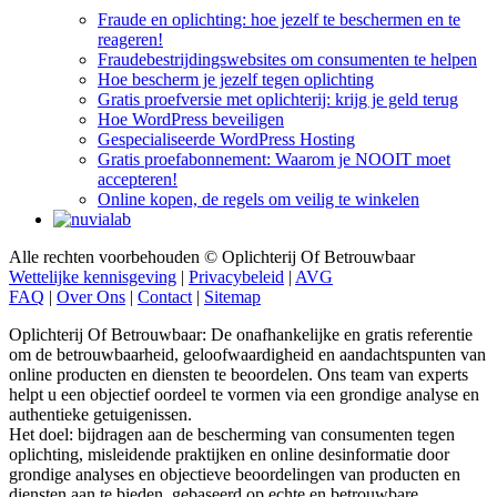
reageren!
Fraudebestrijdingswebsites om consumenten te helpen
Hoe bescherm je jezelf tegen oplichting
Gratis proefversie met oplichterij: krijg je geld terug
Hoe WordPress beveiligen
Gespecialiseerde WordPress Hosting
Gratis proefabonnement: Waarom je NOOIT moet
accepteren!
Online kopen, de regels om veilig te winkelen
Alle rechten voorbehouden © Oplichterij Of Betrouwbaar
Wettelijke kennisgeving
|
Privacybeleid
|
AVG
FAQ
|
Over Ons
|
Contact
|
Sitemap
Oplichterij Of Betrouwbaar: De onafhankelijke en gratis referentie
om de betrouwbaarheid, geloofwaardigheid en aandachtspunten van
online producten en diensten te beoordelen. Ons team van experts
helpt u een objectief oordeel te vormen via een grondige analyse en
authentieke getuigenissen.
Het doel: bijdragen aan de bescherming van consumenten tegen
oplichting, misleidende praktijken en online desinformatie door
grondige analyses en objectieve beoordelingen van producten en
diensten aan te bieden, gebaseerd op echte en betrouwbare
getuigenissen van echte consumenten.