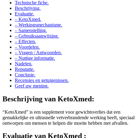
Beschrijving.
Evaluatie.
– KetoXmed.
– Werkingsmechanisme.
– Samenstelling.
– Gebruiksaanwijzing.
– Effecten.
– Voordelen.
– Vragen / Antwoorden.
– Nuttige informatie.
Nadelen.
Reputatie.
Conclusie.
Recensies en getuigenissen.
Geef uw mening.
Beschrijving
van KetoXmed:
“KetoXmed” is een supplement voor gewichtsverlies dat een
gemakkelijke en ultrasnelle vetverbrandende werking heeft, speciaal
ontworpen om mensen te helpen die moeite hebben met afvallen.
Evaluatie
van KetoXmed :