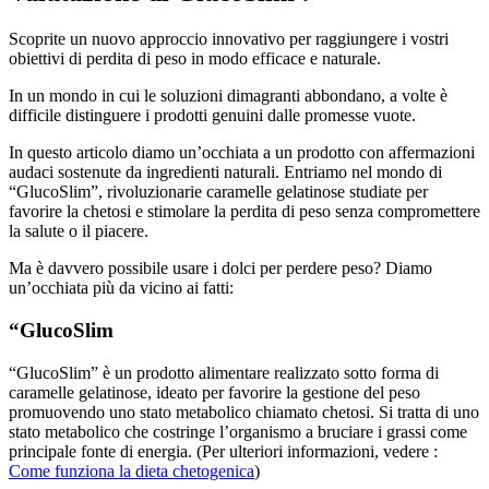
Scoprite un nuovo approccio innovativo per raggiungere i vostri
obiettivi di perdita di peso in modo efficace e naturale.
In un mondo in cui le soluzioni dimagranti abbondano, a volte è
difficile distinguere i prodotti genuini dalle promesse vuote.
In questo articolo diamo un’occhiata a un prodotto con affermazioni
audaci sostenute da ingredienti naturali. Entriamo nel mondo di
“GlucoSlim”, rivoluzionarie caramelle gelatinose studiate per
favorire la chetosi e stimolare la perdita di peso senza compromettere
la salute o il piacere.
Ma è davvero possibile usare i dolci per perdere peso? Diamo
un’occhiata più da vicino ai fatti:
“GlucoSlim
“GlucoSlim” è un prodotto alimentare realizzato sotto forma di
caramelle gelatinose, ideato per favorire la gestione del peso
promuovendo uno stato metabolico chiamato chetosi. Si tratta di uno
stato metabolico che costringe l’organismo a bruciare i grassi come
principale fonte di energia. (Per ulteriori informazioni, vedere :
Come funziona la dieta chetogenica
)
Queste caramelle Keto contengono ingredienti selezionati con