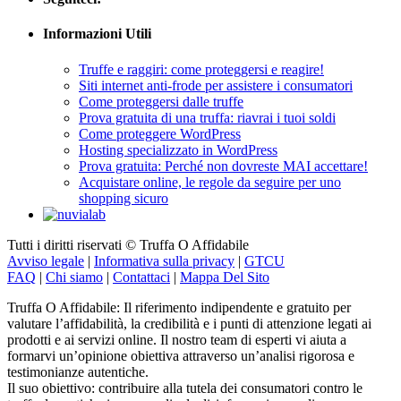
Informazioni Utili
Truffe e raggiri: come proteggersi e reagire!
Siti internet anti-frode per assistere i consumatori
Come proteggersi dalle truffe
Prova gratuita di una truffa: riavrai i tuoi soldi
Come proteggere WordPress
Hosting specializzato in WordPress
Prova gratuita: Perché non dovreste MAI accettare!
Acquistare online, le regole da seguire per uno
shopping sicuro
Tutti i diritti riservati © Truffa O Affidabile
Avviso legale
|
Informativa sulla privacy
|
GTCU
FAQ
|
Chi siamo
|
Contattaci
|
Mappa Del Sito
Truffa O Affidabile: Il riferimento indipendente e gratuito per
valutare l’affidabilità, la credibilità e i punti di attenzione legati ai
prodotti e ai servizi online. Il nostro team di esperti vi aiuta a
formarvi un’opinione obiettiva attraverso un’analisi rigorosa e
testimonianze autentiche.
Il suo obiettivo: contribuire alla tutela dei consumatori contro le
truffe, le pratiche ingannevoli e la disinformazione online,