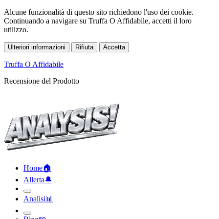
Alcune funzionalità di questo sito richiedono l'uso dei cookie.
Continuando a navigare su Truffa O Affidabile, accetti il loro
utilizzo.
Ulteriori informazioni
Rifiuta
Accetta
Truffa O Affidabile
Recensione del Prodotto
Home
🏠︎
Allerta
🔔︎
Analisi
📊︎
Blog
📖︎