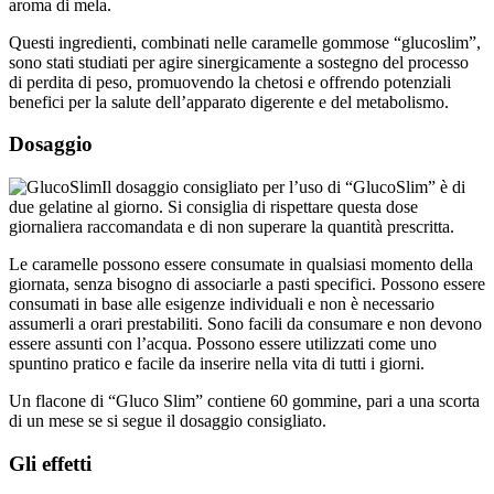
Questi ingredienti, combinati nelle caramelle gommose “glucoslim”,
sono stati studiati per agire sinergicamente a sostegno del processo
di perdita di peso, promuovendo la chetosi e offrendo potenziali
benefici per la salute dell’apparato digerente e del metabolismo.
Dosaggio
Il dosaggio consigliato per l’uso di “GlucoSlim” è di
due gelatine al giorno. Si consiglia di rispettare questa dose
giornaliera raccomandata e di non superare la quantità prescritta.
Le caramelle possono essere consumate in qualsiasi momento della
giornata, senza bisogno di associarle a pasti specifici. Possono essere
consumati in base alle esigenze individuali e non è necessario
assumerli a orari prestabiliti. Sono facili da consumare e non devono
essere assunti con l’acqua. Possono essere utilizzati come uno
spuntino pratico e facile da inserire nella vita di tutti i giorni.
Un flacone di “Gluco Slim” contiene 60 gommine, pari a una scorta
di un mese se si segue il dosaggio consigliato.
Gli effetti
I risultati attesi si concentrano sulla gestione del peso e sul