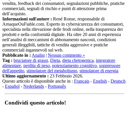
commerciali, segnali di rischio e punti di attenzione prima
dell’acquisto.
Informazioni sull'autore :
René Ronse, responsabile di
ArnaqueOuFiable.com. Esperto in cybersicurezza dei consumatori,
specialista nella rilevazione delle frodi online, nella trasparenza dei
prodotti e nella conformità digitale. Ha oltre 20 anni di esperienza
nell’analisi di meccanismi di abbonamento nascosti, condizioni
generali illeggibili, tattiche di vendita aggressive e pratiche
commerciali ingannevoli sul web.
Pubblicato in :
Analisi
|
Nessun commento »
Tag :
bruciatore di grassi
,
Dieta
,
dieta chetogenica
,
integratore
alimentare
,
perdita di peso
,
potenziamento cognitivo
,
soppressore
dell'appetito
,
stimolatore del metabolismo
,
stimolatore di energia
Ultimo aggiornamento :
23 Febbraio 2026.
Questo articolo è disponibile anche in :
Français
-
English
-
Deutsch
-
Español
-
Nederlands
-
Português
Condividi questo articolo!