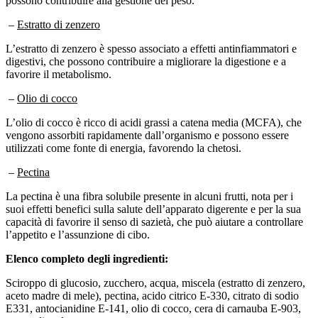
–
Estratto di zenzero
L’estratto di zenzero è spesso associato a effetti antinfiammatori e
digestivi, che possono contribuire a migliorare la digestione e a
favorire il metabolismo.
–
Olio di cocco
L’olio di cocco è ricco di acidi grassi a catena media (MCFA), che
vengono assorbiti rapidamente dall’organismo e possono essere
utilizzati come fonte di energia, favorendo la chetosi.
–
Pectina
La pectina è una fibra solubile presente in alcuni frutti, nota per i
suoi effetti benefici sulla salute dell’apparato digerente e per la sua
capacità di favorire il senso di sazietà, che può aiutare a controllare
l’appetito e l’assunzione di cibo.
Elenco completo degli ingredienti:
Sciroppo di glucosio, zucchero, acqua, miscela (estratto di zenzero,
aceto madre di mele), pectina, acido citrico E-330, citrato di sodio
E331, antocianidine E-141, olio di cocco, cera di carnauba E-903,
aroma di mela.