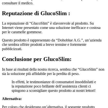
Reputazione di
GlucoSlim :
La reputazione di “GlucoSlim” è sfavorevole al prodotto. Su
Internet viene presentato come una soluzione inefficace e costosa
per le caramelle gommose.
Questo prodotto è rappresentato da “Dohoblue A.G.”, un’azienda
che sembra offrire prodotti a breve termine e fortemente
pubblicizzati.
Conclusione per
GlucoSlim:
In base ai risultati della nostra ricerca, sembra che “GlucoSlim” non
sia la soluzione più affidabile per la perdita di peso.
In effetti, le testimonianze di consumatori insoddisfatti e
la reputazione poco brillante dell’assistenza clienti ci
spingono a sconsigliare questo prodotto ai nostri lettori!
Alternativa:
Per coloro che desiderano un’alternativa, il seguente prodotto
potrebbe essere di vostro interesse. Si tratta di un integratore