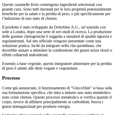
grande cura. Sono tutti rinomati per le loro proprietà potenzialmente
benefiche per la salute e la perdita di peso, e più specificamente per
l’induzione di uno stato di chetosi.
Il prodotto è stato sviluppato da Dohoblue A.G., un’azienda con
sede a Londra, dopo una serie di seri studi di ricerca. La produzione
delle gomme chetogeniche è soggetta a standard di qualità rigorosi e
regolamentati. Sul sito ufficiale vengono presentate come una
soluzione pratica, facile da integrare nella vita quotidiana, che
dovrebbe aiutare a stimolare la combustione dei grassi senza sforzi o
effetti collaterali indesiderati.
Essendo a base vegetale, questo integratore alimentare per la perdita
di peso è adatto alle diete vegane e vegetariane.
Processo
Come già annunciato, il funzionamento di “GlucoSlim” si basa sulla
sua formulazione specifica, che mira a indurre uno stato metabolico
noto come chetosi. Questo processo metabolico si verifica quando il
corpo, invece di affidarsi principalmente ai carboidrati, brucia i
grassi immagazzinati per produrre energia.
I principi attivi contenuti nelle caramelle gommose sarebbero in