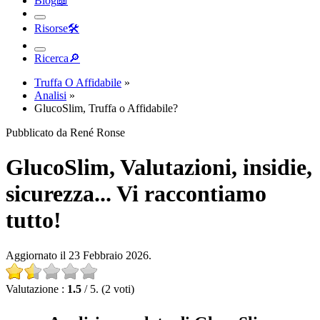
Risorse
🛠︎
Ricerca
🔎︎
Truffa O Affidabile
»
Analisi
»
GlucoSlim, Truffa o Affidabile?
Pubblicato da René Ronse
GlucoSlim, Valutazioni, insidie,
sicurezza... Vi raccontiamo
tutto!
Aggiornato il 23 Febbraio 2026.
Valutazione :
1.5
/ 5. (2 voti)
Analisi completa di GlucoSlim