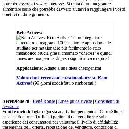
alimentare serio che potrebbe davvero aiutarvi a raggiungere i vostri
obiettivi di dimagrimento.
Keto Actives:
“Keto Actives” è un integratore
alimentare dimagrante 100% naturale appositamente
studiato per raggiungere più facilmente lo stato
metabolico brucia-grassi chiamato “chetosi” e quindi
innescare una perdita di peso significativa e rapida!
Applicazione:
Adatto a una dieta chetogenica!
Valutazioni, recensioni e testimonianze su Keto
Actives!
(90 giorni soddisfatti o rimborsati!)
Recensione di :
René Ronse
|
Linee guida riviste
|
Consulenti di
revisione
Fonti e metodologia :
Questa analisi indipendente di GlucoSlim si
basa sui documenti ufficiali pertinenti del venditore e sulle
esperienze dei consumatori per valutarne il livello di affidabilità:
trasparenza dell’offerta, reputazione del venditore, condizioni di
vendita, feedback dei consumatori, segnalazioni pubbliche, pratiche