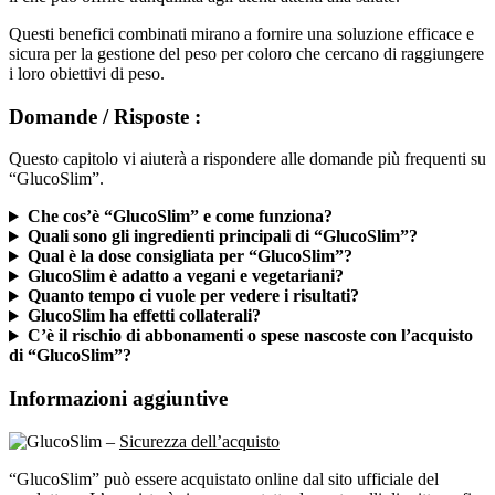
Questi benefici combinati mirano a fornire una soluzione efficace e
sicura per la gestione del peso per coloro che cercano di raggiungere
i loro obiettivi di peso.
Domande / Risposte :
Questo capitolo vi aiuterà a rispondere alle domande più frequenti su
“GlucoSlim”.
Che cos’è “GlucoSlim” e come funziona?
Quali sono gli ingredienti principali di “GlucoSlim”?
Qual è la dose consigliata per “GlucoSlim”?
GlucoSlim è adatto a vegani e vegetariani?
Quanto tempo ci vuole per vedere i risultati?
GlucoSlim ha effetti collaterali?
C’è il rischio di abbonamenti o spese nascoste con l’acquisto
di “GlucoSlim”?
Informazioni aggiuntive
–
Sicurezza dell’acquisto
“GlucoSlim” può essere acquistato online dal sito ufficiale del
produttore. L’acquisto è sicuro e protetto da protocolli di crittografia