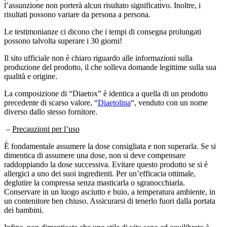
risultati possono variare da persona a persona.
Le testimonianze ci dicono che i tempi di consegna prolungati
possono talvolta superare i 30 giorni!
Il sito ufficiale non è chiaro riguardo alle informazioni sulla
produzione del prodotto, il che solleva domande legittime sulla sua
qualità e origine.
La composizione di “Diaetox” è identica a quella di un prodotto
precedente di scarso valore, “
Diaetolina
“, venduto con un nome
diverso dallo stesso fornitore.
–
Precauzioni per l’uso
È fondamentale assumere la dose consigliata e non superarla. Se si
dimentica di assumere una dose, non si deve compensare
raddoppiando la dose successiva. Evitare questo prodotto se si è
allergici a uno dei suoi ingredienti. Per un’efficacia ottimale,
deglutire la compressa senza masticarla o sgranocchiarla.
Conservare in un luogo asciutto e buio, a temperatura ambiente, in
un contenitore ben chiuso. Assicurarsi di tenerlo fuori dalla portata
dei bambini.
Infine, non dimenticate che uno stile di vita sano ed equilibrato è