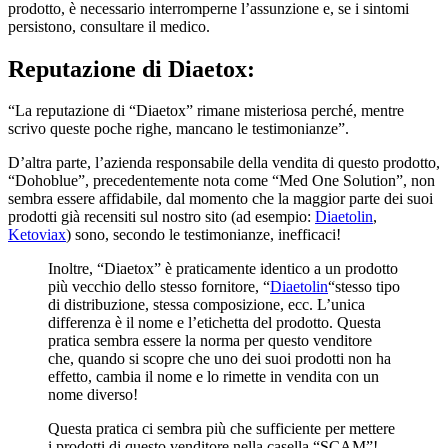
persistono, consultare il medico.
Reputazione di
Diaetox:
“La reputazione di “Diaetox” rimane misteriosa perché, mentre
scrivo queste poche righe, mancano le testimonianze”.
D’altra parte, l’azienda responsabile della vendita di questo prodotto,
“Dohoblue”, precedentemente nota come “Med One Solution”, non
sembra essere affidabile, dal momento che la maggior parte dei suoi
prodotti già recensiti sul nostro sito (ad esempio:
Diaetolin
,
Ketoviax
) sono, secondo le testimonianze, inefficaci!
Inoltre, “Diaetox” è praticamente identico a un prodotto
più vecchio dello stesso fornitore, “
Diaetolin
“stesso tipo
di distribuzione, stessa composizione, ecc. L’unica
differenza è il nome e l’etichetta del prodotto. Questa
pratica sembra essere la norma per questo venditore
che, quando si scopre che uno dei suoi prodotti non ha
effetto, cambia il nome e lo rimette in vendita con un
nome diverso!
Questa pratica ci sembra più che sufficiente per mettere
i prodotti di questo venditore nella casella “SCAM”!