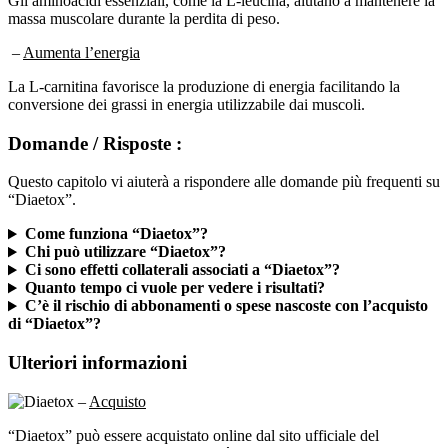
massa muscolare durante la perdita di peso.
–
Aumenta l’energia
La L-carnitina favorisce la produzione di energia facilitando la
conversione dei grassi in energia utilizzabile dai muscoli.
Domande / Risposte :
Questo capitolo vi aiuterà a rispondere alle domande più frequenti su
“Diaetox”.
Come funziona “Diaetox”?
Chi può utilizzare “Diaetox”?
Ci sono effetti collaterali associati a “Diaetox”?
Quanto tempo ci vuole per vedere i risultati?
C’è il rischio di abbonamenti o spese nascoste con l’acquisto
di “Diaetox”?
Ulteriori informazioni
–
Acquisto
“Diaetox” può essere acquistato online dal sito ufficiale del
produttore. Il processo di acquisto è semplice e consente di scegliere