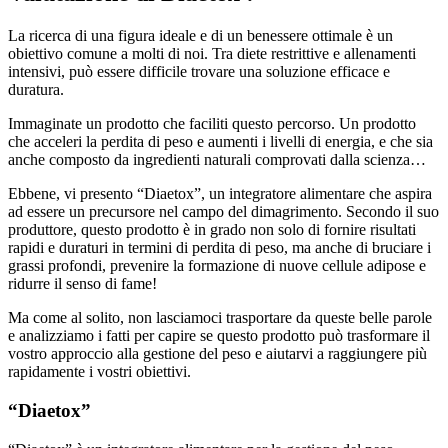
La ricerca di una figura ideale e di un benessere ottimale è un
obiettivo comune a molti di noi. Tra diete restrittive e allenamenti
intensivi, può essere difficile trovare una soluzione efficace e
duratura.
Immaginate un prodotto che faciliti questo percorso. Un prodotto
che acceleri la perdita di peso e aumenti i livelli di energia, e che sia
anche composto da ingredienti naturali comprovati dalla scienza…
Ebbene, vi presento “Diaetox”, un integratore alimentare che aspira
ad essere un precursore nel campo del dimagrimento. Secondo il suo
produttore, questo prodotto è in grado non solo di fornire risultati
rapidi e duraturi in termini di perdita di peso, ma anche di bruciare i
grassi profondi, prevenire la formazione di nuove cellule adipose e
ridurre il senso di fame!
Ma come al solito, non lasciamoci trasportare da queste belle parole
e analizziamo i fatti per capire se questo prodotto può trasformare il
vostro approccio alla gestione del peso e aiutarvi a raggiungere più
rapidamente i vostri obiettivi.
“Diaetox”
“Diaetox” è un integratore alimentare per la gestione del peso,