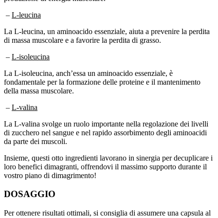
–
L-leucina
La L-leucina, un aminoacido essenziale, aiuta a prevenire la perdita
di massa muscolare e a favorire la perdita di grasso.
–
L-isoleucina
La L-isoleucina, anch’essa un aminoacido essenziale, è
fondamentale per la formazione delle proteine e il mantenimento
della massa muscolare.
–
L-valina
La L-valina svolge un ruolo importante nella regolazione dei livelli
di zucchero nel sangue e nel rapido assorbimento degli aminoacidi
da parte dei muscoli.
Insieme, questi otto ingredienti lavorano in sinergia per decuplicare i
loro benefici dimagranti, offrendovi il massimo supporto durante il
vostro piano di dimagrimento!
DOSAGGIO
Per ottenere risultati ottimali, si consiglia di assumere una capsula al
giorno. Si consiglia di assumerla al mattino, circa 15 minuti prima