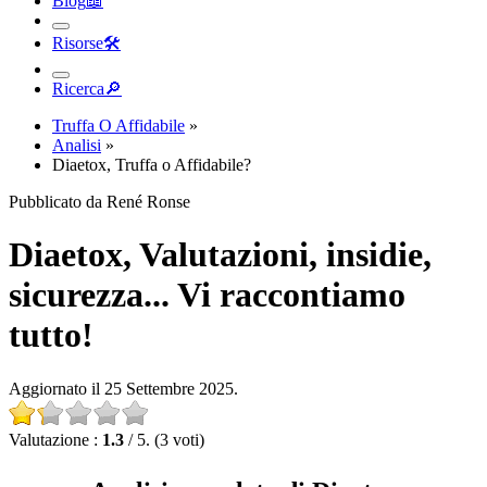
Risorse
🛠︎
Ricerca
🔎︎
Truffa O Affidabile
»
Analisi
»
Diaetox, Truffa o Affidabile?
Pubblicato da René Ronse
Diaetox, Valutazioni, insidie,
sicurezza... Vi raccontiamo
tutto!
Aggiornato il 25 Settembre 2025.
Valutazione :
1.3
/ 5. (3 voti)
Analisi completa di Diaetox