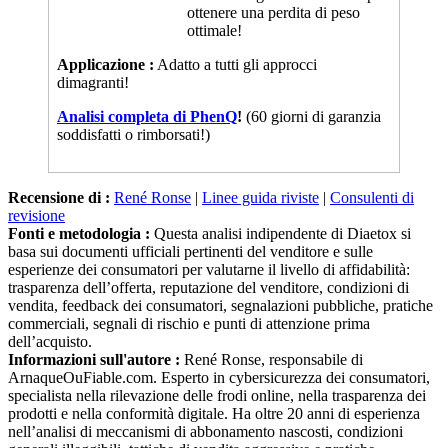
ottimale!
Applicazione :
Adatto a tutti gli approcci
dimagranti!
Analisi completa di PhenQ
!
(60 giorni di garanzia
soddisfatti o rimborsati!)
Recensione di :
René Ronse
|
Linee guida riviste
|
Consulenti di
revisione
Fonti e metodologia :
Questa analisi indipendente di Diaetox si
basa sui documenti ufficiali pertinenti del venditore e sulle
esperienze dei consumatori per valutarne il livello di affidabilità:
trasparenza dell’offerta, reputazione del venditore, condizioni di
vendita, feedback dei consumatori, segnalazioni pubbliche, pratiche
commerciali, segnali di rischio e punti di attenzione prima
dell’acquisto.
Informazioni sull'autore :
René Ronse, responsabile di
ArnaqueOuFiable.com. Esperto in cybersicurezza dei consumatori,
specialista nella rilevazione delle frodi online, nella trasparenza dei
prodotti e nella conformità digitale. Ha oltre 20 anni di esperienza
nell’analisi di meccanismi di abbonamento nascosti, condizioni
generali illeggibili, tattiche di vendita aggressive e pratiche