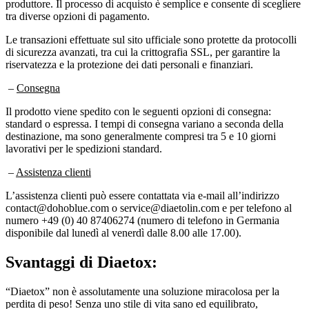
tra diverse opzioni di pagamento.
Le transazioni effettuate sul sito ufficiale sono protette da protocolli
di sicurezza avanzati, tra cui la crittografia SSL, per garantire la
riservatezza e la protezione dei dati personali e finanziari.
–
Consegna
Il prodotto viene spedito con le seguenti opzioni di consegna:
standard o espressa. I tempi di consegna variano a seconda della
destinazione, ma sono generalmente compresi tra 5 e 10 giorni
lavorativi per le spedizioni standard.
–
Assistenza clienti
L’assistenza clienti può essere contattata via e-mail all’indirizzo
contact@dohoblue.com o service@diaetolin.com e per telefono al
numero +49 (0) 40 87406274 (numero di telefono in Germania
disponibile dal lunedì al venerdì dalle 8.00 alle 17.00).
Svantaggi di
Diaetox:
“Diaetox” non è assolutamente una soluzione miracolosa per la
perdita di peso! Senza uno stile di vita sano ed equilibrato,
l’assunzione non porterà alcun risultato significativo. Inoltre, i