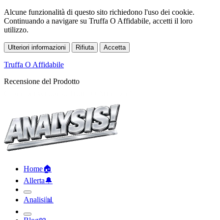
Alcune funzionalità di questo sito richiedono l'uso dei cookie.
Continuando a navigare su Truffa O Affidabile, accetti il loro
utilizzo.
Ulteriori informazioni
Rifiuta
Accetta
Truffa O Affidabile
Recensione del Prodotto
Home
🏠︎
Allerta
🔔︎
Analisi
📊︎
Blog
📖︎