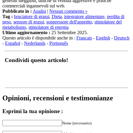
commerciali ingannevoli sul web.
Pubblicato in :
Analisi
|
Nessun commento »
Tag :
bruciatore di grassi
,
Dieta
,
integratore alimentare
,
perdita di
peso
,
sensore di grassi
,
soppressore dell'appetito
,
stimolatore del
metabolismo
,
stimolatore di energia
Ultimo aggiornamento :
25 Settembre 2025.
Questo articolo è disponibile anche in :
Français
-
English
-
Deutsch
-
Español
-
Nederlands
-
Português
Condividi questo articolo!
Opinioni, recensioni e testimonianze
Esprimi la tua opinione :
Nome (necessario)
eMail (necessario)