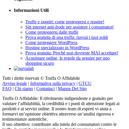
Informazioni Utili
Truffe e raggiri: come proteggersi e reagire!
Siti internet anti-frode per assistere i consumatori
Come proteggersi dalle truffe
Prova gratuita di una truffa: riavrai i tuoi soldi
Come proteggere WordPress
Hosting specializzato in WordPress
Prova gratuita: Perché non dovreste MAI accettare!
Acquistare online, le regole da seguire per uno
shopping sicuro
Tutti i diritti riservati © Truffa O Affidabile
Avviso legale
|
Informativa sulla privacy
|
GTCU
FAQ
|
Chi siamo
|
Contattaci
|
Mappa Del Sito
Truffa O Affidabile: Il riferimento indipendente e gratuito per
valutare l’affidabilità, la credibilità e i punti di attenzione legati ai
prodotti e ai servizi online. Il nostro team di esperti vi aiuta a
formarvi un’opinione obiettiva attraverso un’analisi rigorosa e
testimonianze autentiche.
Il suo obiettivo: contribuire alla tutela dei consumatori contro le
truffe, le pratiche ingannevoli e la disinformazione online,