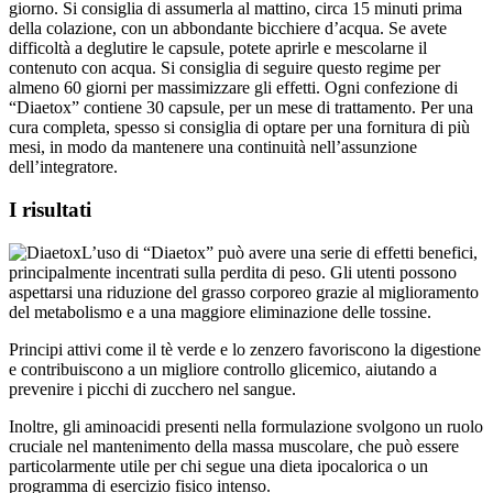
della colazione, con un abbondante bicchiere d’acqua. Se avete
difficoltà a deglutire le capsule, potete aprirle e mescolarne il
contenuto con acqua. Si consiglia di seguire questo regime per
almeno 60 giorni per massimizzare gli effetti. Ogni confezione di
“Diaetox” contiene 30 capsule, per un mese di trattamento. Per una
cura completa, spesso si consiglia di optare per una fornitura di più
mesi, in modo da mantenere una continuità nell’assunzione
dell’integratore.
I risultati
L’uso di “Diaetox” può avere una serie di effetti benefici,
principalmente incentrati sulla perdita di peso. Gli utenti possono
aspettarsi una riduzione del grasso corporeo grazie al miglioramento
del metabolismo e a una maggiore eliminazione delle tossine.
Principi attivi come il tè verde e lo zenzero favoriscono la digestione
e contribuiscono a un migliore controllo glicemico, aiutando a
prevenire i picchi di zucchero nel sangue.
Inoltre, gli aminoacidi presenti nella formulazione svolgono un ruolo
cruciale nel mantenimento della massa muscolare, che può essere
particolarmente utile per chi segue una dieta ipocalorica o un
programma di esercizio fisico intenso.