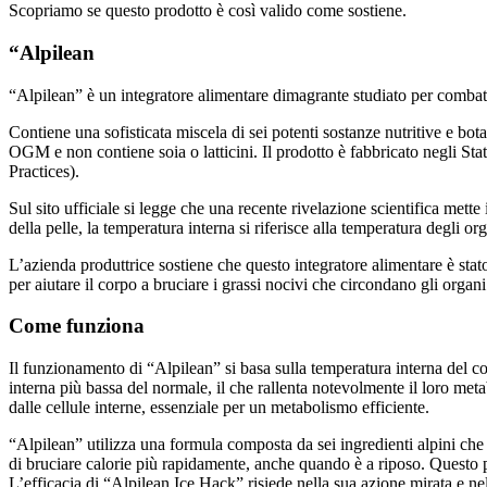
Scopriamo se questo prodotto è così valido come sostiene.
“Alpilean
“Alpilean” è un integratore alimentare dimagrante studiato per combatt
Contiene una sofisticata miscela di sei potenti sostanze nutritive e bo
OGM e non contiene soia o latticini. Il prodotto è fabbricato negli 
Practices).
Sul sito ufficiale si legge che una recente rivelazione scientifica met
della pelle, la temperatura interna si riferisce alla temperatura degli o
L’azienda produttrice sostiene che questo integratore alimentare è st
per aiutare il corpo a bruciare i grassi nocivi che circondano gli organi 
Come funziona
Il funzionamento di “Alpilean” si basa sulla temperatura interna del c
interna più bassa del normale, il che rallenta notevolmente il loro meta
dalle cellule interne, essenziale per un metabolismo efficiente.
“Alpilean” utilizza una formula composta da sei ingredienti alpini c
di bruciare calorie più rapidamente, anche quando è a riposo. Questo pr
L’efficacia di “Alpilean Ice Hack” risiede nella sua azione mirata e nel