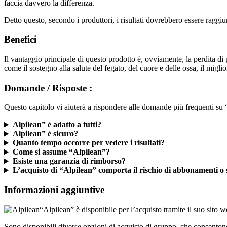
faccia davvero la differenza.
Detto questo, secondo i produttori, i risultati dovrebbero essere raggiu
Benefici
Il vantaggio principale di questo prodotto è, ovviamente, la perdita di p
come il sostegno alla salute del fegato, del cuore e delle ossa, il migli
Domande / Risposte :
Questo capitolo vi aiuterà a rispondere alle domande più frequenti su 
Alpilean” è adatto a tutti?
Alpilean” è sicuro?
Quanto tempo occorre per vedere i risultati?
Come si assume “Alpilean”?
Esiste una garanzia di rimborso?
L’acquisto di “Alpilean” comporta il rischio di abbonamenti o 
Informazioni aggiuntive
“Alpilean” è disponibile per l’acquisto tramite il suo sito
Sono disponibili diverse opzioni di acquisto di gruppo, che consentono d