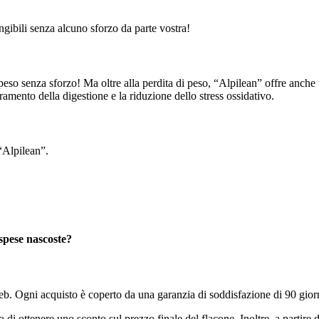
ngibili senza alcuno sforzo da parte vostra!
eso senza sforzo! Ma oltre alla perdita di peso, “Alpilean” offre anche un
oramento della digestione e la riduzione dello stress ossidativo.
“Alpilean”.
spese nascoste?
 web. Ogni acquisto è coperto da una garanzia di soddisfazione di 90 gio
i ottenere uno sconto sul prezzo finale del flacone. Inoltre, a partire da