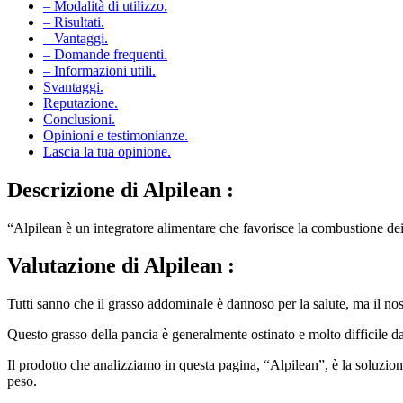
– Modalità di utilizzo.
– Risultati.
– Vantaggi.
– Domande frequenti.
– Informazioni utili.
Svantaggi.
Reputazione.
Conclusioni.
Opinioni e testimonianze.
Lascia la tua opinione.
Descrizione di
Alpilean :
“Alpilean è un integratore alimentare che favorisce la combustione dei
Valutazione di
Alpilean :
Tutti sanno che il grasso addominale è dannoso per la salute, ma il nostro
Questo grasso della pancia è generalmente ostinato e molto difficile da
Il prodotto che analizziamo in questa pagina, “Alpilean”, è la soluzio
peso.