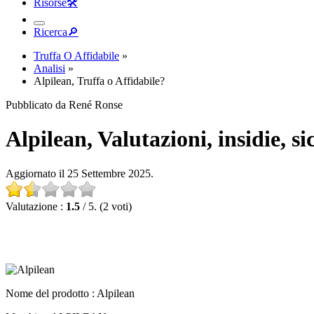
Risorse
🛠︎
Ricerca
🔎︎
Truffa O Affidabile
»
Analisi
»
Alpilean, Truffa o Affidabile?
Pubblicato da René Ronse
Alpilean, Valutazioni, insidie, s
Aggiornato il 25 Settembre 2025.
Valutazione :
1.5
/ 5. (2 voti)
Nome del prodotto :
Alpilean