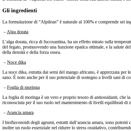
Gli ingredienti
La formulazione di “Alpilean” è naturale al 100% e comprende sei ingre
–
Alga dorata
L’alga dorata, ricca di fucoxantina, ha un effetto mirato sulla tempera
del fegato, promuovendo una funzione epatica ottimale, e la salute del
della densità e della forza ossea.
–
Noce dika
La noce dika, estratta dai semi del mango africano, è apprezzata per le
sano. È noto anche per il suo potenziale di sostegno a livelli sani di co
–
Foglia di moringa
La foglia di moringa è un vero e proprio tesoro di antiossidanti, che la r
riconosciuta per il suo ruolo nel mantenimento di livelli equilibrati di
–
Arancia amara
I bioflavonoidi degli agrumi, estratti dall’arancia amara, sono potenti
inoltre un ruolo essenziale nel ridurre lo stress ossidativo, contribuen