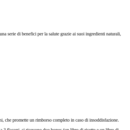
a serie di benefici per la salute grazie ai suoi ingredienti naturali,
rni, che promette un rimborso completo in caso di insoddisfazione.
 3 flaconi, si ricevono due bonus (un libro di ricette e un libro di