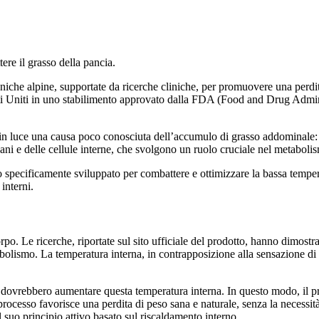
ere il grasso della pancia.
taniche alpine, supportate da ricerche cliniche, per promuovere una perdi
Stati Uniti in uno stabilimento approvato dalla FDA (Food and Drug Ad
te in luce una causa poco conosciuta dell’accumulo di grasso addominale:
rgani e delle cellule interne, che svolgono un ruolo cruciale nel metabolis
ato specificamente sviluppato per combattere e ottimizzare la bassa tem
interni.
orpo. Le ricerche, riportate sul sito ufficiale del prodotto, hanno dimos
bolismo. La temperatura interna, in contrapposizione alla sensazione di te
he dovrebbero aumentare questa temperatura interna. In questo modo, il
ocesso favorisce una perdita di peso sana e naturale, senza la necessità 
 suo principio attivo basato sul riscaldamento interno.