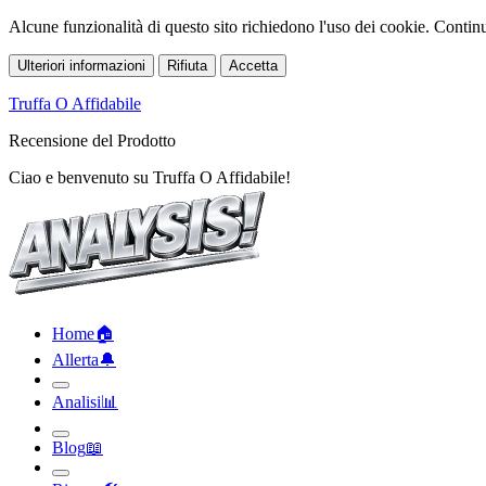
Alcune funzionalità di questo sito richiedono l'uso dei cookie. Continua
Ulteriori informazioni
Rifiuta
Accetta
Truffa O Affidabile
Recensione del Prodotto
Ciao e benvenuto su Truffa O Affidabile!
Home
🏠︎
Allerta
🔔︎
Analisi
📊︎
Blog
📖︎