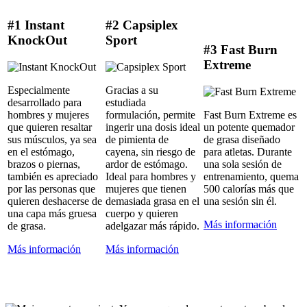
#1 Instant
#2 Capsiplex
KnockOut
Sport
#3 Fast Burn
Extreme
Especialmente
Gracias a su
desarrollado para
estudiada
hombres y mujeres
formulación, permite
Fast Burn Extreme es
que quieren resaltar
ingerir una dosis ideal
un potente quemador
sus músculos, ya sea
de pimienta de
de grasa diseñado
en el estómago,
cayena, sin riesgo de
para atletas. Durante
brazos o piernas,
ardor de estómago.
una sola sesión de
también es apreciado
Ideal para hombres y
entrenamiento, quema
por las personas que
mujeres que tienen
500 calorías más que
quieren deshacerse de
demasiada grasa en el
una sesión sin él.
una capa más gruesa
cuerpo y quieren
Más información
de grasa.
adelgazar más rápido.
Más información
Más información