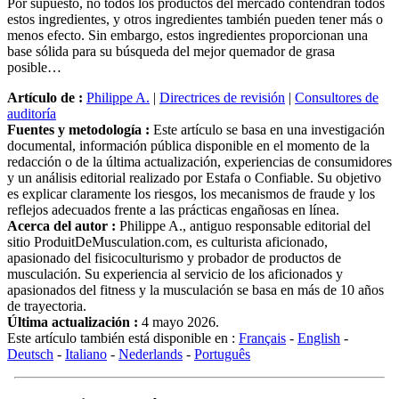
Por supuesto, no todos los productos del mercado contendrán todos
estos ingredientes, y otros ingredientes también pueden tener más o
menos efecto. Sin embargo, estos ingredientes proporcionan una
base sólida para su búsqueda del mejor quemador de grasa
posible…
Artículo de :
Philippe A.
|
Directrices de revisión
|
Consultores de
auditoría
Fuentes y metodología :
Este artículo se basa en una investigación
documental, información pública disponible en el momento de la
redacción o de la última actualización, experiencias de consumidores
y un análisis editorial realizado por Estafa o Confiable. Su objetivo
es explicar claramente los riesgos, los mecanismos de fraude y los
reflejos adecuados frente a las prácticas engañosas en línea.
Acerca del autor :
Philippe A., antiguo responsable editorial del
sitio ProduitDeMusculation.com, es culturista aficionado,
apasionado del fisicoculturismo y probador de productos de
musculación. Su experiencia al servicio de los aficionados y
apasionados del fitness y la musculación se basa en más de 10 años
de trayectoria.
Última actualización :
4 mayo 2026.
Este artículo también está disponible en :
Français
-
English
-
Deutsch
-
Italiano
-
Nederlands
-
Português