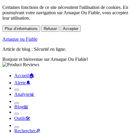
Certaines fonctions de ce site nécessitent l'utilisation de cookies. En
poursuivant votre navigation sur Arnaque Ou Fiable, vous acceptez
leur utilisation.
Plus d’informations
Refuser
Accepter
Arnaque ou Fiable
Article de blog : Sécurité en ligne.
Bonjour et bienvenue sur Arnaque Ou Fiable!
Accueil
🏠︎
Alerte
🔔︎
Analyse
📊︎
Blog
📖︎
Outils
🛠︎
Rechercher
🔎︎