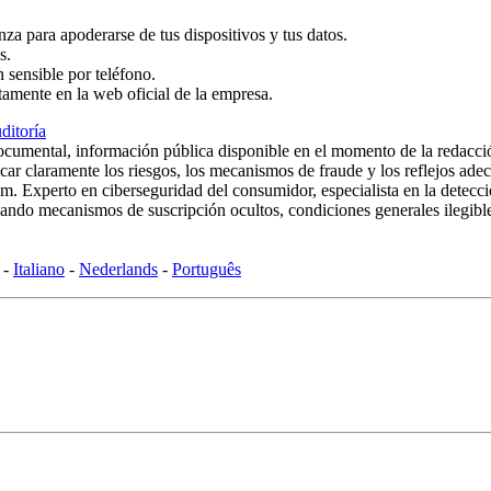
za para apoderarse de tus dispositivos y tus datos.
s.
 sensible por teléfono.
ctamente en la web oficial de la empresa.
ditoría
documental, información pública disponible en el momento de la redacció
licar claramente los riesgos, los mecanismos de fraude y los reflejos ade
xperto en ciberseguridad del consumidor, especialista en la detección 
ndo mecanismos de suscripción ocultos, condiciones generales ilegibles
-
Italiano
-
Nederlands
-
Português