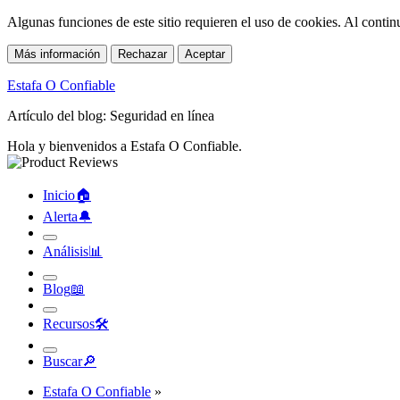
Algunas funciones de este sitio requieren el uso de cookies. Al conti
Más información
Rechazar
Aceptar
Estafa O Confiable
Artículo del blog: Seguridad en línea
Hola y bienvenidos a Estafa O Confiable.
Inicio
🏠︎
Alerta
🔔︎
Análisis
📊︎
Blog
📖︎
Recursos
🛠︎
Buscar
🔎︎
Estafa O Confiable
»