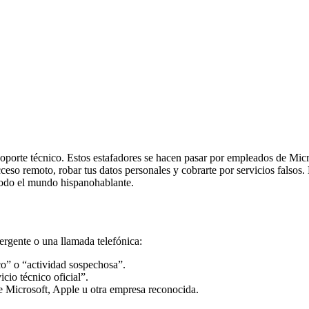
soporte técnico. Estos estafadores se hacen pasar por empleados de Micr
cceso remoto, robar tus datos personales y cobrarte por servicios falsos
 todo el mundo hispanohablante.
rgente o una llamada telefónica:
ico” o “actividad sospechosa”.
cio técnico oficial”.
 de Microsoft, Apple u otra empresa reconocida.