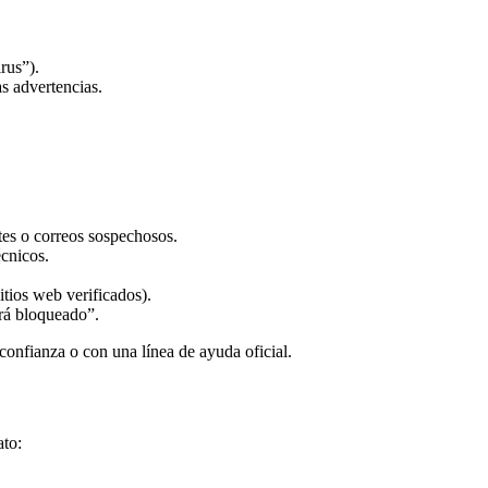
rus”).
s advertencias.
es o correos sospechosos.
cnicos.
itios web verificados).
rá bloqueado”.
 confianza o con una línea de ayuda oficial.
ato: