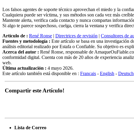
Los falsos agentes de soporte técnico aprovechan el miedo y la confian
Cualquiera puede ser víctima, y sus métodos son cada vez más creíble
Mantente alerta, verifica cada contacto y nunca compartas información
Si algo te parece sospechoso, cuelga, cierra la ventana y verifica dire
Artículo de :
René Ronse
|
Directrices de revisión
|
Consultores de au
Fuentes y metodología :
Este artículo se basa en una investigación 
análisis editorial realizado por Estafa o Confiable. Su objetivo es exp
Acerca del autor :
René Ronse, responsable de ArnaqueOuFiable.com. E
conformidad digital. Cuenta con más de 20 años de experiencia analiza
web.
Última actualización :
4 mayo 2026.
Este artículo también está disponible en :
Français
-
English
-
Deutsch
Compartir este Artículo!
Lista de Correo