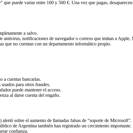
rte” que puede variar entre 100 y 500 €. Una vez que pagas, desaparece
mpletamente a salvo.
e antivirus, notificaciones de navegador o correos que imitan a Apple,
as que no cuentan con un departamento informático propio.
so a cuentas bancarias.
 usados para otros fraudes.
tafador puede mantener el acceso.
nza al darse cuenta del engaño.
 alertó sobre el aumento de llamadas falsas de “soporte de Microsoft”.
Público de Argentina también han registrado un crecimiento importante.
nerar confianza.