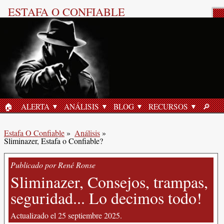
ESTAFA O CONFIABLE
Reseña del Producto
🏠︎
ALERTA
ANÁLISIS
BLOG
RECURSOS
🔎︎
INICIO
BUSC
Estafa O Confiable
»
Análisis
»
Sliminazer, Estafa o Confiable?
Publicado por René Ronse
Sliminazer, Consejos, trampas,
seguridad... Lo decimos todo!
Actualizado el 25 septiembre 2025.