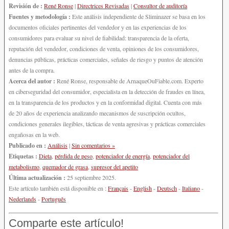
Revisión de :
René Ronse
|
Directrices Revisadas
|
Consultor de auditoría
Fuentes y metodología :
Este análisis independiente de Sliminazer se basa en los
documentos oficiales pertinentes del vendedor y en las experiencias de los
consumidores para evaluar su nivel de fiabilidad: transparencia de la oferta,
reputación del vendedor, condiciones de venta, opiniones de los consumidores,
denuncias públicas, prácticas comerciales, señales de riesgo y puntos de atención
antes de la compra.
Acerca del autor :
René Ronse, responsable de ArnaqueOuFiable.com. Experto
en ciberseguridad del consumidor, especialista en la detección de fraudes en línea,
en la transparencia de los productos y en la conformidad digital. Cuenta con más
de 20 años de experiencia analizando mecanismos de suscripción ocultos,
condiciones generales ilegibles, tácticas de venta agresivas y prácticas comerciales
engañosas en la web.
Publicado en :
Análisis
|
Sin comentarios »
Etiquetas :
Dieta
,
pérdida de peso
,
potenciador de energía
,
potenciador del
metabolismo
,
quemador de grasa
,
supresor del apetito
Última actualización :
25 septiembre 2025.
Este artículo también está disponible en :
Français
-
English
-
Deutsch
-
Italiano
-
Nederlands
-
Português
Comparte este artículo!