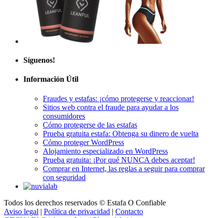
Síguenos!
Información Útil
Fraudes y estafas: ¡cómo protegerse y reaccionar!
Sitios web contra el fraude para ayudar a los
consumidores
Cómo protegerse de las estafas
Prueba gratuita estafa: Obtenga su dinero de vuelta
Cómo proteger WordPress
Alojamiento especializado en WordPress
Prueba gratuita: ¡Por qué NUNCA debes aceptar!
Comprar en Internet, las reglas a seguir para comprar
con seguridad
Todos los derechos reservados © Estafa O Confiable
Aviso legal
|
Política de privacidad
|
Contacto
GTCU
|
FAQ
|
A propósito
|
Plano del sitio