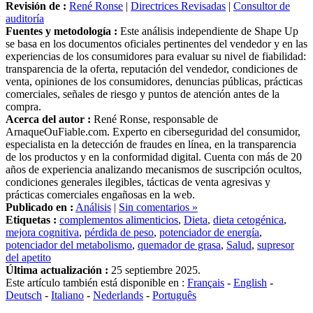
auditoría
Fuentes y metodología :
Este análisis independiente de Shape Up
se basa en los documentos oficiales pertinentes del vendedor y en las
experiencias de los consumidores para evaluar su nivel de fiabilidad:
transparencia de la oferta, reputación del vendedor, condiciones de
venta, opiniones de los consumidores, denuncias públicas, prácticas
comerciales, señales de riesgo y puntos de atención antes de la
compra.
Acerca del autor :
René Ronse, responsable de
ArnaqueOuFiable.com. Experto en ciberseguridad del consumidor,
especialista en la detección de fraudes en línea, en la transparencia
de los productos y en la conformidad digital. Cuenta con más de 20
años de experiencia analizando mecanismos de suscripción ocultos,
condiciones generales ilegibles, tácticas de venta agresivas y
prácticas comerciales engañosas en la web.
Publicado en :
Análisis
|
Sin comentarios »
Etiquetas :
complementos alimenticios
,
Dieta
,
dieta cetogénica
,
mejora cognitiva
,
pérdida de peso
,
potenciador de energía
,
potenciador del metabolismo
,
quemador de grasa
,
Salud
,
supresor
del apetito
Última actualización :
25 septiembre 2025.
Este artículo también está disponible en :
Français
-
English
-
Deutsch
-
Italiano
-
Nederlands
-
Português