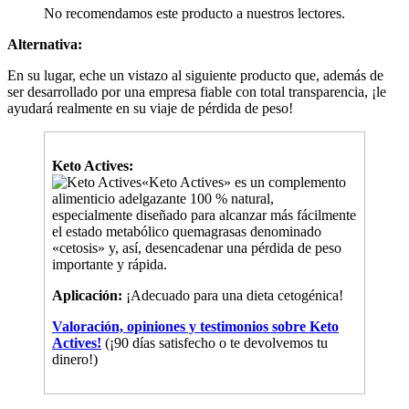
Alternativa:
En su lugar, eche un vistazo al siguiente producto que, además de
ser desarrollado por una empresa fiable con total transparencia, ¡le
ayudará realmente en su viaje de pérdida de peso!
Keto Actives:
«Keto Actives» es un complemento
alimenticio adelgazante 100 % natural,
especialmente diseñado para alcanzar más fácilmente
el estado metabólico quemagrasas denominado
«cetosis» y, así, desencadenar una pérdida de peso
importante y rápida.
Aplicación:
¡Adecuado para una dieta cetogénica!
Valoración, opiniones y testimonios sobre Keto
Actives!
(¡90 días satisfecho o te devolvemos tu
dinero!)
Revisión de :
René Ronse
|
Directrices Revisadas
|
Consultor de