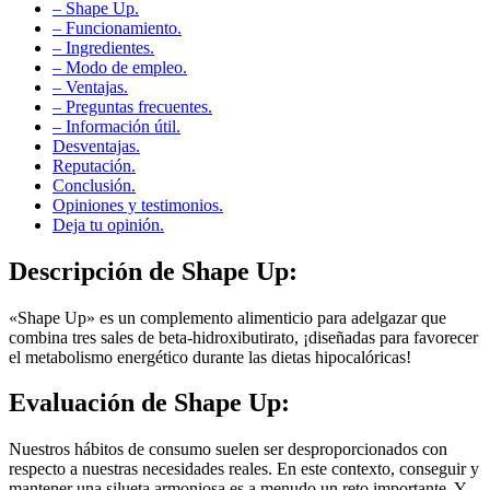
– Funcionamiento.
– Ingredientes.
– Modo de empleo.
– Ventajas.
– Preguntas frecuentes.
– Información útil.
Desventajas.
Reputación.
Conclusión.
Opiniones y testimonios.
Deja tu opinión.
Descripción de
Shape Up:
«Shape Up» es un complemento alimenticio para adelgazar que
combina tres sales de beta-hidroxibutirato, ¡diseñadas para favorecer
el metabolismo energético durante las dietas hipocalóricas!
Evaluación de
Shape Up:
Nuestros hábitos de consumo suelen ser desproporcionados con
respecto a nuestras necesidades reales. En este contexto, conseguir y
mantener una silueta armoniosa es a menudo un reto importante. Y
ello a pesar de una alimentación equilibrada y una actividad física