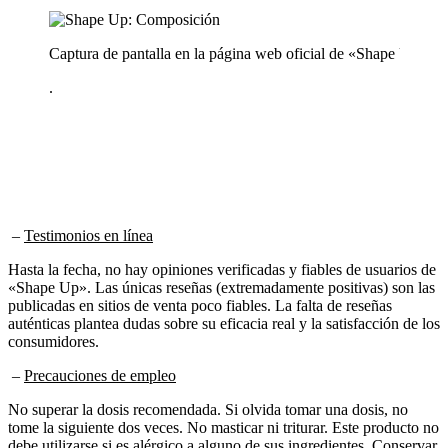
Captura de pantalla en la página web oficial de «Shape Up»
.
–
Testimonios en línea
Hasta la fecha, no hay opiniones verificadas y fiables de usuarios de
«Shape Up». Las únicas reseñas (extremadamente positivas) son las
publicadas en sitios de venta poco fiables. La falta de reseñas
auténticas plantea dudas sobre su eficacia real y la satisfacción de los
consumidores.
–
Precauciones de empleo
No superar la dosis recomendada. Si olvida tomar una dosis, no
tome la siguiente dos veces. No masticar ni triturar. Este producto no
debe utilizarse si es alérgico a alguno de sus ingredientes. Conservar
en lugar seco, al abrigo de la luz y a temperatura ambiente.