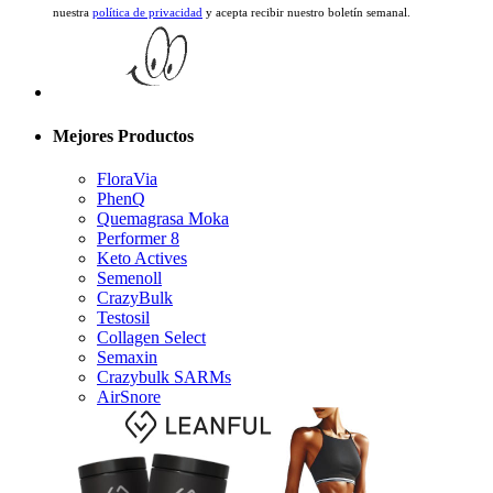
Mejores Productos
FloraVia
PhenQ
Quemagrasa Moka
Performer 8
Keto Actives
Semenoll
CrazyBulk
Testosil
Collagen Select
Semaxin
Crazybulk SARMs
AirSnore