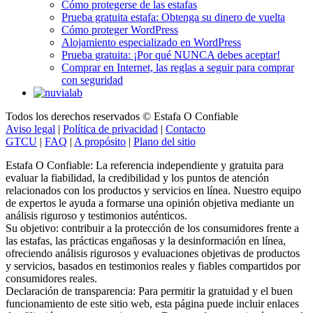
Cómo protegerse de las estafas
Prueba gratuita estafa: Obtenga su dinero de vuelta
Cómo proteger WordPress
Alojamiento especializado en WordPress
Prueba gratuita: ¡Por qué NUNCA debes aceptar!
Comprar en Internet, las reglas a seguir para comprar
con seguridad
Todos los derechos reservados © Estafa O Confiable
Aviso legal
|
Política de privacidad
|
Contacto
GTCU
|
FAQ
|
A propósito
|
Plano del sitio
Estafa O Confiable: La referencia independiente y gratuita para
evaluar la fiabilidad, la credibilidad y los puntos de atención
relacionados con los productos y servicios en línea. Nuestro equipo
de expertos le ayuda a formarse una opinión objetiva mediante un
análisis riguroso y testimonios auténticos.
Su objetivo: contribuir a la protección de los consumidores frente a
las estafas, las prácticas engañosas y la desinformación en línea,
ofreciendo análisis rigurosos y evaluaciones objetivas de productos
y servicios, basados en testimonios reales y fiables compartidos por
consumidores reales.
Declaración de transparencia: Para permitir la gratuidad y el buen
funcionamiento de este sitio web, esta página puede incluir enlaces