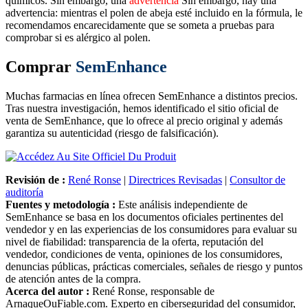
químicos. Sin embargo, una
advertencia
Sin embargo, hay una
advertencia: mientras el polen de abeja esté incluido en la fórmula, le
recomendamos encarecidamente que se someta a pruebas para
comprobar si es alérgico al polen.
Comprar
SemEnhance
Muchas farmacias en línea ofrecen SemEnhance a distintos precios.
Tras nuestra investigación, hemos identificado el sitio oficial de
venta de SemEnhance, que lo ofrece al precio original y además
garantiza su autenticidad (riesgo de falsificación).
Revisión de :
René Ronse
|
Directrices Revisadas
|
Consultor de
auditoría
Fuentes y metodología :
Este análisis independiente de
SemEnhance se basa en los documentos oficiales pertinentes del
vendedor y en las experiencias de los consumidores para evaluar su
nivel de fiabilidad: transparencia de la oferta, reputación del
vendedor, condiciones de venta, opiniones de los consumidores,
denuncias públicas, prácticas comerciales, señales de riesgo y puntos
de atención antes de la compra.
Acerca del autor :
René Ronse, responsable de
ArnaqueOuFiable.com. Experto en ciberseguridad del consumidor,