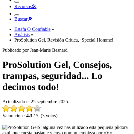
Recursos
🛠︎
Buscar
🔎︎
Estafa O Confiable
»
Análisis
»
ProSolution Gel, Revisión Crítica, ¡Special Homme!
Publicado por Jean-Marie Besnard
ProSolution Gel, Consejos,
trampas, seguridad... Lo
decimos todo!
Actualizado el 25 septiembre 2025.
Valoración :
4.3
/ 5. (3 votos)
Si alguna vez has utilizado esta pequeña píldora
azul, que cuesta bastante y cuyo nombre empieza por «V»,