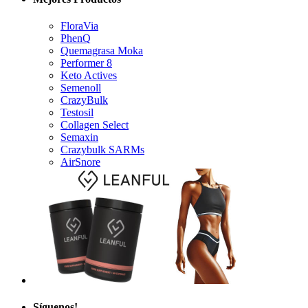
FloraVia
PhenQ
Quemagrasa Moka
Performer 8
Keto Actives
Semenoll
CrazyBulk
Testosil
Collagen Select
Semaxin
Crazybulk SARMs
AirSnore
Síguenos!