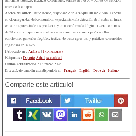
antes de la compra.
Acerca del autor :
René Ronse, responsable de ArnaqueOuFiable.com. Experto
en ciberseguridad del consumidor, especialista en la detección de fraudes en línea,
en la transparencia de los productos y en la conformidad digital. Cuenta con más
de 20 años de experiencia analizando mecanismos de suscripción ocultos,
condiciones generales ilegibles, tácticas de venta agresivas y prácticas comerciales
engañosas en la web.
Publicado en :
Análisis
|
1 comentario »
Etiquetas :
Deporte
,
Salud
,
sexualidad
Última actualización :
13 marzo 2026.
Este artículo también está disponible en :
Français
-
English
-
Deutsch
-
Italiano
Comparte este artículo!