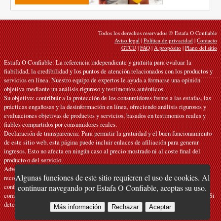
Todos los derechos reservados © Estafa O Confiable
Aviso legal
|
Política de privacidad
|
Contacto
GTCU
|
FAQ
|
A propósito
|
Plano del sitio
Estafa O Confiable: La referencia independiente y gratuita para evaluar la
fiabilidad, la credibilidad y los puntos de atención relacionados con los productos y
servicios en línea. Nuestro equipo de expertos le ayuda a formarse una opinión
objetiva mediante un análisis riguroso y testimonios auténticos.
Su objetivo: contribuir a la protección de los consumidores frente a las estafas, las
prácticas engañosas y la desinformación en línea, ofreciendo análisis rigurosos y
evaluaciones objetivas de productos y servicios, basados en testimonios reales y
fiables compartidos por consumidores reales.
Declaración de transparencia: Para permitir la gratuidad y el buen funcionamiento
de este sitio web, esta página puede incluir enlaces de afiliación para generar
ingresos. Esto no afecta en ningún caso al precio mostrado ni al coste final del
producto o del servicio.
Advertencias: Nuestros artículos expresan opiniones personales y no constituyen
Algunas funciones de este sitio requieren el uso de cookies. Al
recomendaciones oficiales. La información facilitada es orientativa y debe
confirmarse con el fabricante, el vendedor, el proveedor o una fuente oficial
continuar navegando por Estafa O Confiable, aceptas su uso.
competente. Declinamos toda responsabilidad en caso de error o de uso indebido. Si
detecta alguna inexactitud,
contáctenos
.
Más información
Rechazar
Aceptar