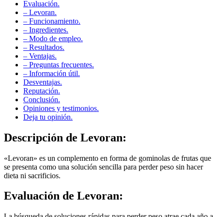
– Levoran.
– Funcionamiento.
– Ingredientes.
– Modo de empleo.
– Resultados.
– Ventajas.
– Preguntas frecuentes.
– Información útil.
Desventajas.
Reputación.
Conclusión.
Opiniones y testimonios.
Deja tu opinión.
Descripción de
Levoran:
«Levoran» es un complemento en forma de gominolas de frutas que
se presenta como una solución sencilla para perder peso sin hacer
dieta ni sacrificios.
Evaluación de
Levoran:
La búsqueda de soluciones rápidas para perder peso atrae cada año a
numerosos consumidores hacia productos con promesas tentadoras.