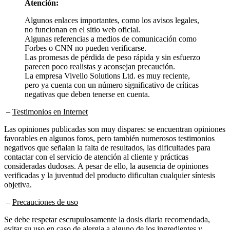
Algunos enlaces importantes, como los avisos legales,
no funcionan en el sitio web oficial.
Algunas referencias a medios de comunicación como
Forbes o CNN no pueden verificarse.
Las promesas de pérdida de peso rápida y sin esfuerzo
parecen poco realistas y aconsejan precaución.
La empresa Vivello Solutions Ltd. es muy reciente,
pero ya cuenta con un número significativo de críticas
negativas que deben tenerse en cuenta.
–
Testimonios en Internet
Las opiniones publicadas son muy dispares: se encuentran opiniones
favorables en algunos foros, pero también numerosos testimonios
negativos que señalan la falta de resultados, las dificultades para
contactar con el servicio de atención al cliente y prácticas
consideradas dudosas. A pesar de ello, la ausencia de opiniones
verificadas y la juventud del producto dificultan cualquier síntesis
objetiva.
–
Precauciones de uso
Se debe respetar escrupulosamente la dosis diaria recomendada,
evitar su uso en caso de alergia a alguno de los ingredientes y
mantener un estilo de vida equilibrado para optimizar los resultados.