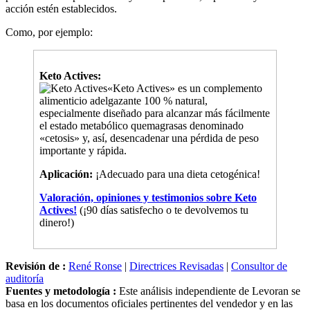
Como, por ejemplo:
Keto Actives:
«Keto Actives» es un complemento
alimenticio adelgazante 100 % natural,
especialmente diseñado para alcanzar más fácilmente
el estado metabólico quemagrasas denominado
«cetosis» y, así, desencadenar una pérdida de peso
importante y rápida.
Aplicación:
¡Adecuado para una dieta cetogénica!
Valoración, opiniones y testimonios sobre Keto
Actives!
(¡90 días satisfecho o te devolvemos tu
dinero!)
Revisión de :
René Ronse
|
Directrices Revisadas
|
Consultor de
auditoría
Fuentes y metodología :
Este análisis independiente de Levoran se
basa en los documentos oficiales pertinentes del vendedor y en las
experiencias de los consumidores para evaluar su nivel de fiabilidad: