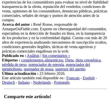
transparencia de la oferta, reputación del vendedor, condiciones de
venta, opiniones de los consumidores, denuncias públicas, prácticas
comerciales, señales de riesgo y puntos de atención antes de la
compra.
Acerca del autor :
René Ronse, responsable de
ArnaqueOuFiable.com. Experto en ciberseguridad del consumidor,
especialista en la detección de fraudes en línea, en la transparencia
de los productos y en la conformidad digital. Cuenta con más de 20
años de experiencia analizando mecanismos de suscripción ocultos,
condiciones generales ilegibles, tácticas de venta agresivas y
prácticas comerciales engañosas en la web.
Publicado en :
Análisis
|
Sin comentarios »
Etiquetas :
complementos alimenticios
,
Dieta
,
dieta cetogénica
,
pérdida de peso
,
potenciador de energía
,
potenciador del
metabolismo
,
quemador de grasa
,
supresor del apetito
Última actualización :
23 febrero 2026.
Este artículo también está disponible en :
Français
-
English
-
Deutsch
-
Italiano
-
Nederlands
-
Português
Comparte este artículo!