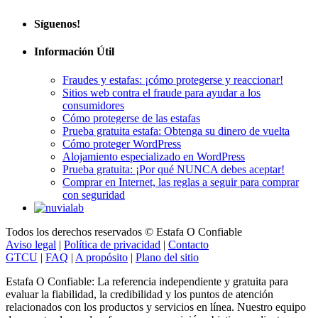
Síguenos!
Información Útil
Fraudes y estafas: ¡cómo protegerse y reaccionar!
Sitios web contra el fraude para ayudar a los
consumidores
Cómo protegerse de las estafas
Prueba gratuita estafa: Obtenga su dinero de vuelta
Cómo proteger WordPress
Alojamiento especializado en WordPress
Prueba gratuita: ¡Por qué NUNCA debes aceptar!
Comprar en Internet, las reglas a seguir para comprar
con seguridad
Todos los derechos reservados © Estafa O Confiable
Aviso legal
|
Política de privacidad
|
Contacto
GTCU
|
FAQ
|
A propósito
|
Plano del sitio
Estafa O Confiable: La referencia independiente y gratuita para
evaluar la fiabilidad, la credibilidad y los puntos de atención
relacionados con los productos y servicios en línea. Nuestro equipo
de expertos le ayuda a formarse una opinión objetiva mediante un