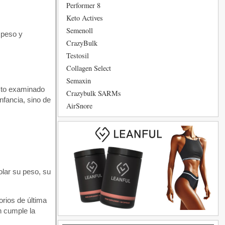
Performer 8
Keto Actives
Semenoll
 peso y
CrazyBulk
Testosil
Collagen Select
Semaxin
ucto examinado
Crazybulk SARMs
nfancia, sino de
AirSnore
olar su peso, su
orios de última
n cumple la