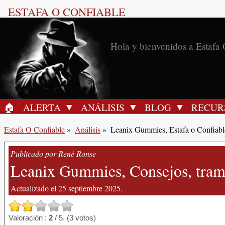
ESTAFA O CONFIABLE
Hola y bienvenidos a Estafa 
🏠︎
ALERTA
ANÁLISIS
BLOG
RECUR
INICIO
Estafa O Confiable
»
Análisis
»
Leanix Gummies, Estafa o Confiabl
Publicado por René Ronse
Leanix Gummies, Consejos, tramp
Actualizado el 25 septiembre 2025.
Valoración :
2
/ 5. (3 votos)