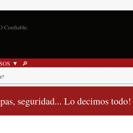
O Confiable.
SOS
🔎︎
BUSCAR
e?
as, seguridad... Lo decimos todo!