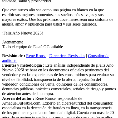
felicidad, salud y prosperidad.
Que este nuevo año sea como una página en blanco en la que
escribir sus mejores momentos, sus sueños más salvajes y sus
mayores éxitos. Que los próximos doce meses sean una sinfonía de
alegría, amor y opulencia para usted y sus seres queridos.
¡Feliz Año Nuevo 2025!
Atentamente
Todo el equipo de EstafaOConfiable.
Revisión de :
René Ronse
|
Directrices Revisadas
|
Consultor de
auditoría
Fuentes y metodología :
Este análisis independiente de ¡Feliz Año
Nuevo 2025! se basa en los documentos oficiales pertinentes del
vendedor y en las experiencias de los consumidores para evaluar su
nivel de fiabilidad: transparencia de la oferta, reputación del
vendedor, condiciones de venta, opiniones de los consumidores,
denuncias públicas, prácticas comerciales, señales de riesgo y puntos
de atención antes de la compra.
Acerca del autor :
René Ronse, responsable de
ArnaqueOuFiable.com. Experto en ciberseguridad del consumidor,
especialista en la detección de fraudes en línea, en la transparencia
de los productos y en la conformidad digital. Cuenta con más de 20
años de experiencia analizando mecanismos de suscripción ocultos,