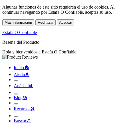
Algunas funciones de este sitio requieren el uso de cookies. Al
continuar navegando por Estafa O Confiable, aceptas su uso.
Más información
Rechazar
Aceptar
Estafa O Confiable
Reseña del Producto
Hola y bienvenidos a Estafa O Confiable.
Inicio
🏠︎
Alerta
🔔︎
Análisis
📊︎
Blog
📖︎
Recursos
🛠︎
Buscar
🔎︎