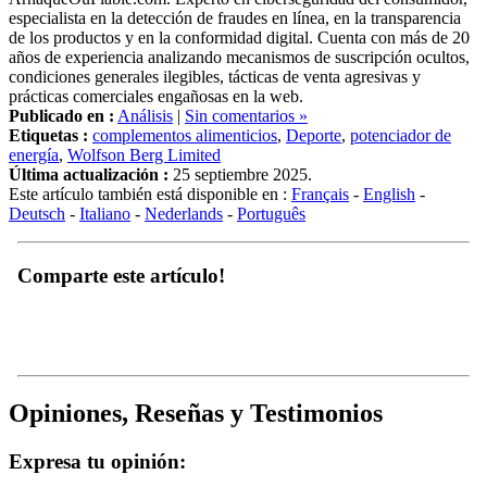
de los productos y en la conformidad digital. Cuenta con más de 20
años de experiencia analizando mecanismos de suscripción ocultos,
condiciones generales ilegibles, tácticas de venta agresivas y
prácticas comerciales engañosas en la web.
Publicado en :
Análisis
|
Sin comentarios »
Etiquetas :
complementos alimenticios
,
Deporte
,
potenciador de
energía
,
Wolfson Berg Limited
Última actualización :
25 septiembre 2025.
Este artículo también está disponible en :
Français
-
English
-
Deutsch
-
Italiano
-
Nederlands
-
Português
Comparte este artículo!
Opiniones, Reseñas y Testimonios
Expresa tu opinión:
Nombre (obligatorio)