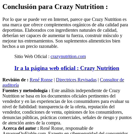
Conclusión para
Crazy Nutrition :
Por lo que se puede ver en Internet, parece que Crazy Nutrition es
una marca que ofrece complementos orgánicos de alta calidad para
deportistas. Elaborados con ingredientes naturales de calidad,
deberían ser capaces de aumentar tu fuerza, construir músculo y
mejorar tus entrenamientos. Son suplementos alimenticios bien
hechos a un precio razonable.
Sitio Web Oficial :
crazynutrition.com
Ir a la página web oficial : Crazy Nutrition
Revisión de :
René Ronse
|
Directrices Revisadas
|
Consultor de
auditoría
Fuentes y metodología :
Este análisis independiente de Crazy
Nutrition se basa en los documentos oficiales pertinentes del
vendedor y en las experiencias de los consumidores para evaluar su
nivel de fiabilidad: transparencia de la oferta, reputación del
vendedor, condiciones de venta, opiniones de los consumidores,
denuncias públicas, prácticas comerciales, señales de riesgo y puntos
de atención antes de la compra.
Acerca del autor :
René Ronse, responsable de
ArnaqueOuFiable.com. Experto en ciberseguridad del consumidor,
especialista en la detección de fraudes en línea, en la transparencia