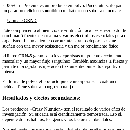
«100% Tri-Protein» es un producto en polvo. Puede utilizarlo para
preparar un delicioso smoothie o un batido con sabor a chocolate.
–
Ultimate CRN-5
Este complemento alimenticio de «nutrición loca» es el resultado de
combinar 5 fuentes de creatina y varios electrolitos esenciales para el
organismo. Es un auténtico carburante para los deportistas que
sueñan con una mayor resistencia y un mejor rendimiento físico.
«Ultime CRN-5 garantiza a los deportistas un potente crecimiento
muscular y un mayor flujo sanguíneo. También maximiza la fuerza y
permite una rápida recuperación tras un entrenamiento deportivo
intenso.
En forma de polvo, el producto puede incorporarse a cualquier
bebida. Tiene sabor a mango y naranja.
Resultados y efectos secundarios:
Los productos «Crazy Nutrition» son el resultado de varios años de
investigación. Su eficacia está científicamente demostrada. Eso sí,
depende de los hábitos, los genes y los factores ambientales.
Normalmente, los usuarios pueden disfrutar de resultados positivos
tras tomar los productos con regularidad. Incluso es posible sentir los