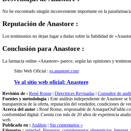
No he encontrado ningún inconveniente importante en la parafarmaci
Reputación
de Anastore :
Los testimonios no dejan lugar a dudas sobre la fiabilidad de «Anasto
Conclusión
para Anastore :
La farmacia online «Anastore» parece, según las opiniones y testimon
Sitio Web Oficial :
es.anastore.com
Ve al sitio web oficial: Anastore
Revisión de :
René Ronse
|
Directrices Revisadas
|
Consultor de audi
Fuentes y metodología :
Este análisis independiente de Anastore se b
transparencia de la oferta, reputación del vendedor, condiciones de ve
Acerca del autor :
René Ronse, responsable de ArnaqueOuFiable.com. E
conformidad digital. Cuenta con más de 20 años de experiencia analiza
web.
Publicado en :
Análisis
|
Sin comentarios »
Etiquetas :
antiedad
,
Bienestar
,
complementos alimenticios
,
Internet
,