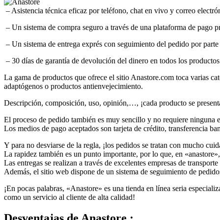
– Asistencia técnica eficaz por teléfono, chat en vivo y correo electró
– Un sistema de compra seguro a través de una plataforma de pago pr
– Un sistema de entrega exprés con seguimiento del pedido por part
– 30 días de garantía de devolución del dinero en todos los productos
La gama de productos que ofrece el sitio Anastore.com toca varias ca
adaptógenos o productos antienvejecimiento.
Descripción, composición, uso, opinión,…, ¡cada producto se presenta 
El proceso de pedido también es muy sencillo y no requiere ninguna e
Los medios de pago aceptados son tarjeta de crédito, transferencia ba
Y para no desviarse de la regla, ¡los pedidos se tratan con mucho cuid
La rapidez también es un punto importante, por lo que, en «anastore», l
Las entregas se realizan a través de excelentes empresas de transpor
Además, el sitio web dispone de un sistema de seguimiento de pedido
¡En pocas palabras, «Anastore» es una tienda en línea seria especiali
como un servicio al cliente de alta calidad!
Desventajas
de Anastore :