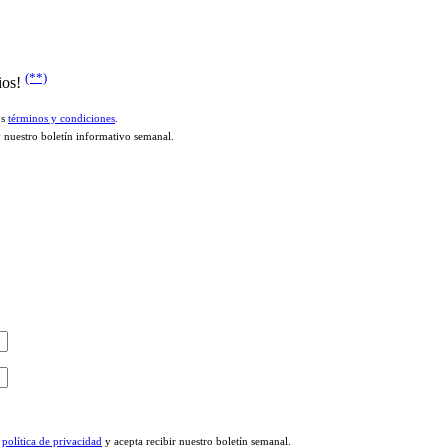
(**)
ios!
os
términos y condiciones
.
y nuestro boletín informativo semanal.
a
política de privacidad
y acepta recibir nuestro boletín semanal.