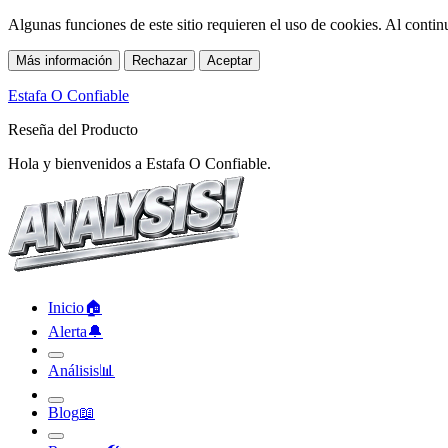
Algunas funciones de este sitio requieren el uso de cookies. Al conti
Más información
Rechazar
Aceptar
Estafa O Confiable
Reseña del Producto
Hola y bienvenidos a Estafa O Confiable.
Inicio
🏠︎
Alerta
🔔︎
Análisis
📊︎
Blog
📖︎