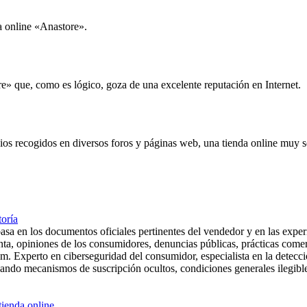
a online «Anastore».
re» que, como es lógico, goza de una excelente reputación en Internet.
ios recogidos en diversos foros y páginas web, una tienda online muy se
toría
asa en los documentos oficiales pertinentes del vendedor y en las experi
nta, opiniones de los consumidores, denuncias públicas, prácticas comer
xperto en ciberseguridad del consumidor, especialista en la detección 
ndo mecanismos de suscripción ocultos, condiciones generales ilegibles
tienda online