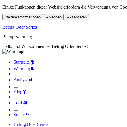
Einige Funktionen dieser Website erfordern die Verwendung von Cook
Weitere Informationen
Ablehnen
Akzeptieren
Betrug Oder Seriös
Betrugswarnung
Hallo und Willkommen bei Betrug Oder Seriös!
Startseite
🏠︎
Warnung
🔔︎
Analyse
📊︎
Blog
📖︎
Tools
🛠︎
Suche
🔎︎
Betrug Oder Seriös
»