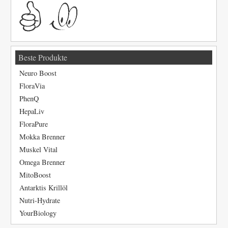
Beste Produkte
Neuro Boost
FloraVia
PhenQ
HepaLiv
FloraPure
Mokka Brenner
Muskel Vital
Omega Brenner
MitoBoost
Antarktis Krillöl
Nutri-Hydrate
YourBiology