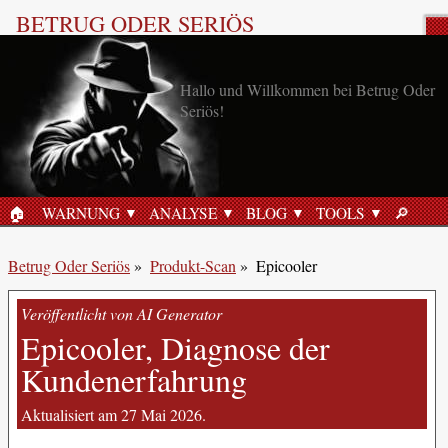
BETRUG ODER SERIÖS
Produktbewertung
Hallo und Willkommen bei Betrug Oder
Seriös!
🏠︎
WARNUNG
ANALYSE
BLOG
TOOLS
🔎︎
STARTSEITE
SUCHE
Betrug Oder Seriös
»
Produkt-Scan
»
Epicooler
Veröffentlicht von AI Generator
Epicooler, Diagnose der
Kundenerfahrung
Aktualisiert am 27 Mai 2026.