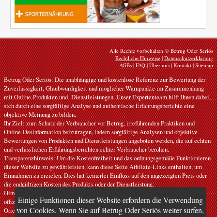
Alle Rechte vorbehalten © Betrug Oder Seriös
Rechtliche Hinweise
|
Datenschutzerklärung
AGBs
|
FAQ
|
Über uns
|
Kontakt
|
Sitemap
Betrug Oder Seriös: Die unabhängige und kostenlose Referenz zur Bewertung der
Zuverlässigkeit, Glaubwürdigkeit und möglicher Warnpunkte im Zusammenhang
mit Online-Produkten und -Dienstleistungen. Unser Expertenteam hilft Ihnen dabei,
sich durch eine sorgfältige Analyse und authentische Erfahrungsberichte eine
objektive Meinung zu bilden.
Ihr Ziel: zum Schutz der Verbraucher vor Betrug, irreführenden Praktiken und
Online-Desinformation beizutragen, indem sorgfältige Analysen und objektive
Bewertungen von Produkten und Dienstleistungen angeboten werden, die auf echten
und verlässlichen Erfahrungsberichten echter Verbraucher beruhen.
Transparenzhinweis: Um die Kostenfreiheit und das ordnungsgemäße Funktionieren
dieser Website zu gewährleisten, kann diese Seite Affiliate-Links enthalten, um
Einnahmen zu erzielen. Dies hat keinerlei Einfluss auf den angezeigten Preis oder
die endgültigen Kosten des Produkts oder der Dienstleistung.
Hinweise: Unsere Artikel geben persönliche Meinungen wieder und stellen keine
Einige Funktionen dieser Website erfordern die Verwendung
offiziellen Empfehlungen dar. Die bereitgestellten Informationen dienen nur zur
von Cookies. Wenn Sie auf Betrug Oder Seriös weiter surfen,
Orientierung und müssen beim Hersteller, Verkäufer, Dienstleister oder einer