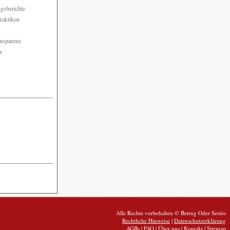
ngsberichte
raktiken
ansparenz
r
Alle Rechte vorbehalten © Betrug Oder Seriös
Rechtliche Hinweise
|
Datenschutzerklärung
AGBs
|
FAQ
|
Über uns
|
Kontakt
|
Sitemap