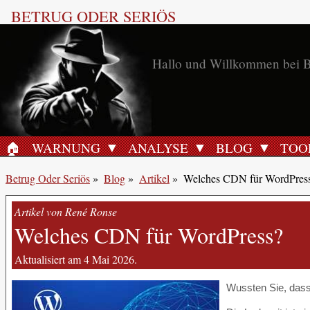
BETRUG ODER SERIÖS
Hallo und Willkommen bei B
🏠︎
WARNUNG
ANALYSE
BLOG
TOO
STARTSEITE
Betrug Oder Seriös
»
Blog
»
Artikel
»
Welches CDN für WordPres
Artikel von René Ronse
Welches CDN für WordPress?
Aktualisiert am 4 Mai 2026.
Wussten Sie, dass