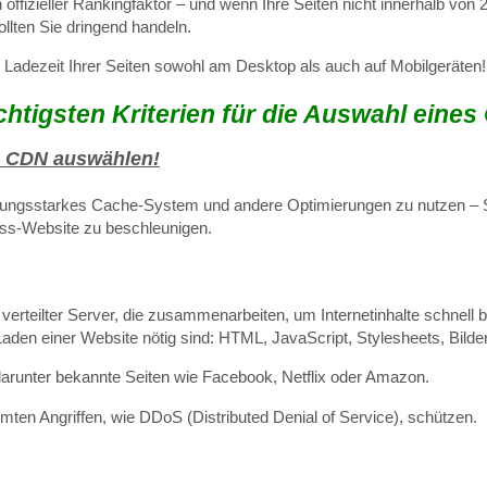
in offizieller Rankingfaktor – und wenn Ihre Seiten nicht innerhalb vo
llten Sie dringend handeln.
 Ladezeit Ihrer Seiten sowohl am Desktop als auch auf Mobilgeräten!
chtigsten Kriterien für die Auswahl eines
 CDN auswählen!
stungsstarkes Cache-System und andere Optimierungen zu nutzen – S
ess-Website zu beschleunigen.
erteilter Server, die zusammenarbeiten, um Internetinhalte schnell be
 Laden einer Website nötig sind: HTML, JavaScript, Stylesheets, Bilde
darunter bekannte Seiten wie Facebook, Netflix oder Amazon.
mten Angriffen, wie DDoS (Distributed Denial of Service), schützen.