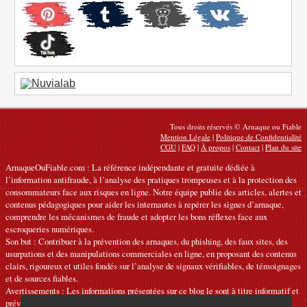
Tous droits réservés © Arnaque ou Fiable
Mention Légale
|
Politique de Confidentialité
CGU
|
FAQ
|
À propos
|
Contact
|
Plan du site
ArnaqueOuFiable.com : La référence indépendante et gratuite dédiée à
l’information antifraude, à l’analyse des pratiques trompeuses et à la protection des
consommateurs face aux risques en ligne. Notre équipe publie des articles, alertes et
contenus pédagogiques pour aider les internautes à repérer les signes d’arnaque,
comprendre les mécanismes de fraude et adopter les bons réflexes face aux
escroqueries numériques.
Son but : Contribuer à la prévention des arnaques, du phishing, des faux sites, des
usurpations et des manipulations commerciales en ligne, en proposant des contenus
clairs, rigoureux et utiles fondés sur l’analyse de signaux vérifiables, de témoignages
et de sources fiables.
Avertissements : Les informations présentées sur ce blog le sont à titre informatif et
préventif. Elles ne constituent ni des recommandations officielles ni des conseils