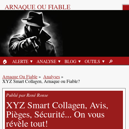
ARNAQUE OU FIABLE
Analyse Produit
🏠︎
ALERTE
ANALYSE
BLOG
OUTILS
🔎︎
ACCUEIL
RECHERC
Arnaque Ou Fiable
»
Analyses
»
XYZ Smart Collagen, Arnaque ou Fiable?
Publié par René Ronse
XYZ Smart Collagen, Avis,
Pièges, Sécurité... On vous
révèle tout!