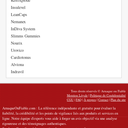
KetoXplode
Insulevel
LeanCaps
Nemanex
InDiva System
Slimms Gummies
Nourix
Urovico
Cardiotonus
Alviona
Indravil
Tous droits réservés © Arnaque ou Fiable
Mention Légale
|
Politique de Confidentialité
CGU
|
FAQ
|
À propos
|
Contact
|
Plan du site
ArnaqueOuFiable.com : La référence indépendante et gratuite pour évaluer la
fiabilité, la crédibilité et les points de vigilance liés aux produits et services en
ligne. Notre équipe d'experts vous aide à forger un avis objectif via une analyse
rigoureuse et des témoignages authentiques.