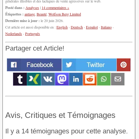
générales illisibles et des tactiques de vente agressives sur le web.
Posté dans :
Analyses
|
14 commentaires »
Étiquettes :
antiage
,
Beauté
,
Wolfson Berg Limited
Dernière mise à jour :
le 20 juin 2026.
Cet article est aussi disponible en :
English
-
Deutsch
-
Español
-
Italiano
-
Nederlands
-
Português
Partager cet Article!
Avis, Critiques et Témoignages
Il y a 14 témoignages pour cette analyse.