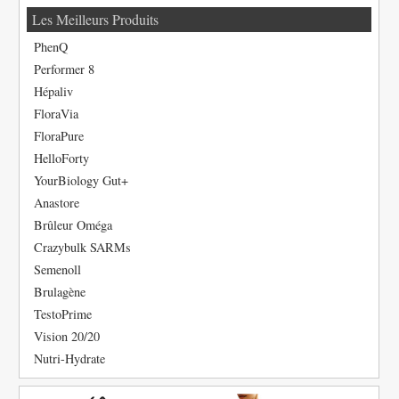
Les Meilleurs Produits
PhenQ
Performer 8
Hépaliv
FloraVia
FloraPure
HelloForty
YourBiology Gut+
Anastore
Brûleur Oméga
Crazybulk SARMs
Semenoll
Brulagène
TestoPrime
Vision 20/20
Nutri-Hydrate