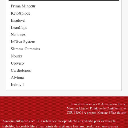
Prima Minceur
KetoXplode
Insulevel
LeanCaps
Nemanex
InDiva System
Slimms Gummies
Nourix
Urovico
Cardiotonus
Alviona
Indravil
Tous droits réservés © Arnaque ou Fiable
Mention Légale
|
Politique de Confidentialité
CGU
|
FAQ
|
À propos
|
Contact
|
Plan du site
ArnaqueOuFiable.com : La référence indépendante et gratuite pour évaluer la
fiabilité, la crédibilité et les points de vigilance liés aux produits et services en