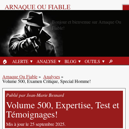
ARNAQUE OU FIABLE
Analyse Produit
🏠︎
ALERTE
ANALYSE
BLOG
OUTILS
🔎︎
ACCUEIL
RECHERC
Arnaque Ou Fiable
»
Analyses
»
Volume 500, Examen Critique, Special Homme!
Publié par Jean-Marie Besnard
Volume 500, Expertise, Test et
Témoignages!
Mis à jour le 25 septembre 2025.