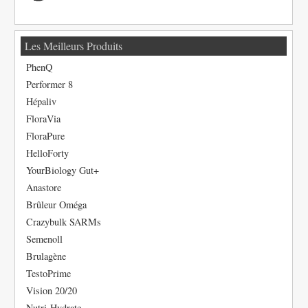
Les Meilleurs Produits
PhenQ
Performer 8
Hépaliv
FloraVia
FloraPure
HelloForty
YourBiology Gut+
Anastore
Brûleur Oméga
Crazybulk SARMs
Semenoll
Brulagène
TestoPrime
Vision 20/20
Nutri-Hydrate